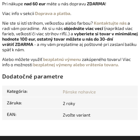
Pri nákupe
nad 60 eur
máte u nás dopravu
ZDARMA
!
Viac info v sekcii
Doprava a platba
.
Nie ste si istí strihom, veľkosťou alebo farbou?
Kontaktujte nás
a
radi vám poradíme. Ak si u nás
objednáte viac vecí
(napríklad viac
farieb, veľkostí či viac strihov riflí..) a
vyberiete si tovar v minimálnej
hodnote 100 eur, ostatný tovar môžete u nás do 30-dní
vrátiť
ZDARMA
- a my vám preplatíme aj poštovné pri zaslaní balíku
späť k nám.
Alebo môžete využiť
bezplatnú výmenu
zakúpeného tovaru! Viac
info o možnosti
bezplatnej výmeny alebo vrátenia tovaru.
Dodatočné parametre
Kategória
:
Pánske nohavice
Záruka
:
2 roky
EAN
:
Zvoľte variant