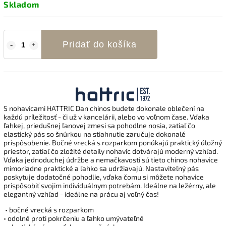
Skladom
Pridať do košíka
S nohavicami HATTRIC Dan chinos budete dokonale oblečení na
každú príležitosť - či už v kancelárii, alebo vo voľnom čase. Vďaka
ľahkej, priedušnej ľanovej zmesi sa pohodlne nosia, zatiaľ čo
elastický pás so šnúrkou na stiahnutie zaručuje dokonalé
prispôsobenie. Bočné vrecká s rozparkom ponúkajú praktický úložný
priestor, zatiaľ čo zložité detaily nohavíc dotvárajú moderný vzhľad.
Vďaka jednoduchej údržbe a nemačkavosti sú tieto chinos nohavice
mimoriadne praktické a ľahko sa udržiavajú. Nastaviteľný pás
poskytuje dodatočné pohodlie, vďaka čomu si môžete nohavice
prispôsobiť svojim individuálnym potrebám. Ideálne na ležérny, ale
elegantný vzhľad - ideálne na prácu aj voľný čas!
• bočné vrecká s rozparkom
• odolné proti pokrčeniu a ľahko umývateľné