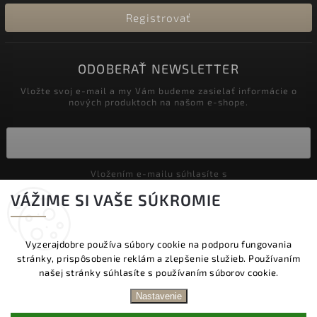
Registrovať
ODOBERAŤ NEWSLETTER
Vložte svoj e-mail a my Vám budeme zasielať informácie o
nových produktoch na našom e-shope.
Vložením e-mailu súhlasíte s
podmienkami ochrany osobných údajov
VÁŽIME SI VAŠE SÚKROMIE
Prihlásiť sa
Vyzerajdobre používa súbory cookie na podporu fungovania
stránky, prispôsobenie reklám a zlepšenie služieb. Používaním
Copyright 2026
Vyzeraj dobre
. Všetky práva vyhradené.
našej stránky súhlasíte s používaním súborov cookie.
Upraviť nastavenie cookies
DOPRAVA ZADARMO NAD 60 € | DODANIE V
Nastavenie
PRACOVNÝCH DŇOCH DO 24 HOD. | BEZPLATNÁ
Vytvořil
Shoptet
| Design
Shoptak.cz.
VÝMENA TOVARU | ZĽAVA 10 % NA PRVÝ NÁKUP