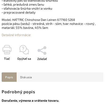
• elastický pás so sťahovacou šnúrkou
• ľahká, priedušná zmes ľanu
• sťahovacia šnúrka vnútri a vonku
• prepracované detaily
Model: HATTRIC Chinohose Dan Leinen 677160 5268
pozícia pásu (sedu) - stredná, strih - slim, tvar nohavice - rovný ,
matariál:
55% bavlna, 45% ľam
Detailné informácie
Tlač
Opýtať sa
Zdieľať
Popis
Diskusia
Podrobný popis
Doručenie, výmena a vrátenie tovaru.