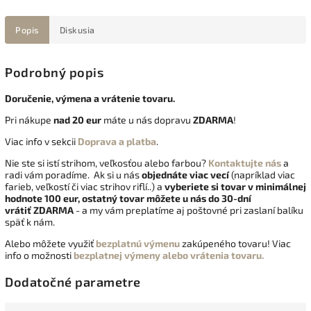
Popis
Diskusia
Podrobný popis
Doručenie, výmena a vrátenie tovaru.
Pri nákupe
nad 20 eur
máte u nás dopravu
ZDARMA
!
Viac info v sekcii
Doprava a platba
.
Nie ste si istí strihom, veľkosťou alebo farbou?
Kontaktujte nás
a
radi vám poradíme. Ak si u nás
objednáte viac vecí
(napríklad viac
farieb, veľkostí či viac strihov riflí..) a
vyberiete si tovar v minimálnej
hodnote 100 eur, ostatný tovar môžete u nás do 30-dní
vrátiť
ZDARMA
- a my vám preplatíme aj poštovné pri zaslaní balíku
späť k nám.
Alebo môžete využiť
bezplatnú výmenu
zakúpeného tovaru! Viac
info o možnosti
bezplatnej výmeny alebo vrátenia tovaru.
Dodatočné parametre