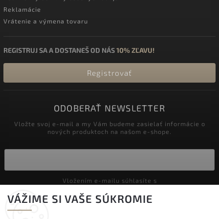
Reklamácie
Vrátenie a výmena tovaru
REGISTRUJ SA A DOSTANEŠ OD NÁS
10% ZĽAVU!
Registrovať
ODOBERAŤ NEWSLETTER
Vložte svoj e-mail a my Vám budeme zasielať informácie o
nových produktoch na našom e-shope.
Vložením e-mailu súhlasíte s
podmienkami ochrany osobných údajov
VÁŽIME SI VAŠE SÚKROMIE
Prihlásiť sa