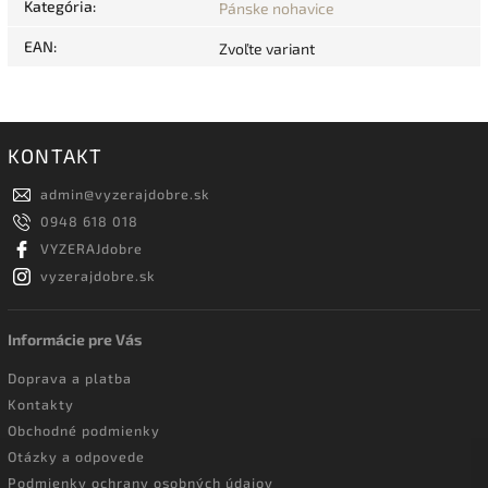
Kategória
:
Pánske nohavice
EAN
:
Zvoľte variant
KONTAKT
admin
@
vyzerajdobre.sk
0948 618 018
VYZERAJdobre
vyzerajdobre.sk
Informácie pre Vás
Doprava a platba
Kontakty
Obchodné podmienky
Otázky a odpovede
Podmienky ochrany osobných údajov