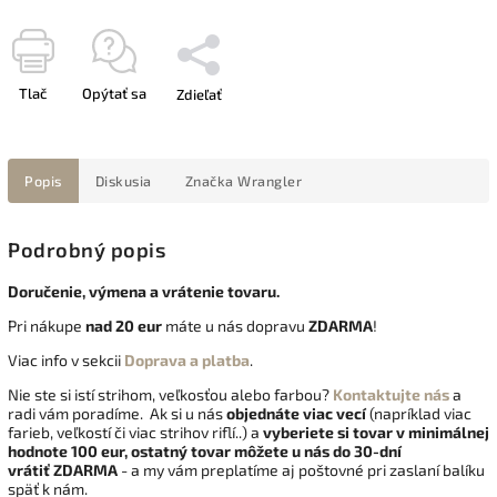
Tlač
Opýtať sa
Zdieľať
Popis
Diskusia
Značka
Wrangler
Podrobný popis
Doručenie, výmena a vrátenie tovaru.
Pri nákupe
nad 20 eur
máte u nás dopravu
ZDARMA
!
Viac info v sekcii
Doprava a platba
.
Nie ste si istí strihom, veľkosťou alebo farbou?
Kontaktujte nás
a
radi vám poradíme. Ak si u nás
objednáte viac vecí
(napríklad viac
farieb, veľkostí či viac strihov riflí..) a
vyberiete si tovar v minimálnej
hodnote 100 eur, ostatný tovar môžete u nás do 30-dní
vrátiť
ZDARMA
- a my vám preplatíme aj poštovné pri zaslaní balíku
späť k nám.