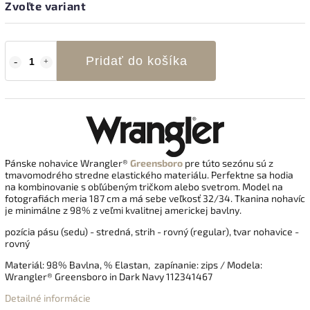
Zvoľte variant
Pridať do košíka
Pánske nohavice Wrangler®
Greensboro
pre túto sezónu sú z
tmavomodrého stredne elastického materiálu. Perfektne sa hodia
na kombinovanie s obľúbeným tričkom alebo svetrom. Model na
fotografiách meria 187 cm a má sebe veľkosť 32/34.
Tkanina nohavíc
je minimálne z 98% z veľmi kvalitnej americkej bavlny.
pozícia pásu (sedu) - stredná, strih - rovný (regular), tvar nohavice -
rovný
Materiál: 98% Bavlna, % Elastan, zapínanie: zips / Modela:
Wrangler® Greensboro in Dark Navy 112341467
Detailné informácie