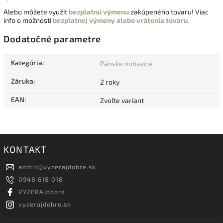
Alebo môžete využiť
bezplatnú výmenu
zakúpeného tovaru! Viac
info o možnosti
bezplatnej výmeny alebo vrátenia tovaru.
Dodatočné parametre
Kategória
:
Pánske nohavice
Záruka
:
2 roky
EAN
:
Zvoľte variant
KONTAKT
admin
@
vyzerajdobre.sk
0948 618 018
VYZERAJdobre
vyzerajdobre.sk