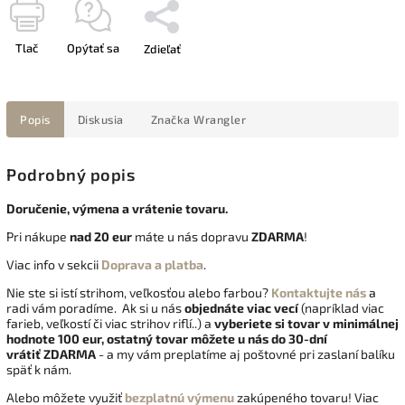
Tlač
Opýtať sa
Zdieľať
Popis
Diskusia
Značka
Wrangler
Podrobný popis
Doručenie, výmena a vrátenie tovaru.
Pri nákupe
nad 20 eur
máte u nás dopravu
ZDARMA
!
Viac info v sekcii
Doprava a platba
.
Nie ste si istí strihom, veľkosťou alebo farbou?
Kontaktujte nás
a
radi vám poradíme. Ak si u nás
objednáte viac vecí
(napríklad viac
farieb, veľkostí či viac strihov riflí..) a
vyberiete si tovar v minimálnej
hodnote 100 eur, ostatný tovar môžete u nás do 30-dní
vrátiť
ZDARMA
- a my vám preplatíme aj poštovné pri zaslaní balíku
späť k nám.
Alebo môžete využiť
bezplatnú výmenu
zakúpeného tovaru! Viac