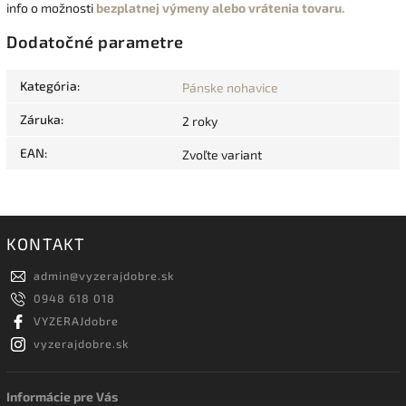
info o možnosti
bezplatnej výmeny alebo vrátenia tovaru.
Dodatočné parametre
Kategória
:
Pánske nohavice
Záruka
:
2 roky
EAN
:
Zvoľte variant
KONTAKT
admin
@
vyzerajdobre.sk
0948 618 018
VYZERAJdobre
vyzerajdobre.sk
Informácie pre Vás