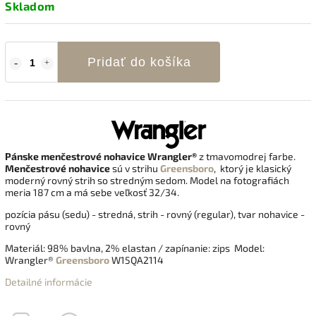
Skladom
Pridať do košíka
Pánske menčestrové nohavice Wrangler®
z tmavomodrej farbe
.
Menčestrové nohavice
sú v strihu
Greensboro
, ktorý je klasický
moderný rovný strih so stredným sedom. Model na fotografiách
meria 187 cm a má sebe veľkosť 32/34.
pozícia pásu (sedu) - stredná, strih - rovný (regular), tvar nohavice -
rovný
Materiál:
98% bavlna, 2% elastan
/ zapínanie: zips Model:
Wrangler®
Greensboro
W15QA2114
Detailné informácie