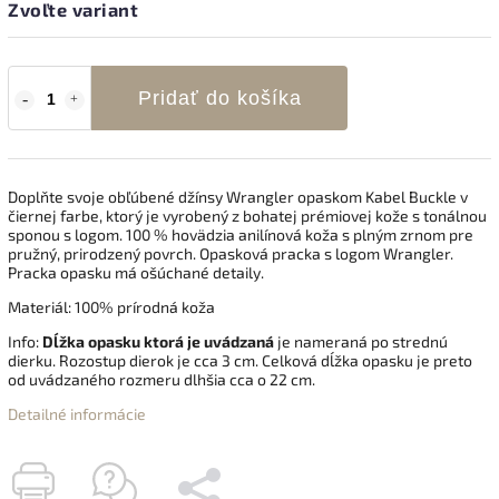
Zvoľte variant
Pridať do košíka
Doplňte svoje obľúbené džínsy Wrangler opaskom Kabel Buckle v
čiernej farbe, ktorý je vyrobený z bohatej prémiovej kože s tonálnou
sponou s logom. 100 % hovädzia anilínová koža s plným zrnom pre
pružný, prirodzený povrch. Opasková pracka s logom Wrangler.
Pracka opasku má ošúchané detaily.
Materiál: 100% prírodná koža
Info:
Dĺžka opasku ktorá je uvádzaná
je nameraná po strednú
dierku. Rozostup dierok je cca 3 cm. Celková dĺžka opasku je preto
od uvádzaného rozmeru dlhšia cca o 22 cm.
Detailné informácie