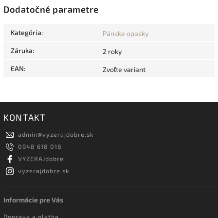
Dodatočné parametre
Kategória
:
Pánske opasky
Záruka
:
2 roky
EAN
:
Zvoľte variant
KONTAKT
admin
@
vyzerajdobre.sk
0948 618 018
VYZERAJdobre
vyzerajdobre.sk
Informácie pre Vás
Doprava a platba