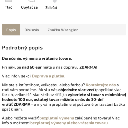
Tlač
Opýtať sa
Zdieľať
Popis
Diskusia
Značka
Wrangler
Podrobný popis
Doručenie, výmena a vrátenie tovaru.
Pri nákupe
nad 60 eur
máte u nás dopravu
ZDARMA
!
Viac info v sekcii
Doprava a platba
.
Nie ste si istí strihom, veľkosťou alebo farbou?
Kontaktujte nás
a
radi vám poradíme. Ak si u nás
objednáte viac vecí
(napríklad viac
farieb, veľkostí či viac strihov riflí..) a
vyberiete si tovar v minimálnej
hodnote 100 eur, ostatný tovar môžete u nás do 30-dní
vrátiť
ZDARMA
- a my vám preplatíme aj poštovné pri zaslaní balíku
späť k nám.
Alebo môžete využiť
bezplatnú výmenu
zakúpeného tovaru! Viac
info o možnosti
bezplatnej výmeny alebo vrátenia tovaru.