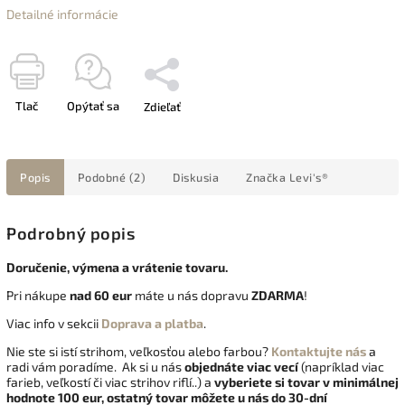
Detailné informácie
Tlač
Opýtať sa
Zdieľať
Popis
Podobné (2)
Diskusia
Značka
Levi's®
Podrobný popis
Doručenie, výmena a vrátenie tovaru.
Pri nákupe
nad 60 eur
máte u nás dopravu
ZDARMA
!
Viac info v sekcii
Doprava a platba
.
Nie ste si istí strihom, veľkosťou alebo farbou?
Kontaktujte nás
a
radi vám poradíme. Ak si u nás
objednáte viac vecí
(napríklad viac
farieb, veľkostí či viac strihov riflí..) a
vyberiete si tovar v minimálnej
hodnote 100 eur, ostatný tovar môžete u nás do 30-dní