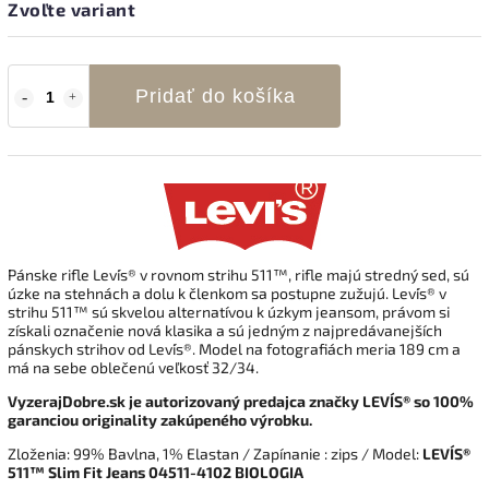
Zvoľte variant
Pridať do košíka
Pánske rifle Levi´s® v rovnom strihu 511™, rifle majú stredný sed, sú
úzke na stehnách a dolu k členkom sa postupne zužujú. Levi´s® v
strihu 511™ sú skvelou alternatívou k úzkym jeansom, právom si
získali označenie nová klasika a sú jedným z najpredávanejších
pánskych strihov od Levi´s®. Model na fotografiách meria 189 cm a
má na sebe oblečenú veľkosť 32/34.
VyzerajDobre.sk je autorizovaný predajca značky LEVI´S® so 100%
garanciou originality zakúpeného výrobku.
Zloženia: 99% Bavlna, 1% Elastan / Zapínanie : zips / Model:
LEVI´S®
511™ Slim Fit Jeans 04511-4102 BIOLOGIA