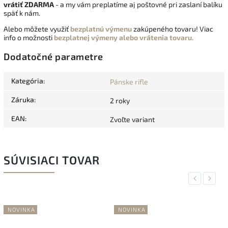
vrátiť
ZDARMA
- a my vám preplatíme aj poštovné pri zaslaní balíku
späť k nám.
Alebo môžete využiť
bezplatnú výmenu
zakúpeného tovaru! Viac
info o možnosti
bezplatnej výmeny alebo vrátenia tovaru.
Dodatočné parametre
Kategória
:
Pánske rifle
Záruka
:
2 roky
EAN
:
Zvoľte variant
SÚVISIACI TOVAR
Previous
Next
NOVINKA
NOVINKA