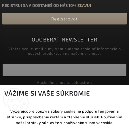
REGISTRUJ SA A DOSTANEŠ OD NÁS
10% ZĽAVU!
Registrovať
ODOBERAŤ NEWSLETTER
Vložte svoj e-mail a my Vám budeme zasielať informácie o
nových produktoch na našom e-shope.
Vložením e-mailu súhlasíte s
podmienkami ochrany osobných údajov
VÁŽIME SI VAŠE SÚKROMIE
Prihlásiť sa
Vyzerajdobre používa súbory cookie na podporu fungovania
stránky, prispôsobenie reklám a zlepšenie služieb. Používaním
Copyright 2026
Vyzeraj dobre
. Všetky práva vyhradené.
našej stránky súhlasíte s používaním súborov cookie.