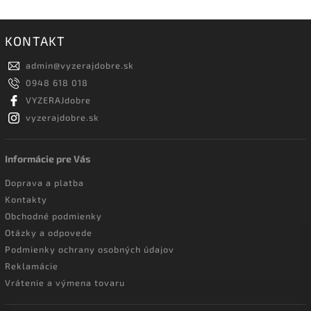
KONTAKT
admin
@
vyzerajdobre.sk
0948 618 018
VYZERAJdobre
vyzerajdobre.sk
Informácie pre Vás
Doprava a platba
Kontakty
Obchodné podmienky
Otázky a odpovede
Podmienky ochrany osobných údajov
Reklamácie
Vrátenie a výmena tovaru