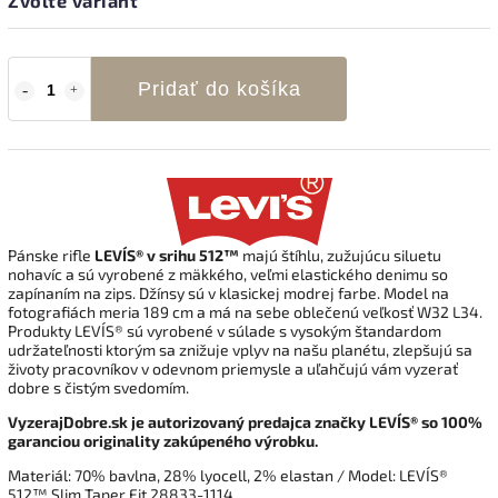
Zvoľte variant
Pridať do košíka
Pánske rifle
LEVI´S® v srihu 512™
majú štíhlu, zužujúcu siluetu
nohavíc a sú vyrobené z mäkkého, veľmi elastického denimu so
zapínaním na zips. Džínsy sú v klasickej modrej farbe. Model na
fotografiách meria 189 cm a má na sebe oblečenú veľkosť W32 L34.
Produkty
LEVI´S®
sú vyrobené v súlade s
vysokým štandardom
udržateľnosti ktorým sa znižuje vplyv na našu planétu, zlepšujú sa
životy pracovníkov v odevnom priemysle a uľahčujú vám vyzerať
dobre s čistým svedomím.
VyzerajDobre.sk je autorizovaný predajca značky LEVI´S® so 100%
garanciou originality zakúpeného výrobku.
Materiál:
70% bavlna, 28% lyocell, 2% elastan
/ Model: LEVI´S®
512™ Slim Taper Fit 28833-1114