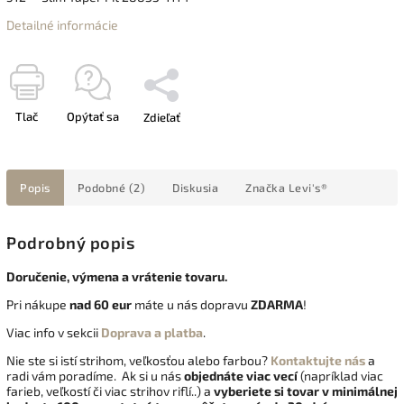
Detailné informácie
Tlač
Opýtať sa
Zdieľať
Popis
Podobné (2)
Diskusia
Značka
Levi's®
Podrobný popis
Doručenie, výmena a vrátenie tovaru.
Pri nákupe
nad 60 eur
máte u nás dopravu
ZDARMA
!
Viac info v sekcii
Doprava a platba
.
Nie ste si istí strihom, veľkosťou alebo farbou?
Kontaktujte nás
a
radi vám poradíme. Ak si u nás
objednáte viac vecí
(napríklad viac
farieb, veľkostí či viac strihov riflí..) a
vyberiete si tovar v minimálnej