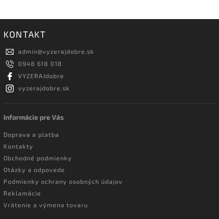
KONTAKT
admin
@
vyzerajdobre.sk
0948 618 018
VYZERAJdobre
vyzerajdobre.sk
Informácie pre Vás
Doprava a platba
Kontakty
Obchodné podmienky
Otázky a odpovede
Podmienky ochrany osobných údajov
Reklamácie
Vrátenie a výmena tovaru