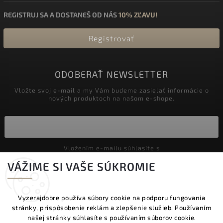
REGISTRUJ SA A DOSTANEŠ OD NÁS
10% ZĽAVU!
Registrovať
ODOBERAŤ NEWSLETTER
Vložte svoj e-mail a my Vám budeme zasielať informácie o
nových produktoch na našom e-shope.
Vložením e-mailu súhlasíte s
podmienkami ochrany osobných údajov
VÁŽIME SI VAŠE SÚKROMIE
Prihlásiť sa
Vyzerajdobre používa súbory cookie na podporu fungovania
stránky, prispôsobenie reklám a zlepšenie služieb. Používaním
Copyright 2026
Vyzeraj dobre
. Všetky práva vyhradené.
našej stránky súhlasíte s používaním súborov cookie.