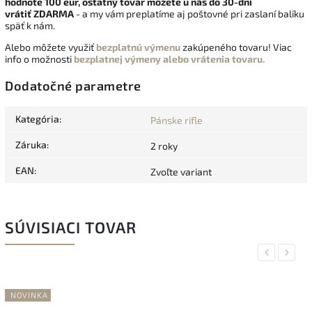
hodnote 100 eur, ostatný tovar môžete u nás do 30-dní
vrátiť
ZDARMA
- a my vám preplatíme aj poštovné pri zaslaní balíku
späť k nám.
Alebo môžete využiť
bezplatnú výmenu
zakúpeného tovaru! Viac
info o možnosti
bezplatnej výmeny alebo vrátenia tovaru.
Dodatočné parametre
Kategória
:
Pánske rifle
Záruka
:
2 roky
EAN
:
Zvoľte variant
SÚVISIACI TOVAR
Previous
Next
NOVINKA