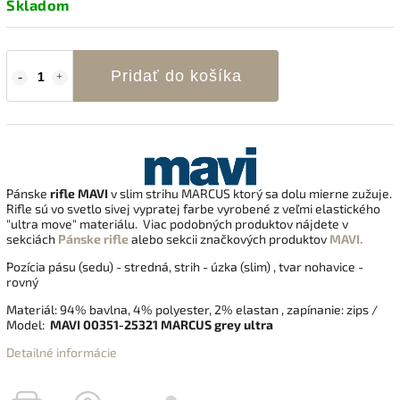
Skladom
Pridať do košíka
Pánske
rifle MAVI
v slim strihu MARCUS ktorý sa dolu mierne zužuje.
Rifle sú vo svetlo sivej vypratej farbe vyrobené z veľmi elastického
"ultra move" materiálu. Viac podobných produktov nájdete v
sekciách
Pánske rifle
alebo sekcii značkových produktov
MAVI.
Pozícia pásu (sedu) - stredná, strih - úzka (slim) , tvar nohavice -
rovný
Materiál: 94
%
bavlna
,
4
%
polyester
,
2
%
elastan
, zapínanie: zips /
Model:
MAVI 00351-25321 MARCUS grey ultra
Detailné informácie