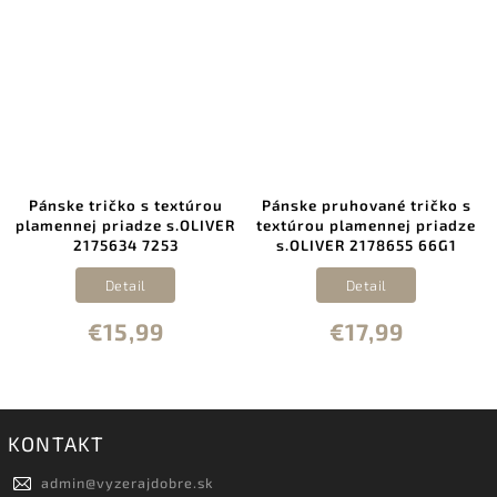
Pánske tričko s textúrou
Pánske pruhované tričko s
plamennej priadze s.OLIVER
textúrou plamennej priadze
2175634 7253
s.OLIVER 2178655 66G1
Detail
Detail
€15,99
€17,99
KONTAKT
admin
@
vyzerajdobre.sk