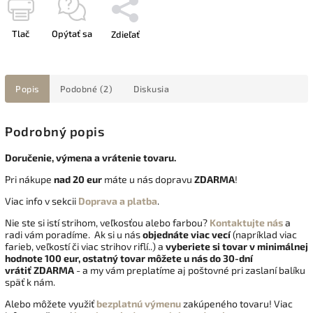
Tlač
Opýtať sa
Zdieľať
Popis
Podobné (2)
Diskusia
Podrobný popis
Doručenie, výmena a vrátenie tovaru.
Pri nákupe
nad 20 eur
máte u nás dopravu
ZDARMA
!
Viac info v sekcii
Doprava a platba
.
Nie ste si istí strihom, veľkosťou alebo farbou?
Kontaktujte nás
a
radi vám poradíme. Ak si u nás
objednáte viac vecí
(napríklad viac
farieb, veľkostí či viac strihov riflí..) a
vyberiete si tovar v minimálnej
hodnote 100 eur, ostatný tovar môžete u nás do 30-dní
vrátiť
ZDARMA
- a my vám preplatíme aj poštovné pri zaslaní balíku
späť k nám.
Alebo môžete využiť
bezplatnú výmenu
zakúpeného tovaru! Viac