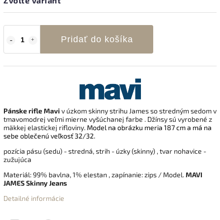
Zvoľte variant
Pridať do košíka
Pánske rifle Mavi
v úzkom skinny strihu James so stredným sedom v
tmavomodrej veľmi mierne vyšúchanej farbe . Džínsy sú vyrobené z
mäkkej elastickej rifloviny.
Model na obrázku meria 187 cm a má na
sebe oblečenú veľkosť 32/32.
pozícia pásu (sedu) - stredná, strih - úzky (skinny) , tvar nohavice -
zužujúca
Materiál: 99% bavlna, 1% elestan , zapínanie: zips / Model.
MAVI
JAMES Skinny Jeans
Detailné informácie