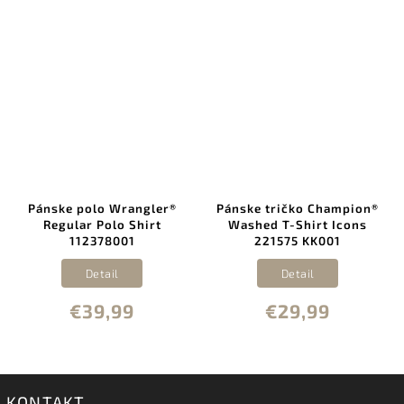
Pánske polo Wrangler®
Pánske tričko Champion®
Regular Polo Shirt
Washed T-Shirt Icons
112378001
221575 KK001
Detail
Detail
€39,99
€29,99
KONTAKT