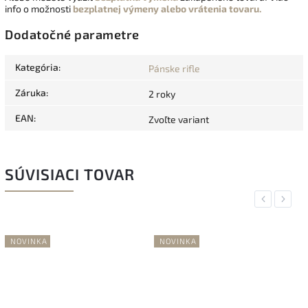
info o možnosti
bezplatnej výmeny alebo vrátenia tovaru.
Dodatočné parametre
Kategória
:
Pánske rifle
Záruka
:
2 roky
EAN
:
Zvoľte variant
SÚVISIACI TOVAR
Previous
Next
NOVINKA
NOVINKA