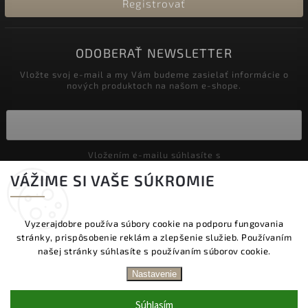
Registrovať
ODOBERAŤ NEWSLETTER
Vložte svoj e-mail a my Vám budeme zasielať informácie o
nových produktoch na našom e-shope.
Vložením e-mailu súhlasíte s
podmienkami ochrany osobných údajov
VÁŽIME SI VAŠE SÚKROMIE
Prihlásiť sa
Vyzerajdobre používa súbory cookie na podporu fungovania
stránky, prispôsobenie reklám a zlepšenie služieb. Používaním
Copyright 2026
Vyzeraj dobre
. Všetky práva vyhradené.
našej stránky súhlasíte s používaním súborov cookie.
Upraviť nastavenie cookies
DOPRAVA ZADARMO NAD 60 € | DODANIE V
Nastavenie
PRACOVNÝCH DŇOCH DO 24 HOD. | BEZPLATNÁ
Vytvořil
Shoptet
| Design
Shoptak.cz.
VÝMENA TOVARU | ZĽAVA 10 % NA PRVÝ NÁKUP
Súhlasím