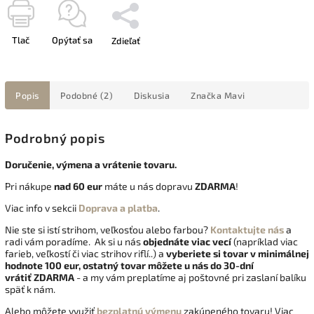
Tlač
Opýtať sa
Zdieľať
Popis
Podobné (2)
Diskusia
Značka
Mavi
Podrobný popis
Doručenie, výmena a vrátenie tovaru.
Pri nákupe
nad 60 eur
máte u nás dopravu
ZDARMA
!
Viac info v sekcii
Doprava a platba
.
Nie ste si istí strihom, veľkosťou alebo farbou?
Kontaktujte nás
a
radi vám poradíme. Ak si u nás
objednáte viac vecí
(napríklad viac
farieb, veľkostí či viac strihov riflí..) a
vyberiete si tovar v minimálnej
hodnote 100 eur, ostatný tovar môžete u nás do 30-dní
vrátiť
ZDARMA
- a my vám preplatíme aj poštovné pri zaslaní balíku
späť k nám.
Alebo môžete využiť
bezplatnú výmenu
zakúpeného tovaru! Viac