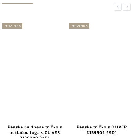
Previous
Next
NOVINKA
NOVINKA
Pánske bavlnené tričko s
Pánske tričko s.OLIVER
potlačou loga s.OLIVER
2139909 99D1
2139909 34D1