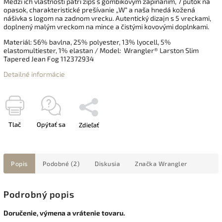
Medzi ich vlastnosti patrí zips s gombíkovým zapínaním, 7 pútok na
opasok, charakteristické prešívanie „W“ a naša hnedá kožená
nášivka s logom na zadnom vrecku. Autentický dizajn s 5 vreckami,
doplnený malým vreckom na mince a čistými kovovými doplnkami.
Materiál: 56% bavlna, 25% polyester, 13% lyocell, 5%
elastomultiester, 1% elastan / Model: Wrangler® Larston Slim
Tapered Jean Fog 112372934
Detailné informácie
Tlač
Opýtať sa
Zdieľať
Popis
Podobné (2)
Diskusia
Značka
Wrangler
Podrobný popis
Doručenie, výmena a vrátenie tovaru.