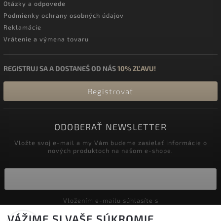
Otázky a odpovede
Podmienky ochrany osobných údajov
Reklamácie
Vrátenie a výmena tovaru
REGISTRUJ SA A DOSTANEŠ OD NÁS
10% ZĽAVU!
Registrovať
ODOBERAŤ NEWSLETTER
Vložte svoj e-mail a my Vám budeme zasielať informácie o
nových produktoch na našom e-shope.
Vložením e-mailu súhlasíte s
podmienkami ochrany osobných údajov
VÁŽIME SI VAŠE SÚKROMIE