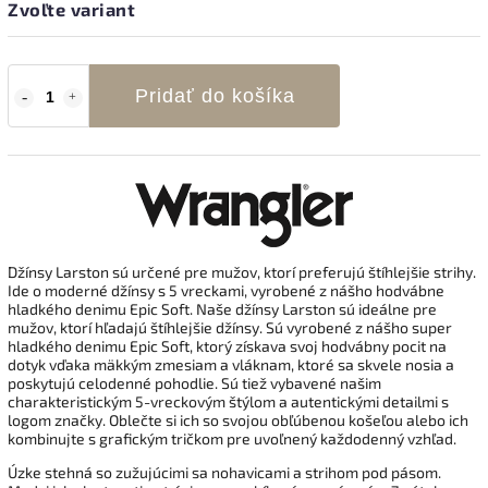
Zvoľte variant
Pridať do košíka
Džínsy Larston sú určené pre mužov, ktorí preferujú štíhlejšie strihy.
Ide o moderné džínsy s 5 vreckami, vyrobené z nášho hodvábne
hladkého denimu Epic Soft. Naše džínsy Larston sú ideálne pre
mužov, ktorí hľadajú štíhlejšie džínsy. Sú vyrobené z nášho super
hladkého denimu Epic Soft, ktorý získava svoj hodvábny pocit na
dotyk vďaka mäkkým zmesiam a vláknam, ktoré sa skvele nosia a
poskytujú celodenné pohodlie. Sú tiež vybavené našim
charakteristickým 5-vreckovým štýlom a autentickými detailmi s
logom značky. Oblečte si ich so svojou obľúbenou košeľou alebo ich
kombinujte s grafickým tričkom pre uvoľnený každodenný vzhľad.
Úzke stehná so zužujúcimi sa nohavicami a strihom pod pásom.