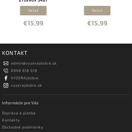
Detail
Detail
€15,99
€15,99
KONTAKT
admin
@
vyzerajdobre.sk
0948 618 018
VYZERAJdobre
vyzerajdobre.sk
Informácie pre Vás
Doprava a platba
Kontakty
Obchodné podmienky