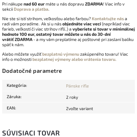
Pri nákupe
nad 60 eur
máte u nás dopravu
ZDARMA
! Viac info v
sekcii
Doprava a platba
.
Nie ste si istí strihom, veľkosťou alebo farbou?
Kontaktujte nás
a
radi vám poradíme. Ak si u nás
objednáte viac vecí
(napríklad viac
farieb, veľkostí či viac strihov riflí..) a
vyberiete si tovar v minimálnej
hodnote 100 eur, ostatný tovar môžete u nás do 30-dní
vrátiť
ZDARMA
- a my vám preplatíme aj poštovné pri zaslaní balíku
späť k nám.
Alebo môžete využiť
bezplatnú výmenu
zakúpeného tovaru! Viac
info o možnosti
bezplatnej výmeny alebo vrátenia tovaru.
Dodatočné parametre
Kategória
:
Pánske rifle
Záruka
:
2 roky
EAN
:
Zvoľte variant
SÚVISIACI TOVAR