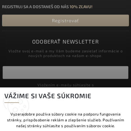
REGISTRUJ SA A DOSTANEŠ OD NÁS
10% ZĽAVU!
Registrovať
ODOBERAŤ NEWSLETTER
Vložte svoj e-mail a my Vám budeme zasielať informácie o
nových produktoch na našom e-shope.
Vložením e-mailu súhlasíte s
podmienkami ochrany osobných údajov
VÁŽIME SI VAŠE SÚKROMIE
Prihlásiť sa
Vyzerajdobre používa súbory cookie na podporu fungovania
stránky, prispôsobenie reklám a zlepšenie služieb. Používaním
Copyright 2026
Vyzeraj dobre
. Všetky práva vyhradené.
našej stránky súhlasíte s používaním súborov cookie.