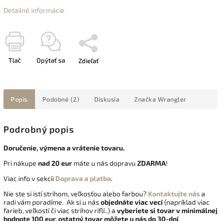
Detailné informácie
Tlač
Opýtať sa
Zdieľať
Popis
Podobné (2)
Diskusia
Značka
Wrangler
Podrobný popis
Doručenie, výmena a vrátenie tovaru.
Pri nákupe
nad 20 eur
máte u nás dopravu
ZDARMA
!
Viac info v sekcii
Doprava a platba
.
Nie ste si istí strihom, veľkosťou alebo farbou?
Kontaktujte nás
a
radi vám poradíme. Ak si u nás
objednáte viac vecí
(napríklad viac
farieb, veľkostí či viac strihov riflí..) a
vyberiete si tovar v minimálnej
hodnote 100 eur, ostatný tovar môžete u nás do 30-dní