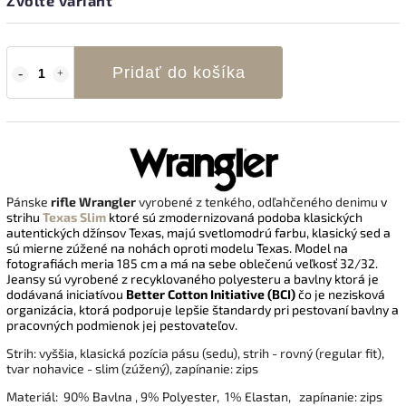
Zvoľte variant
Pridať do košíka
Pánske
rifle Wrangler
vyrobené z tenkého, odľahčeného denimu
v
strihu
Texas Slim
ktoré sú zmodernizovaná podoba klasických
autentických džínsov Texas,
majú svetlomodrú farbu, klasický sed a
sú mierne zúžené na nohách oproti modelu Texas. Model na
fotografiách meria 185 cm a má na sebe oblečenú veľkosť 32/32.
Jeansy sú vyrobené
z recyklovaného polyesteru a bavlny ktorá je
dodávaná iniciatívou
Better Cotton Initiative (BCI)
čo je nezisková
organizácia, ktorá podporuje lepšie štandardy pri pestovaní bavlny a
pracovných podmienok jej pestovateľov.
Strih: vyššia, klasická pozícia pásu (sedu), strih - rovný (regular fit),
tvar nohavice - slim (zúžený), zapínanie: zips
Materiál:
90% Bavlna , 9% Polyester, 1% Elastan
, zapínanie: zips