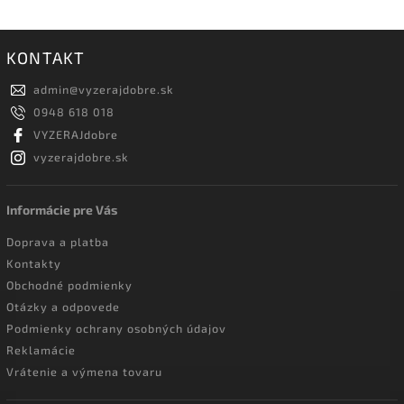
KONTAKT
admin
@
vyzerajdobre.sk
0948 618 018
VYZERAJdobre
vyzerajdobre.sk
Informácie pre Vás
Doprava a platba
Kontakty
Obchodné podmienky
Otázky a odpovede
Podmienky ochrany osobných údajov
Reklamácie
Vrátenie a výmena tovaru