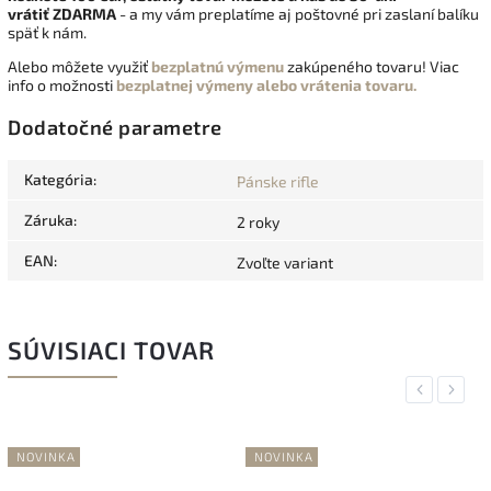
vrátiť
ZDARMA
- a my vám preplatíme aj poštovné pri zaslaní balíku
späť k nám.
Alebo môžete využiť
bezplatnú výmenu
zakúpeného tovaru! Viac
info o možnosti
bezplatnej výmeny alebo vrátenia tovaru.
Dodatočné parametre
Kategória
:
Pánske rifle
Záruka
:
2 roky
EAN
:
Zvoľte variant
SÚVISIACI TOVAR
Previous
Next
NOVINKA
NOVINKA