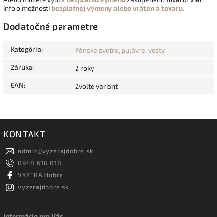
info o možnosti
bezplatnej výmeny alebo vrátenia tovaru.
Dodatočné parametre
Kategória
:
Pánske svetre, pulóvre, vesty
Záruka
:
2 roky
EAN
:
Zvoľte variant
KONTAKT
admin
@
vyzerajdobre.sk
0948 618 018
VYZERAJdobre
vyzerajdobre.sk
Informácie pre Vás