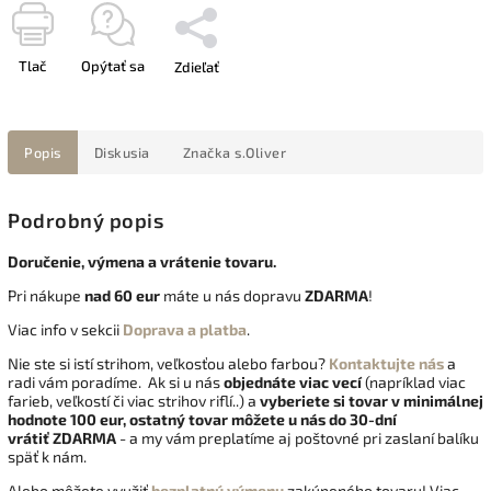
Tlač
Opýtať sa
Zdieľať
Popis
Diskusia
Značka
s.Oliver
Podrobný popis
Doručenie, výmena a vrátenie tovaru.
Pri nákupe
nad 60 eur
máte u nás dopravu
ZDARMA
!
Viac info v sekcii
Doprava a platba
.
Nie ste si istí strihom, veľkosťou alebo farbou?
Kontaktujte nás
a
radi vám poradíme. Ak si u nás
objednáte viac vecí
(napríklad viac
farieb, veľkostí či viac strihov riflí..) a
vyberiete si tovar v minimálnej
hodnote 100 eur, ostatný tovar môžete u nás do 30-dní
vrátiť
ZDARMA
- a my vám preplatíme aj poštovné pri zaslaní balíku
späť k nám.
Alebo môžete využiť
bezplatnú výmenu
zakúpeného tovaru! Viac