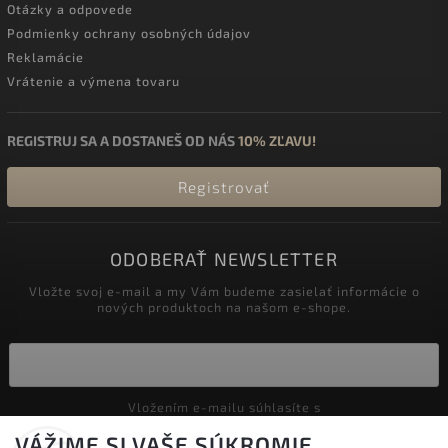
Otázky a odpovede
Podmienky ochrany osobných údajov
Reklamácie
Vrátenie a výmena tovaru
REGISTRUJ SA A DOSTANEŠ OD NÁS
10% ZĽAVU!
Registrovať
ODOBERAŤ NEWSLETTER
Vložte svoj e-mail a my Vám budeme zasielať informácie o
nových produktoch na našom e-shope.
Vložením e-mailu súhlasíte s
podmienkami ochrany osobných údajov
VÁŽIME SI VAŠE SÚKROMIE