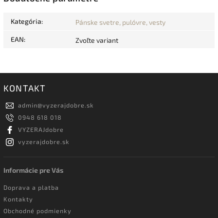
Kategória
:
Pánske svetre, pulóvre, vesty
EAN
:
Zvoľte variant
KONTAKT
admin
@
vyzerajdobre.sk
0948 618 018
VYZERAJdobre
vyzerajdobre.sk
Informácie pre Vás
Doprava a platba
Kontakty
Obchodné podmienky