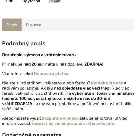
Tlač
Opýtať sa
Zdieľať
Popis
Diskusia
Podrobný popis
Doručenie, výmena a vrátenie tovaru.
Pri nákupe
nad 20 eur
máte u nás dopravu
ZDARMA
!
Viac info v sekcii
Doprava a platba
.
Nie ste si istí strihom, veľkosťou alebo farbou?
Kontaktujte nás
a
radi vám poradíme. Ak si u nás
objednáte viac vecí
(napríklad viac
farieb, veľkostí či viac strihov riflí..) a
vyberiete si tovar v minimálnej
hodnote 100 eur, ostatný tovar môžete u nás do 30-dní
vrátiť
ZDARMA
- a my vám preplatíme aj poštovné pri zaslaní balíku
späť k nám.
Alebo môžete využiť
bezplatnú výmenu
zakúpeného tovaru! Viac
info o možnosti
bezplatnej výmeny alebo vrátenia tovaru.
Dodatočné parametre