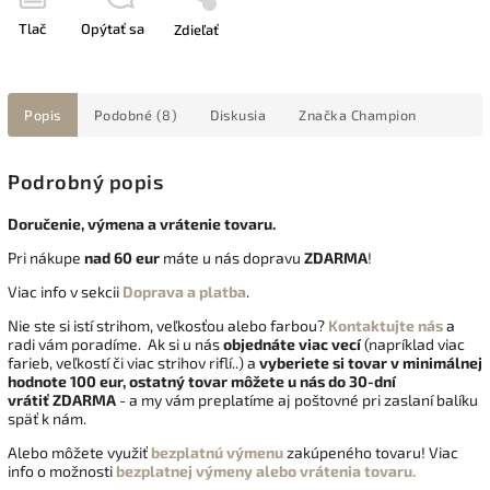
Tlač
Opýtať sa
Zdieľať
Popis
Podobné (8)
Diskusia
Značka
Champion
Podrobný popis
Doručenie, výmena a vrátenie tovaru.
Pri nákupe
nad 60 eur
máte u nás dopravu
ZDARMA
!
Viac info v sekcii
Doprava a platba
.
Nie ste si istí strihom, veľkosťou alebo farbou?
Kontaktujte nás
a
radi vám poradíme. Ak si u nás
objednáte viac vecí
(napríklad viac
farieb, veľkostí či viac strihov riflí..) a
vyberiete si tovar v minimálnej
hodnote 100 eur, ostatný tovar môžete u nás do 30-dní
vrátiť
ZDARMA
- a my vám preplatíme aj poštovné pri zaslaní balíku
späť k nám.
Alebo môžete využiť
bezplatnú výmenu
zakúpeného tovaru! Viac
info o možnosti
bezplatnej výmeny alebo vrátenia tovaru.