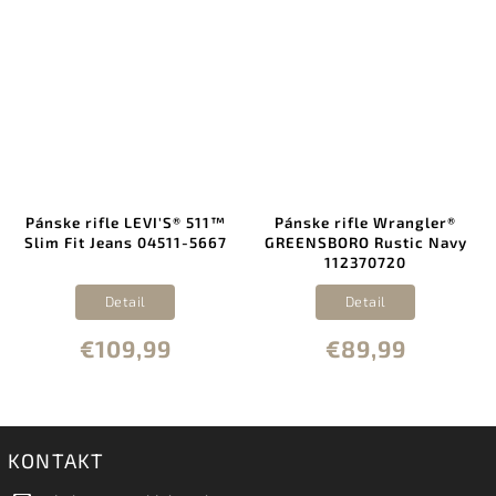
Pánske rifle LEVI'S® 511™
Pánske rifle Wrangler®
Slim Fit Jeans 04511-5667
GREENSBORO Rustic Navy
112370720
Detail
Detail
€109,99
€89,99
KONTAKT