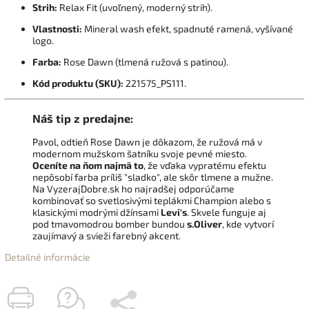
Strih:
Relax Fit (uvoľnený, moderný strih).
Vlastnosti:
Mineral wash efekt, spadnuté ramená, vyšívané
logo.
Farba:
Rose Dawn (tlmená ružová s patinou).
Kód produktu (SKU):
221575_PS111.
Náš tip z predajne:
Pavol, odtieň Rose Dawn je dôkazom, že ružová má v
modernom mužskom šatníku svoje pevné miesto.
Oceníte na ňom najmä to
, že vďaka vypratému efektu
nepôsobí farba príliš "sladko", ale skôr tlmene a mužne.
Na VyzerajDobre.sk ho najradšej odporúčame
kombinovať so svetlosivými teplákmi Champion alebo s
klasickými modrými džínsami
Levi's
. Skvele funguje aj
pod tmavomodrou bomber bundou
s.Oliver
, kde vytvorí
zaujímavý a svieži farebný akcent.
Detailné informácie