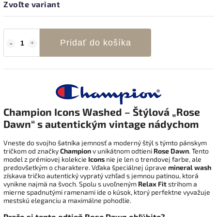
Zvoľte variant
Pridať do košíka
Champion Icons Washed – Štýlová „Rose
Dawn“ s autentickým vintage nádychom
Vneste do svojho šatníka jemnosť a moderný štýl s týmto pánskym
tričkom od značky
Champion
v unikátnom odtieni
Rose Dawn
. Tento
model z prémiovej kolekcie
Icons
nie je len o trendovej farbe, ale
predovšetkým o charaktere. Vďaka špeciálnej úprave
mineral wash
získava tričko autentický vypratý vzhľad s jemnou patinou, ktorá
vynikne najmä na švoch. Spolu s uvoľneným
Relax Fit
strihom a
mierne spadnutými ramenami ide o kúsok, ktorý perfektne vyvažuje
mestskú eleganciu a maximálne pohodlie.
Prečo si tento odtieň Rose Dawn obľúbite?