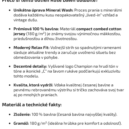
Unikátna úprava Mineral Wash:
Proces prania s minerálmi
dodáva každému kusu neopakovateľný „lived-in“ vzhľad a
vintage dušu.
Prémiová 100 % bavlna:
Materiál
compact combed cotton
jersey
(180 g/m²) je známy svojou výnimočnou mäkkosťou,
priedušnosťou a dlhou životnosťou.
Moderný Relax Fit:
Voľnejší strih so spadnutými ramenami
sleduje aktuálne trendy a zaručuje uvoľnenú siluetu bez
obmedzovania v pohybe.
Decentné detaily:
Vyšívané logo Champion na hrudi tón v
tóne a ikonické „C“ na ľavom rukáve podčiarkujú exkluzivitu
tohto modelu.
Kvalita, ktorá vydrží:
Vďaka kvalitnej česanej bavlne a
pevnému rebrovanému výstrihu si tričko zachováva svoj tvar
aj po mnohých praniach.
Materiál a technické fakty:
Zloženie:
100 % bavlna (česaná bavlna najvyššej kvality).
Gramáž:
180 g/m² (ideálna hrúbka pre komfort a odolnosť).