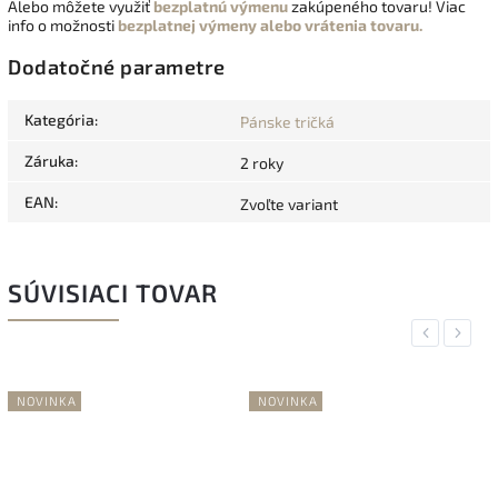
Alebo môžete využiť
bezplatnú výmenu
zakúpeného tovaru! Viac
info o možnosti
bezplatnej výmeny alebo vrátenia tovaru.
Dodatočné parametre
Kategória
:
Pánske tričká
Záruka
:
2 roky
EAN
:
Zvoľte variant
SÚVISIACI TOVAR
Previous
Next
NOVINKA
NOVINKA