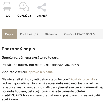
Tlač
Opýtať sa
Zdieľať
Popis
Podobné (8)
Diskusia
Značka
HEAVY TOOLS
Podrobný popis
Doručenie, výmena a vrátenie tovaru.
Pri nákupe
nad 60 eur
máte u nás dopravu
ZDARMA
!
Viac info v sekcii
Doprava a platba
.
Nie ste si istí strihom, veľkosťou alebo farbou?
Kontaktujte nás
a
radi vám poradíme. Ak si u nás
objednáte viac vecí
(napríklad viac
farieb, veľkostí či viac strihov riflí..) a
vyberiete si tovar v minimálnej
hodnote 100 eur, ostatný tovar môžete u nás do 30-dní
vrátiť
ZDARMA
- a my vám preplatíme aj poštovné pri zaslaní balíku
späť k nám.