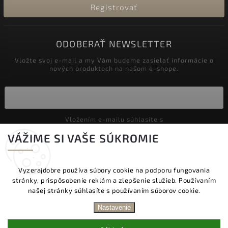
Registrovať
ODOBERAŤ NEWSLETTER
Vložte svoj e-mail a my Vám budeme zasielať informácie o
nových produktoch na našom e-shope.
Vložením e-mailu súhlasíte s
podmienkami ochrany osobných údajov
VÁŽIME SI VAŠE SÚKROMIE
Prihlásiť sa
Vyzerajdobre používa súbory cookie na podporu fungovania
stránky, prispôsobenie reklám a zlepšenie služieb. Používaním
Copyright 2026
Vyzeraj dobre
. Všetky práva vyhradené.
našej stránky súhlasíte s používaním súborov cookie.
Upraviť nastavenie cookies
DOPRAVA ZADARMO NAD 60 € | DODANIE V
Nastavenie
PRACOVNÝCH DŇOCH DO 24 HOD. | BEZPLATNÁ
Vytvořil
Shoptet
| Design
Shoptak.cz.
VÝMENA TOVARU | ZĽAVA 10 % NA PRVÝ NÁKUP