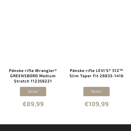
Pánske rifle Wrangler®
Pánske rifle LEVI'S® 512™
GREENSBORO Medium
Slim Taper Fit 28833-1416
Stretch 112358221
Detail
Detail
€89,99
€109,99