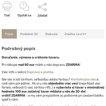
Tlač
Opýtať sa
Zdieľať
Popis
Podobné (8)
Diskusia
Značka
Levi's®
Podrobný popis
Doručenie, výmena a vrátenie tovaru.
Pri nákupe
nad 60 eur
máte u nás dopravu
ZDARMA
!
Viac info v sekcii
Doprava a platba
.
Nie ste si istí strihom, veľkosťou alebo farbou?
Kontaktujte nás
a
radi vám poradíme. Ak si u nás
objednáte viac vecí
(napríklad viac
farieb, veľkostí či viac strihov riflí..) a
vyberiete si tovar v minimálnej
hodnote 100 eur, ostatný tovar môžete u nás do 30-dní
vrátiť
ZDARMA
- a my vám preplatíme aj poštovné pri zaslaní balíku
späť k nám.