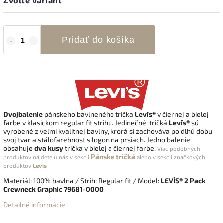
Zvoľte variant
Pridať do košíka
Dvojbalenie
pánskeho bavlneného trička
Levi´s®
v čiernej a bielej
farbe v klasickom regular fit strihu. Jedinečné tričká
Levi´s®
sú
vyrobené z veľmi kvalitnej bavlny, krorá si zachováva po dlhú dobu
svoj tvar a stálofarebnosť s logon na prsiach. Jedno balenie
obsahuje
dva kusy
trička v bielej a čiernej farbe.
Viac podobných
Pánske tričká
produktov nájdete u nás v sekcii
alebo v sekcii
značkových
produktov
Levis
Materiál: 100% bavlna / Strih: Regular fit / Model:
LEVI´S® 2 Pack
Crewneck Graphic 79681-0000
Detailné informácie