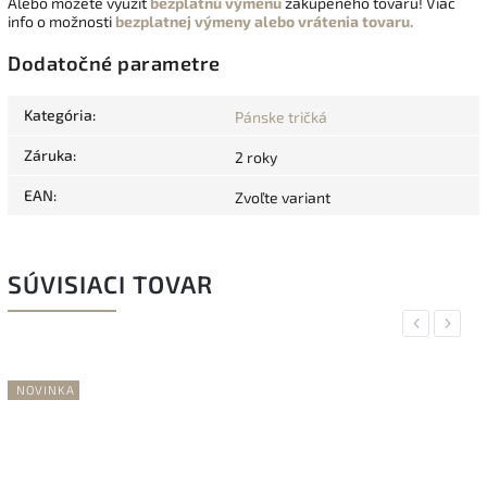
Alebo môžete využiť
bezplatnú výmenu
zakúpeného tovaru! Viac
info o možnosti
bezplatnej výmeny alebo vrátenia tovaru.
Dodatočné parametre
Kategória
:
Pánske tričká
Záruka
:
2 roky
EAN
:
Zvoľte variant
SÚVISIACI TOVAR
Previous
Next
NOVINKA