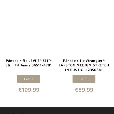
Pánske rifle LEVI'S® 511™
Pánske rifle Wrangler®
Slim Fit Jeans 04511-4781
LARSTON MEDIUM STRETCH
IN RUSTIC 112350841
Detail
Detail
€109,99
€89,99