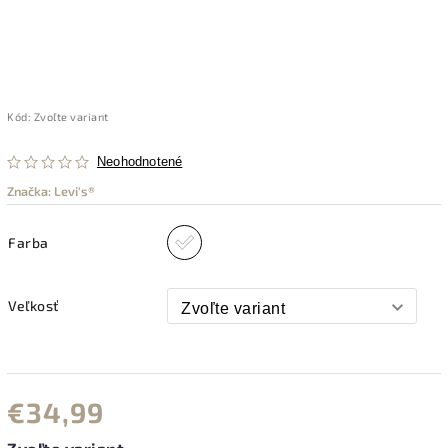
Kód:
Zvoľte variant
Neohodnotené
Značka:
Levi's®
Farba
Veľkosť
€34,99