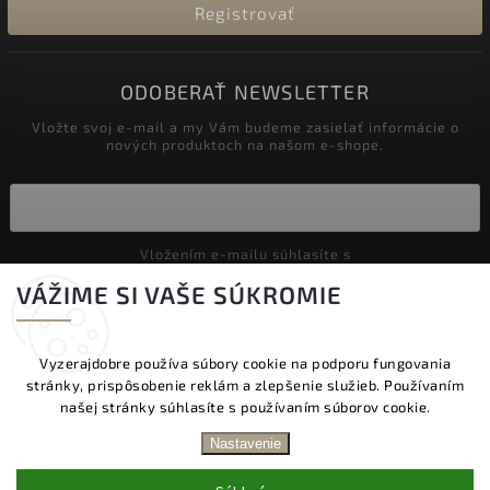
Registrovať
ODOBERAŤ NEWSLETTER
Vložte svoj e-mail a my Vám budeme zasielať informácie o
nových produktoch na našom e-shope.
Vložením e-mailu súhlasíte s
podmienkami ochrany osobných údajov
VÁŽIME SI VAŠE SÚKROMIE
Prihlásiť sa
Vyzerajdobre používa súbory cookie na podporu fungovania
stránky, prispôsobenie reklám a zlepšenie služieb. Používaním
Copyright 2026
Vyzeraj dobre
. Všetky práva vyhradené.
našej stránky súhlasíte s používaním súborov cookie.
Upraviť nastavenie cookies
DOPRAVA ZADARMO NAD 60 € | DODANIE V
Nastavenie
PRACOVNÝCH DŇOCH DO 24 HOD. | BEZPLATNÁ
Vytvořil
Shoptet
| Design
Shoptak.cz.
VÝMENA TOVARU | ZĽAVA 10 % NA PRVÝ NÁKUP