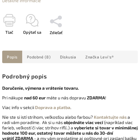
Detailné informácie
Tlač
Opýtať sa
Zdieľať
Popis
Podobné (8)
Diskusia
Značka
Levi's®
Podrobný popis
Doručenie, výmena a vrátenie tovaru.
Pri nákupe
nad 60 eur
máte u nás dopravu
ZDARMA
!
Viac info v sekcii
Doprava a platba
.
Nie ste si istí strihom, veľkosťou alebo farbou?
Kontaktujte nás
a
radi vám poradíme. Ak si u nás
objednáte viac vecí
(napríklad viac
farieb, veľkostí či viac strihov riflí..) a
vyberiete si tovar v minimálnej
hodnote 100 eur, ostatný tovar môžete u nás do 30-dní
vrátiť
ZDARMA
- a my vám preplatíme aj poštovné pri zaslaní balíku