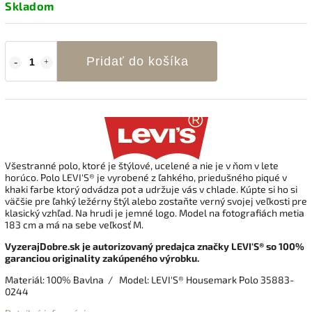
Skladom
Pridať do košíka
Všestranné polo, ktoré je štýlové, ucelené a nie je v ňom v lete
horúco. Polo LEVI'S® je vyrobené z ľahkého, priedušného piqué v
khaki farbe ktorý odvádza pot a udržuje vás v chlade. Kúpte si ho si
väčšie pre ľahký ležérny štýl alebo zostaňte verný svojej veľkosti pre
klasický vzhľad. Na hrudi je jemné logo. Model na fotografiách metia
183 cm a má na sebe veľkosť M.
VyzerajDobre.sk je autorizovaný predajca značky LEVI'S® so 100%
garanciou originality zakúpeného výrobku.
Materiál: 100% Bavlna / Model: LEVI'S® Housemark Polo 35883-
0244