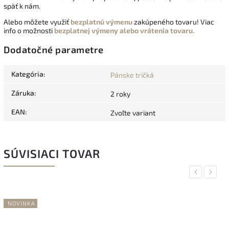
späť k nám.
Alebo môžete využiť
bezplatnú výmenu
zakúpeného tovaru! Viac
info o možnosti
bezplatnej výmeny alebo vrátenia tovaru.
Dodatočné parametre
Kategória
:
Pánske tričká
Záruka
:
2 roky
EAN
:
Zvoľte variant
SÚVISIACI TOVAR
Previous
Next
NOVINKA