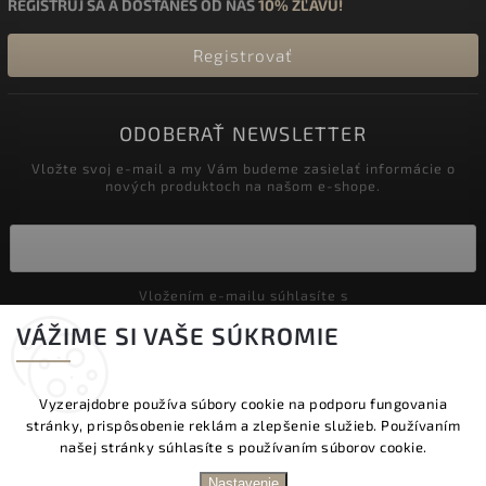
REGISTRUJ SA A DOSTANEŠ OD NÁS
10% ZĽAVU!
Registrovať
ODOBERAŤ NEWSLETTER
Vložte svoj e-mail a my Vám budeme zasielať informácie o
nových produktoch na našom e-shope.
Vložením e-mailu súhlasíte s
podmienkami ochrany osobných údajov
VÁŽIME SI VAŠE SÚKROMIE
Prihlásiť sa
Vyzerajdobre používa súbory cookie na podporu fungovania
stránky, prispôsobenie reklám a zlepšenie služieb. Používaním
Copyright 2026
Vyzeraj dobre
. Všetky práva vyhradené.
našej stránky súhlasíte s používaním súborov cookie.
Upraviť nastavenie cookies
DOPRAVA ZADARMO NAD 60 € | DODANIE V
Nastavenie