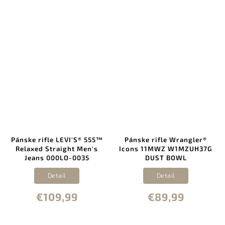
Pánske rifle LEVI'S® 555™
Pánske rifle Wrangler®
Relaxed Straight Men's
Icons 11MWZ W1MZUH37G
Jeans 000LO-0035
DUST BOWL
Detail
Detail
€109,99
€89,99