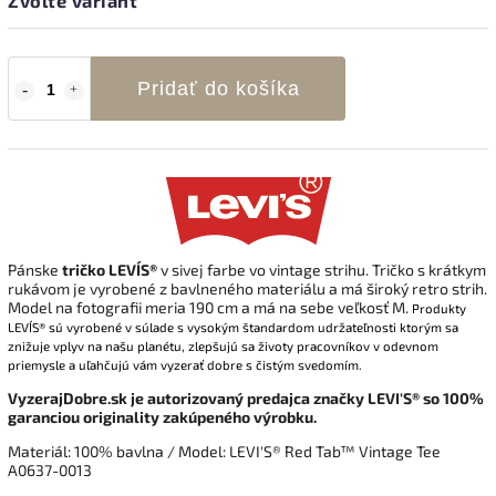
Zvoľte variant
Pridať do košíka
Pánske
tričko
LEVI´S®
v sivej farbe vo vintage strihu
. Tričko s krátkym
rukávom je vyrobené z bavlneného materiálu a má široký retro strih
.
Model na fotografii meria 190 cm a má na sebe veľkosť M.
Produkty
LEVI´S®
sú vyrobené v súlade s
vysokým štandardom udržateľnosti ktorým sa
znižuje vplyv na našu planétu, zlepšujú sa životy pracovníkov v odevnom
priemysle a uľahčujú vám vyzerať dobre s čistým svedomím.
VyzerajDobre.sk je autorizovaný predajca značky LEVI'S® so 100%
garanciou originality zakúpeného výrobku.
Materiál:
100% bavlna
/ Model: LEVI'S® Red Tab™ Vintage Tee
A0637-0013