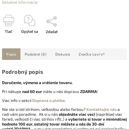
Detailné informácie
Tlač
Opýtať sa
Zdieľať
Popis
Podobné (8)
Diskusia
Značka
Levi's®
Podrobný popis
Doručenie, výmena a vrátenie tovaru.
Pri nákupe
nad 60 eur
máte u nás dopravu
ZDARMA
!
Viac info v sekcii
Doprava a platba
.
Nie ste si istí strihom, veľkosťou alebo farbou?
Kontaktujte nás
a
radi vám poradíme. Ak si u nás
objednáte viac vecí
(napríklad viac
farieb, veľkostí či viac strihov riflí..) a
vyberiete si tovar v minimálnej
hodnote 100 eur, ostatný tovar môžete u nás do 30-dní
vrátiť
ZDARMA
- a my vám preplatíme aj poštovné pri zaslaní balíku