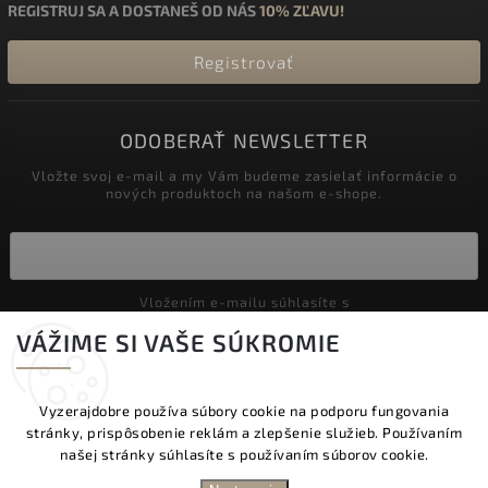
REGISTRUJ SA A DOSTANEŠ OD NÁS
10% ZĽAVU!
Registrovať
ODOBERAŤ NEWSLETTER
Vložte svoj e-mail a my Vám budeme zasielať informácie o
nových produktoch na našom e-shope.
Vložením e-mailu súhlasíte s
podmienkami ochrany osobných údajov
VÁŽIME SI VAŠE SÚKROMIE
Prihlásiť sa
Vyzerajdobre používa súbory cookie na podporu fungovania
stránky, prispôsobenie reklám a zlepšenie služieb. Používaním
Copyright 2026
Vyzeraj dobre
. Všetky práva vyhradené.
našej stránky súhlasíte s používaním súborov cookie.
Upraviť nastavenie cookies
DOPRAVA ZADARMO NAD 60 € | DODANIE V