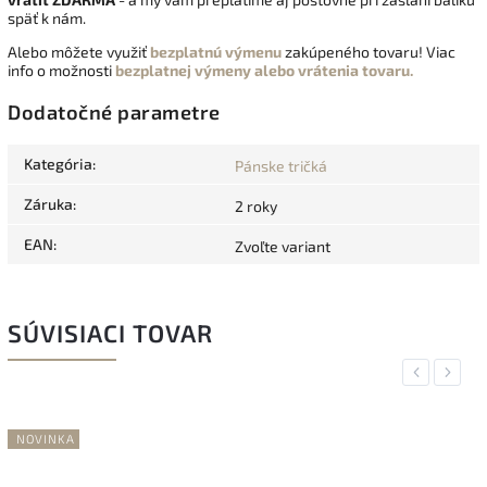
späť k nám.
Alebo môžete využiť
bezplatnú výmenu
zakúpeného tovaru! Viac
info o možnosti
bezplatnej výmeny alebo vrátenia tovaru.
Dodatočné parametre
Kategória
:
Pánske tričká
Záruka
:
2 roky
EAN
:
Zvoľte variant
SÚVISIACI TOVAR
Previous
Next
NOVINKA