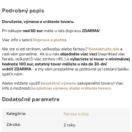
Podrobný popis
Doručenie, výmena a vrátenie tovaru.
Pri nákupe
nad 60 eur
máte u nás dopravu
ZDARMA
!
Viac info v sekcii
Doprava a platba
.
Nie ste si istí strihom, veľkosťou alebo farbou?
Kontaktujte nás
a
radi vám poradíme. Ak si u nás
objednáte viac vecí
(napríklad viac
farieb, veľkostí či viac strihov riflí..) a
vyberiete si tovar v minimálnej
hodnote 100 eur, ostatný tovar môžete u nás do 30-dní
vrátiť
ZDARMA
- a my vám preplatíme aj poštovné pri zaslaní balíku
späť k nám.
Alebo môžete využiť
bezplatnú výmenu
zakúpeného tovaru! Viac
info o možnosti
bezplatnej výmeny alebo vrátenia tovaru.
Dodatočné parametre
Kategória
:
Pánske tričká
Záruka
:
2 roky