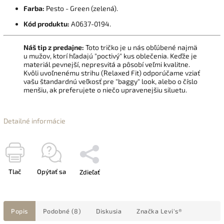
Farba:
Pesto - Green (zelená).
Kód produktu:
A0637-0194.
Náš tip z predajne:
Toto tričko je u nás obľúbené najmä
u mužov, ktorí hľadajú "poctivý" kus oblečenia. Keďže je
materiál pevnejší, nepresvitá a pôsobí veľmi kvalitne.
Kvôli uvoľnenému strihu (Relaxed Fit) odporúčame vziať
vašu štandardnú veľkosť pre "baggy" look, alebo o číslo
menšiu, ak preferujete o niečo upravenejšiu siluetu.
Detailné informácie
Tlač
Opýtať sa
Zdieľať
Popis
Podobné (8)
Diskusia
Značka
Levi's®