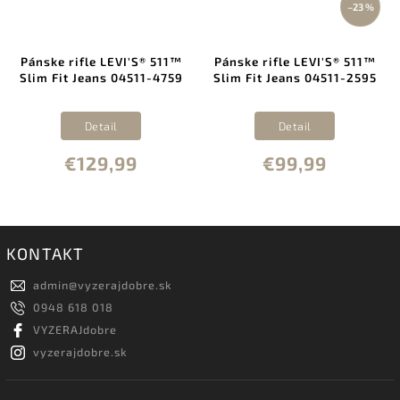
–23 %
Pánske rifle LEVI'S® 511™
Pánske rifle LEVI'S® 511™
Slim Fit Jeans 04511-4759
Slim Fit Jeans 04511-2595
Detail
Detail
€129,99
€99,99
KONTAKT
admin
@
vyzerajdobre.sk
0948 618 018
VYZERAJdobre
vyzerajdobre.sk