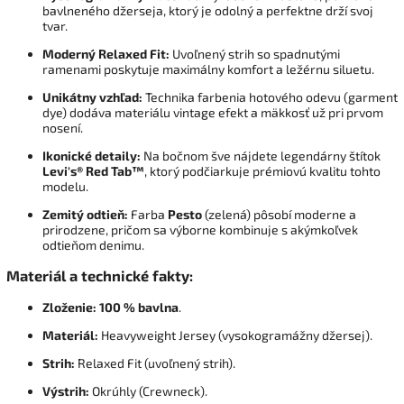
bavlneného džerseja, ktorý je odolný a perfektne drží svoj
tvar.
Moderný Relaxed Fit:
Uvoľnený strih so spadnutými
ramenami poskytuje maximálny komfort a ležérnu siluetu.
Unikátny vzhľad:
Technika farbenia hotového odevu (garment
dye) dodáva materiálu vintage efekt a mäkkosť už pri prvom
nosení.
Ikonické detaily:
Na bočnom šve nájdete legendárny štítok
Levi's® Red Tab™
, ktorý podčiarkuje prémiovú kvalitu tohto
modelu.
Zemitý odtieň:
Farba
Pesto
(zelená) pôsobí moderne a
prirodzene, pričom sa výborne kombinuje s akýmkoľvek
odtieňom denimu.
Materiál a technické fakty:
Zloženie:
100 % bavlna
.
Materiál:
Heavyweight Jersey (vysokogramážny džersej).
Strih:
Relaxed Fit (uvoľnený strih).
Výstrih:
Okrúhly (Crewneck).