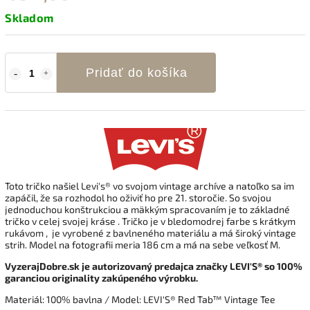
Skladom
Pridať do košíka
Toto tričko našiel Levi's® vo svojom vintage archíve a natoľko sa im
zapáčil, že sa rozhodol ho oživiť ho pre 21. storočie.
So svojou
jednoduchou konštrukciou a mäkkým spracovaním je to základné
tričko v celej svojej kráse .
Tričko je v bledomodrej farbe
s krátkym
rukávom , je vyrobené z bavlneného materiálu a má široký vintage
strih
.
Model na fotografii meria 186 cm a má na sebe veľkosť M.
VyzerajDobre.sk je autorizovaný predajca značky LEVI'S® so 100%
garanciou originality zakúpeného výrobku.
Materiál:
100% bavlna
/ Model: LEVI'S® Red Tab™ Vintage Tee