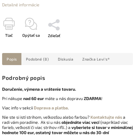
Detailné informácie
Tlač
Opýtať sa
Zdieľať
Popis
Podobné (8)
Diskusia
Značka
Levi's®
Podrobný popis
Doručenie, výmena a vrátenie tovaru.
Pri nákupe
nad 60 eur
máte u nás dopravu
ZDARMA
!
Viac info v sekcii
Doprava a platba
.
Nie ste si istí strihom, veľkosťou alebo farbou?
Kontaktujte nás
a
radi vám poradíme. Ak si u nás
objednáte viac vecí
(napríklad viac
farieb, veľkostí či viac strihov riflí..) a
vyberiete si tovar v minimálnej
hodnote 100 eur, ostatný tovar môžete u nás do 30-dní