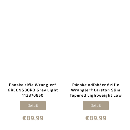
Pánske rifle Wrangler®
Pánske odľahčené rifle
GREENSBORO Grey Light
Wrangler® Larston Slim
112370850
Tapered Lightweight Low
Stretch Jean 112377822
Detail
Detail
€89,99
€89,99