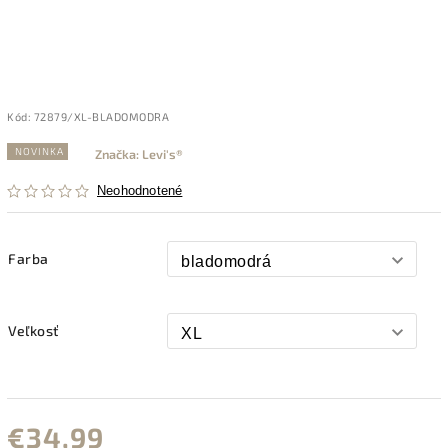
Kód:
72879/XL-BLADOMODRA
NOVINKA
Značka:
Levi's®
Neohodnotené
Farba
Veľkosť
€34,99