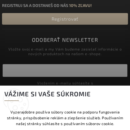
REGISTRUJ SA A DOSTANEŠ OD NÁS
10% ZĽAVU!
Registrovať
ODOBERAŤ NEWSLETTER
Vložte svoj e-mail a my Vám budeme zasielať informácie o
nových produktoch na našom e-shope.
Vložením e-mailu súhlasíte s
podmienkami ochrany osobných údajov
VÁŽIME SI VAŠE SÚKROMIE
Prihlásiť sa
Vyzerajdobre používa súbory cookie na podporu fungovania
stránky, prispôsobenie reklám a zlepšenie služieb. Používaním
Copyright 2026
Vyzeraj dobre
. Všetky práva vyhradené.
našej stránky súhlasíte s používaním súborov cookie.