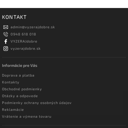
KONTAKT
admin
@
vyzerajdobre.sk
0948 618 018
VYZERAJdobre
vyzerajdobre.sk
Informácie pre Vás
Doprava a platba
Kontakty
Obchodné podmienky
Otázky a odpovede
Podmienky ochrany osobných údajov
Reklamácie
Vrátenie a výmena tovaru