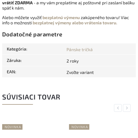
vrátiť
ZDARMA
- a my vám preplatíme aj poštovné pri zaslaní balíku
späť k nám.
Alebo môžete využiť
bezplatnú výmenu
zakúpeného tovaru! Viac
info o možnosti
bezplatnej výmeny alebo vrátenia tovaru.
Dodatočné parametre
Kategória
:
Pánske tričká
Záruka
:
2 roky
EAN
:
Zvoľte variant
SÚVISIACI TOVAR
Previous
Next
NOVINKA
NOVINKA