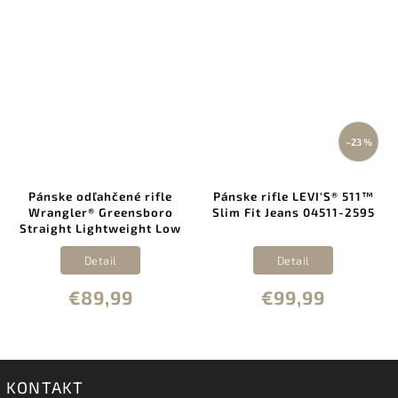
–23 %
Pánske odľahčené rifle
Pánske rifle LEVI'S® 511™
Wrangler® Greensboro
Slim Fit Jeans 04511-2595
Straight Lightweight Low
Stretch Jean 112378689
Detail
Detail
€89,99
€99,99
KONTAKT