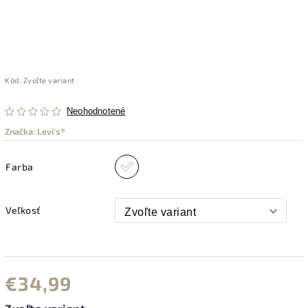
Kód:
Zvoľte variant
Neohodnotené
Značka:
Levi's®
Farba
Veľkosť
€34,99