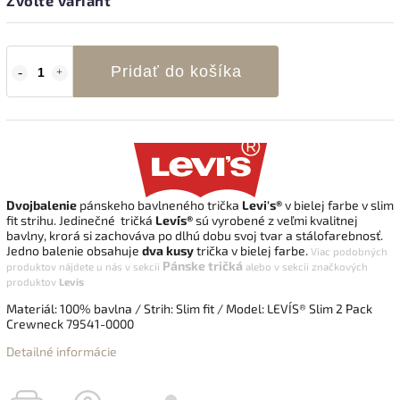
Zvoľte variant
Pridať do košíka
Dvojbalenie
pánskeho bavlneného trička
Levi's®
v bielej farbe v slim
fit strihu. Jedinečné tričká
Levi´s®
sú vyrobené z veľmi kvalitnej
bavlny, krorá si zachováva po dlhú dobu svoj tvar a stálofarebnosť.
Jedno balenie obsahuje
dva kusy
trička v bielej farbe.
Viac podobných
Pánske tričká
produktov nájdete u nás v sekcii
alebo v sekcii
značkových
produktov
Levis
Materiál: 100% bavlna / Strih: Slim fit / Model: LEVI´S® Slim 2 Pack
Crewneck 79541-0000
Detailné informácie