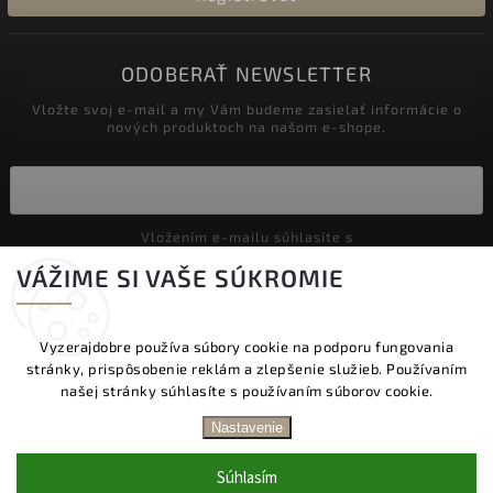
ODOBERAŤ NEWSLETTER
Vložte svoj e-mail a my Vám budeme zasielať informácie o
nových produktoch na našom e-shope.
Vložením e-mailu súhlasíte s
podmienkami ochrany osobných údajov
VÁŽIME SI VAŠE SÚKROMIE
Prihlásiť sa
Vyzerajdobre používa súbory cookie na podporu fungovania
stránky, prispôsobenie reklám a zlepšenie služieb. Používaním
Copyright 2026
Vyzeraj dobre
. Všetky práva vyhradené.
našej stránky súhlasíte s používaním súborov cookie.
Upraviť nastavenie cookies
DOPRAVA ZADARMO NAD 60 € | DODANIE V
Nastavenie
PRACOVNÝCH DŇOCH DO 24 HOD. | BEZPLATNÁ
Vytvořil
Shoptet
| Design
Shoptak.cz.
VÝMENA TOVARU | ZĽAVA 10 % NA PRVÝ NÁKUP
Súhlasím