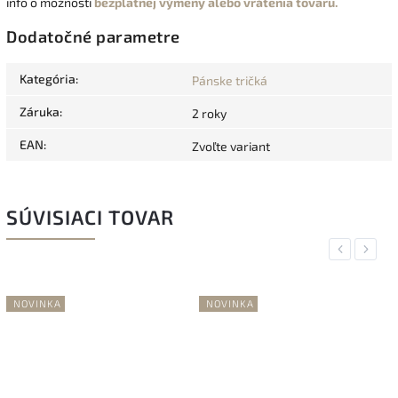
info o možnosti
bezplatnej výmeny alebo vrátenia tovaru.
Dodatočné parametre
Kategória
:
Pánske tričká
Záruka
:
2 roky
EAN
:
Zvoľte variant
SÚVISIACI TOVAR
Previous
Next
NOVINKA
NOVINKA