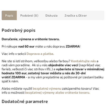
Popis
Podobné (8)
Diskusia
Značka
s.Oliver
Podrobný popis
Doručenie, výmena a vrátenie tovaru.
Pri nákupe
nad 60 eur
máte u nás dopravu
ZDARMA
!
Viac info v sekcii
Doprava a platba
.
Nie ste si istí strihom, veľkosťou alebo farbou?
Kontaktujte nás
a
radi vám poradíme. Ak si u nás
objednáte viac vecí
(napríklad viac
farieb, veľkostí či viac strihov riflí..) a
vyberiete si tovar v minimálnej
hodnote 100 eur, ostatný tovar môžete u nás do 30-dní
vrátiť
ZDARMA
- a my vám preplatíme aj poštovné pri zaslaní balíku
späť k nám.
Alebo môžete využiť
bezplatnú výmenu
zakúpeného tovaru! Viac
info o možnosti
bezplatnej výmeny alebo vrátenia tovaru.
Dodatočné parametre