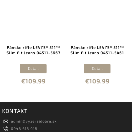
Pánske rifle LEVI'S® 511™
Pánske rifle LEVI'S® 511™
Slim Fit Jeans 04511-5667
Slim Fit Jeans 04511-5461
Detail
Detail
€109,99
€109,99
KONTAKT
admin
@
vyzerajdobre.sk
0948 618 018