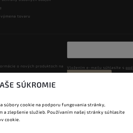
e
a výmena tovaru
formácie o nových produktoch na
Vložením e-mailu súhlasíte s
pod
Prihlásiť sa
VAŠE SÚKROMIE
a súbory cookie na podporu fungovania stránky,
Copyright 2026
Vyzeraj dobre
. Všetky práva vyhradené.
 a zlepšenie služieb. Používaním našej stránky súhlasíte
Upraviť nastavenie cookies
v cookie.
Vytvořil
Shoptet
| Design
Shoptak.cz.