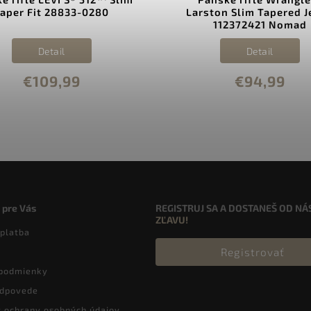
aper Fit 28833-0280
Larston Slim Tapered J
112372421 Nomad
Detail
Detail
€109,99
€94,99
 pre Vás
REGISTRUJ SA A DOSTANEŠ OD NÁ
ZĽAVU!
 platba
Registrovať
podmienky
odpovede
 ochrany osobných údajov