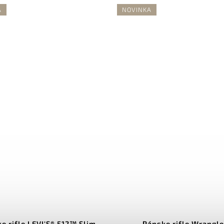
A
NOVINKA
e rifle LEVI'S® 512™ Slim
Pánske rifle Wrangle