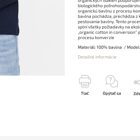
organických vlákien podporuje
biologického poľnohospodárstva
organickú bavlnu z procesu konve
bavlna pochádza, prechádza z 
pestovania bavlny. Tento proces
splní všetky požiadavky na ekol
„organic cotton in conversion
procesu konverzie
Materiál: 100% bavlna
/ Model:
Detailné informácie
Tlač
Opýtať sa
Zdi