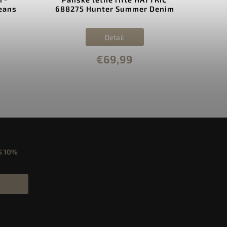
eans
688275 Hunter Summer Denim
11
Detail
€69,99
S
10%