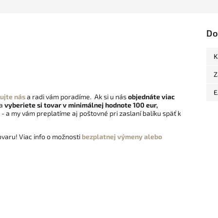
Do
K
Z
E
ujte nás
a radi vám poradíme. Ak si u nás
objednáte viac
 a
vyberiete si tovar v minimálnej hodnote 100 eur,
- a my vám preplatíme aj poštovné pri zaslaní balíku späť k
varu! Viac info o možnosti
bezplatnej výmeny alebo