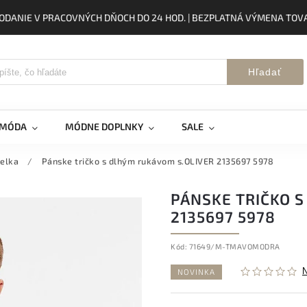
ODANIE V PRACOVNÝCH DŇOCH DO 24 HOD. | BEZPLATNÁ VÝMENA TOVA
Hľadať
 MÓDA
MÓDNE DOPLNKY
SALE
ielka
/
Pánske tričko s dlhým rukávom s.OLIVER 2135697 5978
PÁNSKE TRIČKO 
2135697 5978
Kód:
71649/M-TMAVOMODRA
NOVINKA