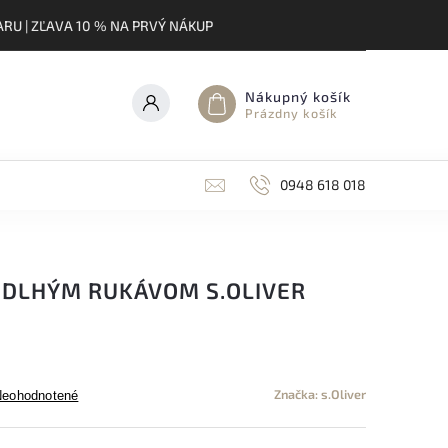
RU | ZĽAVA 10 % NA PRVÝ NÁKUP
Nákupný košík
Prázdny košík
0948 618 018
S DLHÝM RUKÁVOM S.OLIVER
Značka:
s.Oliver
Neohodnotené