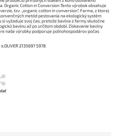
me produkciu prírodných vlákien z kontrolovaného
. Organic Cotton in Conversion Tento výrobok obsahuje
rzie, tzv. „organic cotton in conversion“. Farma, z ktorej
konvenčných metód pestovania na ekologický systém
 si vyžaduje svoj čas, pretože bavlna z farmy skutočne
ogickú bavlnu až po určitom období. Získavanie bavlny
“ pre naše výrobky podporuje poľnohospodárov počas
 s.OLIVER 2135697 5978
eľať