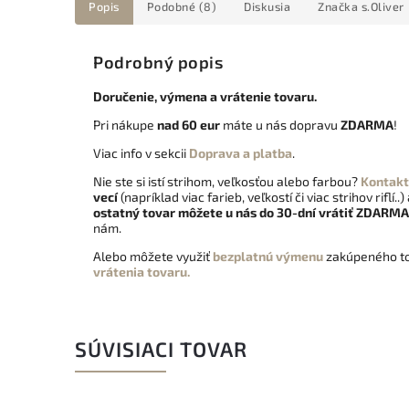
Popis
Podobné (8)
Diskusia
Značka
s.Oliver
Podrobný popis
Doručenie, výmena a vrátenie tovaru.
Pri nákupe
nad 60 eur
máte u nás dopravu
ZDARMA
!
Viac info v sekcii
Doprava a platba
.
Nie ste si istí strihom, veľkosťou alebo farbou?
Kontakt
vecí
(napríklad viac farieb, veľkostí či viac strihov riflí..)
ostatný tovar môžete u nás do 30-dní vrátiť
ZDARMA
nám.
Alebo môžete využiť
bezplatnú výmenu
zakúpeného to
vrátenia tovaru.
SÚVISIACI TOVAR