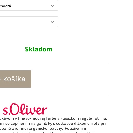
Skladom
o košíka
 rukávom v tmavo-modrej farbe v klasickom regular strihu.
om, so zapínaním na gombíky s
celkovou dĺžkou chrbta pri
robené z jemnej organickej bavlny. Používaním