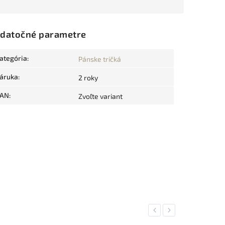
datočné parametre
ategória
:
Pánske tričká
áruka
:
2 roky
AN
:
Zvoľte variant
Previous
Next