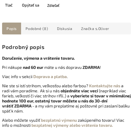
Tlač
Opýtať sa
Zdieľať
Popis
Podobné (8)
Diskusia
Značka
s.Oliver
Podrobný popis
Doručenie, výmena a vrátenie tovaru.
Pri nákupe
nad 60 eur
máte u nás dopravu
ZDARMA
!
Viac info v sekcii
Doprava a platba
.
Nie ste si istí strihom, veľkosťou alebo farbou?
Kontaktujte nás
a
radi vám poradíme. Ak si u nás
objednáte viac vecí
(napríklad viac
farieb, veľkostí či viac strihov riflí..) a
vyberiete si tovar v minimálnej
hodnote 100 eur, ostatný tovar môžete u nás do 30-dní
vrátiť
ZDARMA
- a my vám preplatíme aj poštovné pri zaslaní balíku
späť k nám.
Alebo môžete využiť
bezplatnú výmenu
zakúpeného tovaru! Viac
info o možnosti
bezplatnej výmeny alebo vrátenia tovaru.