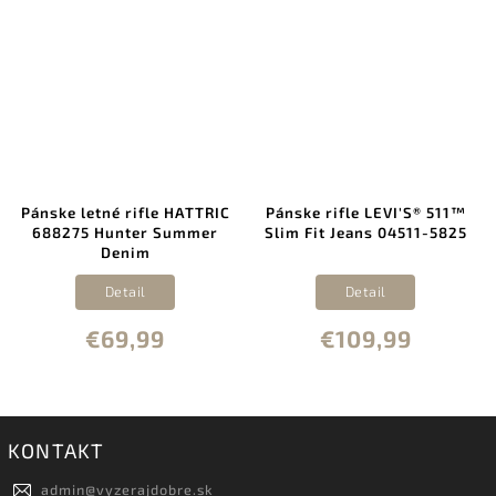
Pánske letné rifle HATTRIC
Pánske rifle LEVI'S® 511™
688275 Hunter Summer
Slim Fit Jeans 04511-5825
Denim
Detail
Detail
€69,99
€109,99
KONTAKT
admin
@
vyzerajdobre.sk