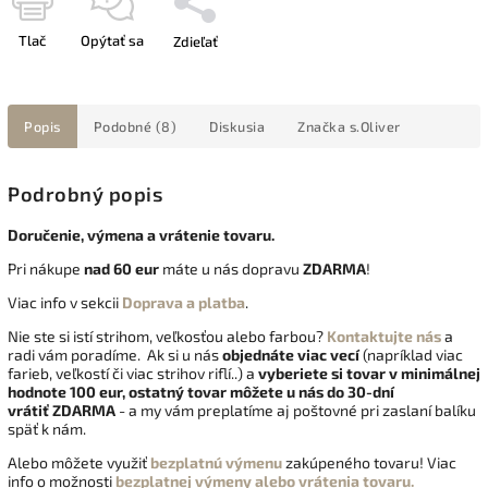
Tlač
Opýtať sa
Zdieľať
Popis
Podobné (8)
Diskusia
Značka
s.Oliver
Podrobný popis
Doručenie, výmena a vrátenie tovaru.
Pri nákupe
nad 60 eur
máte u nás dopravu
ZDARMA
!
Viac info v sekcii
Doprava a platba
.
Nie ste si istí strihom, veľkosťou alebo farbou?
Kontaktujte nás
a
radi vám poradíme. Ak si u nás
objednáte viac vecí
(napríklad viac
farieb, veľkostí či viac strihov riflí..) a
vyberiete si tovar v minimálnej
hodnote 100 eur, ostatný tovar môžete u nás do 30-dní
vrátiť
ZDARMA
- a my vám preplatíme aj poštovné pri zaslaní balíku
späť k nám.
Alebo môžete využiť
bezplatnú výmenu
zakúpeného tovaru! Viac
info o možnosti
bezplatnej výmeny alebo vrátenia tovaru.