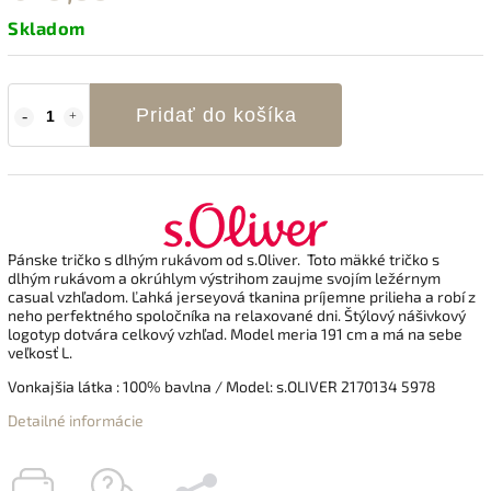
Skladom
Pridať do košíka
Pánske tričko s dlhým rukávom od s.Oliver. Toto mäkké tričko s
dlhým rukávom a okrúhlym výstrihom zaujme svojím ležérnym
casual vzhľadom. Ľahká jerseyová tkanina príjemne prilieha a robí z
neho perfektného spoločníka na relaxované dni. Štýlový nášivkový
logotyp dotvára celkový vzhľad. Model meria 191 cm a má na sebe
veľkosť L.
Vonkajšia látka : 100% bavlna
/ Model: s.OLIVER 2170134 5978
Detailné informácie