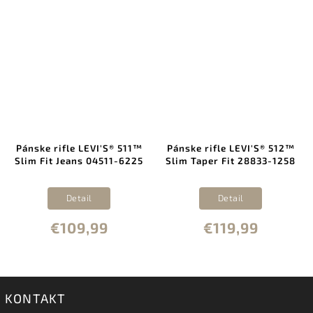
Pánske rifle LEVI'S® 511™
Pánske rifle LEVI'S® 512™
Slim Fit Jeans 04511-6225
Slim Taper Fit 28833-1258
Detail
Detail
€109,99
€119,99
KONTAKT