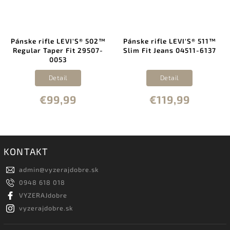
Pánske rifle LEVI'S® 502™
Pánske rifle LEVI'S® 511™
Regular Taper Fit 29507-
Slim Fit Jeans 04511-6137
0053
Detail
Detail
€99,99
€119,99
KONTAKT
admin
@
vyzerajdobre.sk
0948 618 018
VYZERAJdobre
vyzerajdobre.sk