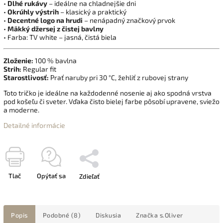
•
Dlhé rukávy
– ideálne na chladnejšie dni
•
Okrúhly výstrih
– klasický a praktický
•
Decentné logo na hrudi
– nenápadný značkový prvok
•
Mäkký džersej z čistej bavlny
• Farba: TV white – jasná, čistá biela
Zloženie:
100 % bavlna
Strih:
Regular fit
Starostlivosť:
Prať naruby pri 30 °C, žehliť z rubovej strany
Toto tričko je ideálne na každodenné nosenie aj ako spodná vrstva
pod košeľu či sveter. Vďaka čisto bielej farbe pôsobí upravene, sviežo
a moderne.
Detailné informácie
Tlač
Opýtať sa
Zdieľať
Popis
Podobné (8)
Diskusia
Značka
s.Oliver