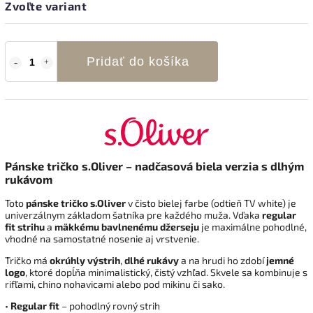
Zvoľte variant
Pridať do košíka
Pánske tričko s.Oliver – nadčasová biela verzia s dlhým
rukávom
Toto
pánske tričko s.Oliver
v čisto bielej farbe (odtieň TV white) je
univerzálnym základom šatníka pre každého muža. Vďaka
regular
fit strihu
a
mäkkému bavlnenému džerseju
je maximálne pohodlné,
vhodné na samostatné nosenie aj vrstvenie.
Tričko má
okrúhly výstrih
,
dlhé rukávy
a na hrudi ho zdobí
jemné
logo
, ktoré dopĺňa minimalistický, čistý vzhľad. Skvele sa kombinuje s
rifľami, chino nohavicami alebo pod mikinu či sako.
•
Regular fit
– pohodlný rovný strih