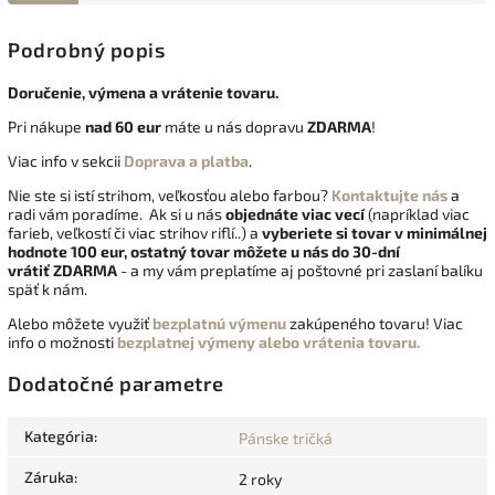
Podrobný popis
Doručenie, výmena a vrátenie tovaru.
Pri nákupe
nad 60 eur
máte u nás dopravu
ZDARMA
!
Viac info v sekcii
Doprava a platba
.
Nie ste si istí strihom, veľkosťou alebo farbou?
Kontaktujte nás
a
radi vám poradíme. Ak si u nás
objednáte viac vecí
(napríklad viac
farieb, veľkostí či viac strihov riflí..) a
vyberiete si tovar v minimálnej
hodnote 100 eur, ostatný tovar môžete u nás do 30-dní
vrátiť
ZDARMA
- a my vám preplatíme aj poštovné pri zaslaní balíku
späť k nám.
Alebo môžete využiť
bezplatnú výmenu
zakúpeného tovaru! Viac
info o možnosti
bezplatnej výmeny alebo vrátenia tovaru.
Dodatočné parametre
Kategória
:
Pánske tričká
Záruka
:
2 roky