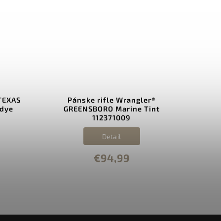
 TEXAS
Pánske rifle Wrangler®
P
rdye
GREENSBORO Marine Tint
L
112371009
Detail
€94,99