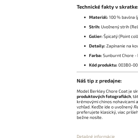
Technické fakty v skratke
Materiál:
100 % bavlna (
Strih:
Uvoľnený strih (Rel
Golier:
Špicatý (Point col
Detaily:
Zapínanie na ko
Farba:
Sunburnt Chore - 
Kód produktu:
003B0-00
Náš tip z predajne:
Model Berkley Chore Coat je s
produktových fotografiách
, t
krémovými chinos nohavicami a
vzhľad. Keďže ide o uvoľnený
Re
preferujete klasický, viac prili
bežne nosíte.
Detailné informácie