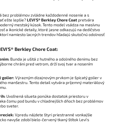
á bez problémov zvládne každodenné nosenie a s
ať ešte lepšie?
LEVI'S® Berkley Chore Coat
pretvára
moderný mestský kúsok. Tento model vsádza na masívnu
ť a ikonické detaily, ktoré jasne odkazujú na dedičstvo
 ktorí namiesto lacných trendov hľadajú skutočnú odolnosť
EVI'S® Berkley Chore Coat:
enim:
Bunda je ušitá z hutného a odolného denimu bez
výborne chráni pred vetrom, drží svoj tvar a nosením
 golier:
Výrazným dizajnovým prvkom je špicatý golier v
ného manšestru. Tento detail vytvára príjemný materiálový
imu.
ih:
Uvoľnená silueta ponúka dostatok priestoru v
aka čomu pod bundu v chladnejších dňoch bez problémov
ebo sveter.
vreciek:
Vpredu nájdete štyri priestranné vonkajšie
cko navyše zdobí bielo-červený tkaný štítok Levi's