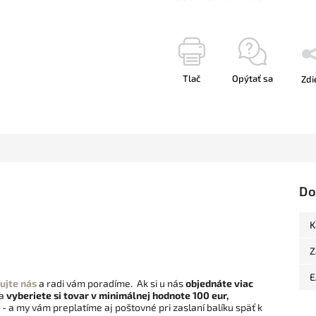
Tlač
Opýtať sa
Zdi
Do
K
Z
E
ujte nás
a radi vám poradíme. Ak si u nás
objednáte viac
 a
vyberiete si tovar v minimálnej hodnote 100 eur,
- a my vám preplatíme aj poštovné pri zaslaní balíku späť k