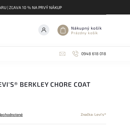
RU | ZĽAVA 10 % NA PRVÝ NÁKUP
Nákupný košík
Prázdny košík
0948 618 018
VI'S® BERKLEY CHORE COAT
Značka:
Levi's®
Neohodnotené