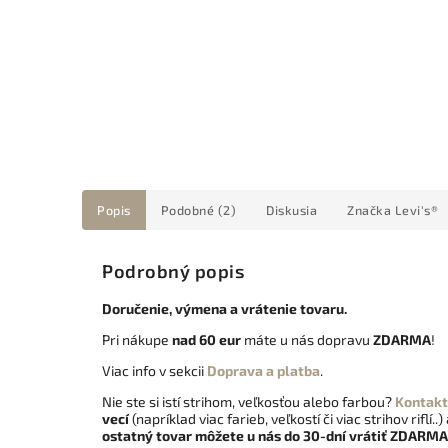
Popis
Podobné (2)
Diskusia
Značka
Levi's®
Podrobný popis
Doručenie, výmena a vrátenie tovaru.
Pri nákupe
nad 60 eur
máte u nás dopravu
ZDARMA
!
Viac info v sekcii
Doprava a platba
.
Nie ste si istí strihom, veľkosťou alebo farbou?
Kontakt
vecí
(napríklad viac farieb, veľkostí či viac strihov riflí..)
ostatný tovar môžete u nás do 30-dní vrátiť
ZDARMA