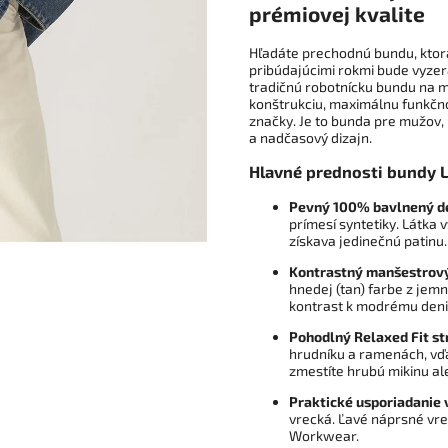
prémiovej kvalite
Hľadáte prechodnú bundu, ktor
pribúdajúcimi rokmi bude vyzer
tradičnú robotnícku bundu na 
konštrukciu, maximálnu funkčnos
značky. Je to bunda pre mužov,
a nadčasový dizajn.
Hlavné prednosti bundy L
Pevný 100% bavlnený d
prímesí syntetiky. Látka 
získava jedinečnú patinu.
Kontrastný manšestrový
hnedej (tan) farbe z jem
kontrast k modrému den
Pohodlný Relaxed Fit str
hrudníku a ramenách, vď
zmestíte hrubú mikinu al
Praktické usporiadanie 
vrecká. Ľavé náprsné vre
Workwear.