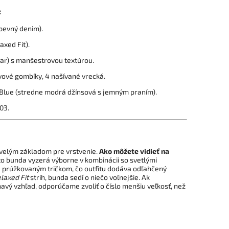
:
pevný denim).
axed Fit).
lar) s manšestrovou textúrou.
vové gombíky, 4 našívané vrecká.
Blue (stredne modrá džínsová s jemným praním).
03.
kvelým základom pre vrstvenie.
Ako môžete vidieť na
áto bunda vyzerá výborne v kombinácii so svetlými
 prúžkovaným tričkom, čo outfitu dodáva odľahčený
laxed Fit
strih, bunda sedí o niečo voľnejšie. Ak
ehavý vzhľad, odporúčame zvoliť o číslo menšiu veľkosť, než