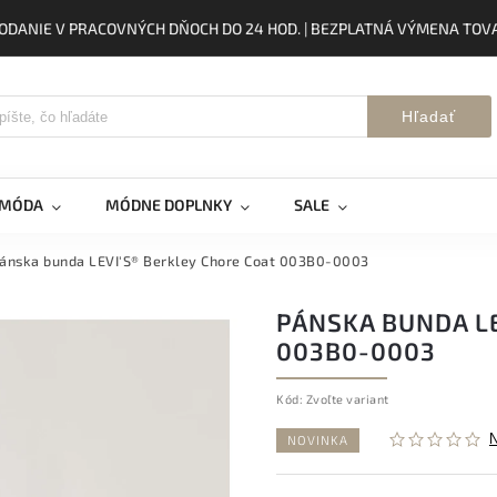
ODANIE V PRACOVNÝCH DŇOCH DO 24 HOD. | BEZPLATNÁ VÝMENA TOVA
Hľadať
 MÓDA
MÓDNE DOPLNKY
SALE
ánska bunda LEVI'S® Berkley Chore Coat 003B0-0003
PÁNSKA BUNDA LE
003B0-0003
Kód:
Zvoľte variant
NOVINKA