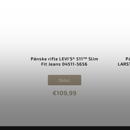
™ Slim
Pánske rifle LEVI'S® 511™ Slim
P
3
Fit Jeans 04511-5656
LARS
Detail
€109,99