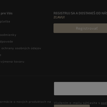
 pre Vás
REGISTRUJ SA A DOSTANEŠ OD NÁ
ZĽAVU!
 platba
Registrovať
podmienky
odpovede
 ochrany osobných údajov
e
a výmena tovaru
formácie o nových produktoch na
Vložením e-mailu súhlasíte s
pod