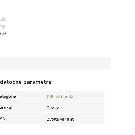
eľať
datočné parametre
ategória
:
Rifľové bundy
áruka
:
2 roky
AN
:
Zvoľte variant