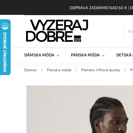
DOPRAVA ZADARMO NAD 60 € | D
DÁMSKA MÓDA
PÁNSKA MÓDA
DETSKÁ
Domov
/
Pánska móda
/
Pánske rifľové bundy
/
P