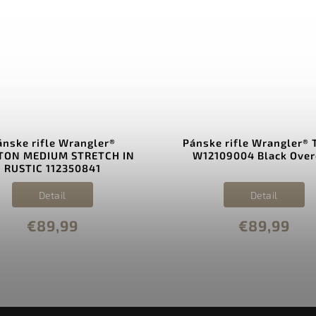
ánske rifle Wrangler®
Pánske rifle Wrangler®
TON MEDIUM STRETCH IN
W12109004 Black Ove
RUSTIC 112350841
Detail
Detail
€89,99
€89,99