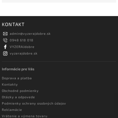
KONTAKT
admin
@
vyzerajdobre.sk
0948 618 018
VYZERAJdobre
vyzerajdobre.sk
Informácie pre Vás
Doprava a platba
Kontakty
Obchodné podmienky
Otázky a odpovede
Podmienky ochrany osobných údajov
Reklamácie
Vrátenie a výmena tovaru