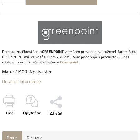
Dámsk
a značková šatka
GREENPOINT
v tenšom prevedení vo ružovej farbe .Šatka
GREENPOINT má veľkosť 180 cm x 70 cm . Viac podobných produktov u nás
nájdete v sekcii značové oblečenie
Greenpoint
Materiál:100 % polyester
Detailné informácie
Tlač
Opýtať sa
Zdieľať
Popis
Diskusia