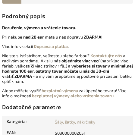
Podrobný popis
Doručenie, výmena a vrátenie tovaru.
Pri nákupe
nad 20 eur
máte u nás dopravu
ZDARMA
!
Viac info v sekcii
Doprava a platba
.
Nie ste si istí strihom, veľkosťou alebo farbou?
Kontaktujte nás
a
radi vám poradíme. Ak si u nás
objednáte viac vecí
(napríklad viac
farieb, veľkostí či viac strihov riflí..) a
vyberiete si tovar v minimálnej
hodnote 100 eur, ostatný tovar môžete u nás do 30-dní
vrátiť
ZDARMA
- a my vám preplatíme aj poštovné pri zaslaní balíku
späť k nám.
Alebo môžete využiť
bezplatnú výmenu
zakúpeného tovaru! Viac
info o možnosti
bezplatnej výmeny alebo vrátenia tovaru.
Dodatočné parametre
Kategória
:
Šály, šatky, nákrčníky
EAN
:
5030000002051