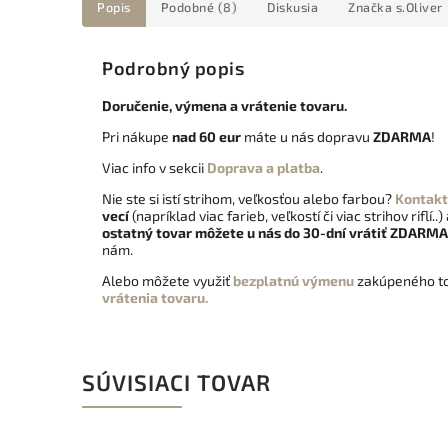
Popis
Podobné (8)
Diskusia
Značka
s.Oliver
Podrobný popis
Doručenie, výmena a vrátenie tovaru.
Pri nákupe
nad 60 eur
máte u nás dopravu
ZDARMA
!
Viac info v sekcii
Doprava a platba
.
Nie ste si istí strihom, veľkosťou alebo farbou?
Kontakt
vecí
(napríklad viac farieb, veľkostí či viac strihov riflí..)
ostatný tovar môžete u nás do 30-dní vrátiť
ZDARMA
nám.
Alebo môžete využiť
bezplatnú výmenu
zakúpeného to
vrátenia tovaru.
SÚVISIACI TOVAR