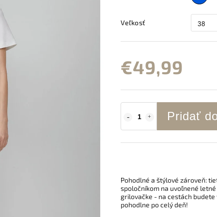
Veľkosť
€49,99
Pridať d
Pohodlné a štýlové zároveň: t
spoločníkom na uvoľnené letné 
grilovačke - na cestách budete 
pohodlne po celý deň!