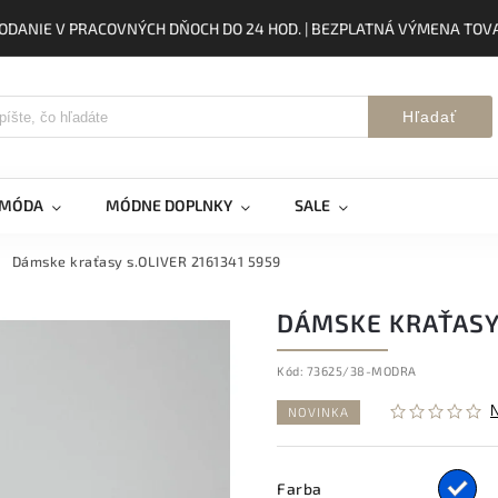
ODANIE V PRACOVNÝCH DŇOCH DO 24 HOD. | BEZPLATNÁ VÝMENA TOVA
Hľadať
 MÓDA
MÓDNE DOPLNKY
SALE
Dámske kraťasy s.OLIVER 2161341 5959
DÁMSKE KRAŤASY 
Kód:
73625/38-MODRA
NOVINKA
Farba