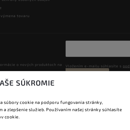
e
a výmena tovaru
formácie o nových produktoch na
Vložením e-mailu súhlasíte s
pod
Prihlásiť sa
VAŠE SÚKROMIE
a súbory cookie na podporu fungovania stránky,
Copyright 2026
Vyzeraj dobre
. Všetky práva vyhradené.
 a zlepšenie služieb. Používaním našej stránky súhlasíte
Upraviť nastavenie cookies
v cookie.
Vytvořil
Shoptet
| Design
Shoptak.cz.