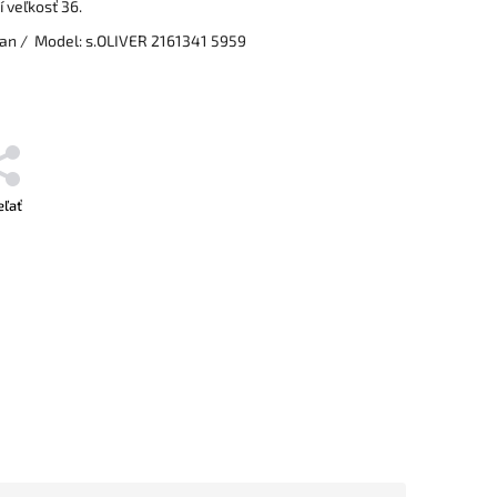
 veľkosť 36.
tan / Model: s.OLIVER 2161341
5959
eľať