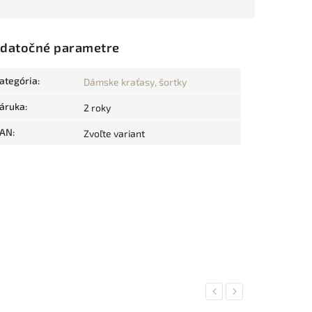
datočné parametre
ategória
:
Dámske kraťasy, šortky
áruka
:
2 roky
AN
:
Zvoľte variant
Previous
Next