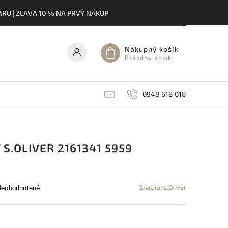
RU | ZĽAVA 10 % NA PRVÝ NÁKUP
Nákupný košík
Prázdny košík
0948 618 018
S.OLIVER 2161341 5959
Značka:
s.Oliver
Neohodnotené