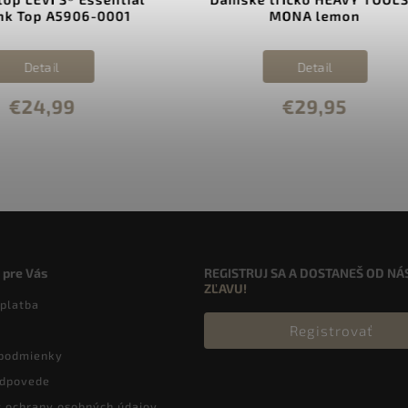
MONA lemon
2166270 01D0
Detail
Detail
€29,95
€29,99
 pre Vás
REGISTRUJ SA A DOSTANEŠ OD NÁ
ZĽAVU!
 platba
Registrovať
podmienky
odpovede
 ochrany osobných údajov