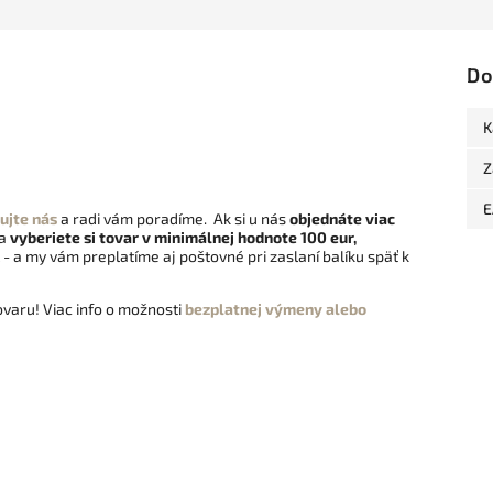
Do
K
Z
E
ujte nás
a radi vám poradíme. Ak si u nás
objednáte viac
 a
vyberiete si tovar v minimálnej hodnote 100 eur,
- a my vám preplatíme aj poštovné pri zaslaní balíku späť k
varu! Viac info o možnosti
bezplatnej výmeny alebo