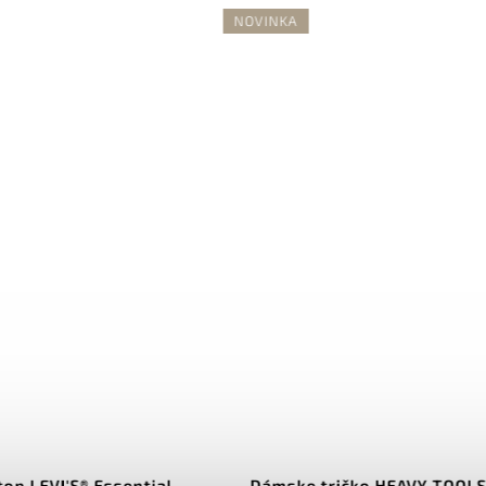
A
NOVINKA
ke tričko HEAVY TOOLS /
Dámske tričko s.OLI