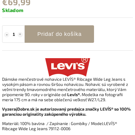
€69,99
Skladom
Pridať do košíka
Dámske menčestrové nohavice LEVI´S®
Ribcage Wide Leg Jeans
s
vysokým pásom a rovnou širšou nohavicou.
Nohavic sú vyrobené z
veľmi trendy tmavomodrého menčetrového materiálu
,
ktorý Vám
pripomenie
90. roky
v originále od
Levi´s
®.
Modelka na fotografii
meria 175 cm a má na sebe oblečenú veľkosť W27/L29.
VyzerajDobre.sk je autorizovaný predajca značky LEVI´S® so 100%
garanciou originality zakúpeného výrobku.
Materiál: 100% bavlna / Zapínanie : Gombíky / Model:
LEVI´S®
Ribcage Wide Leg Jeans 79112-0006