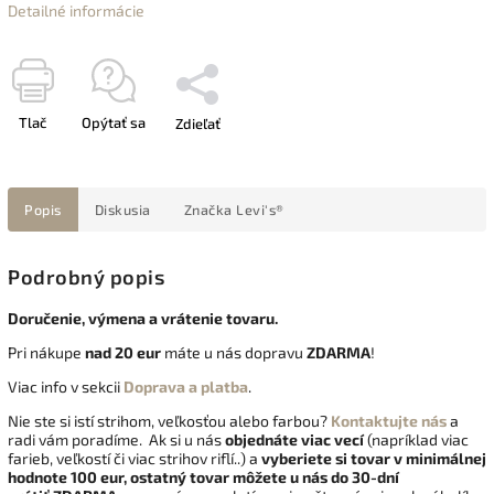
Detailné informácie
Tlač
Opýtať sa
Zdieľať
Popis
Diskusia
Značka
Levi's®
Podrobný popis
Doručenie, výmena a vrátenie tovaru.
Pri nákupe
nad 20 eur
máte u nás dopravu
ZDARMA
!
Viac info v sekcii
Doprava a platba
.
Nie ste si istí strihom, veľkosťou alebo farbou?
Kontaktujte nás
a
radi vám poradíme. Ak si u nás
objednáte viac vecí
(napríklad viac
farieb, veľkostí či viac strihov riflí..) a
vyberiete si tovar v minimálnej
hodnote 100 eur, ostatný tovar môžete u nás do 30-dní