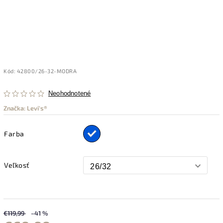
Kód:
42800/26-32-MODRA
Neohodnotené
Značka:
Levi's®
Farba
Veľkosť
€119,99
–41 %