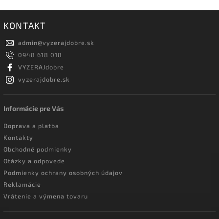
KONTAKT
admin
@
vyzerajdobre.sk
0948 618 018
VYZERAJdobre
vyzerajdobre.sk
Informácie pre Vás
Doprava a platba
Kontakty
Obchodné podmienky
Otázky a odpovede
Podmienky ochrany osobných údajov
Reklamácie
Vrátenie a výmena tovaru