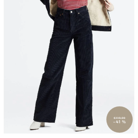
€119,99
–41 %