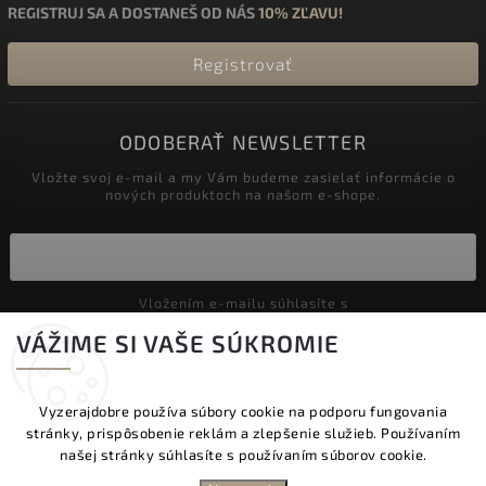
REGISTRUJ SA A DOSTANEŠ OD NÁS
10% ZĽAVU!
Registrovať
ODOBERAŤ NEWSLETTER
Vložte svoj e-mail a my Vám budeme zasielať informácie o
nových produktoch na našom e-shope.
Vložením e-mailu súhlasíte s
podmienkami ochrany osobných údajov
VÁŽIME SI VAŠE SÚKROMIE
Prihlásiť sa
Vyzerajdobre používa súbory cookie na podporu fungovania
stránky, prispôsobenie reklám a zlepšenie služieb. Používaním
Copyright 2026
Vyzeraj dobre
. Všetky práva vyhradené.
našej stránky súhlasíte s používaním súborov cookie.
Upraviť nastavenie cookies
DOPRAVA ZADARMO NAD 60 € | DODANIE V