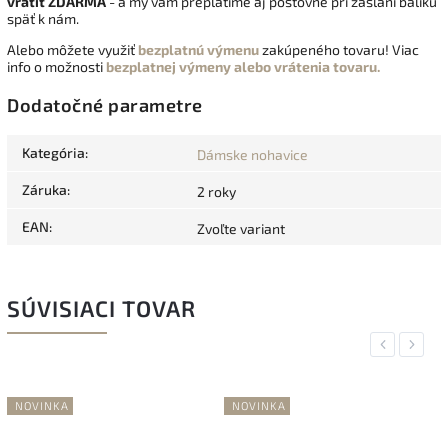
vrátiť
ZDARMA
- a my vám preplatíme aj poštovné pri zaslaní balíku
späť k nám.
Alebo môžete využiť
bezplatnú výmenu
zakúpeného tovaru! Viac
info o možnosti
bezplatnej výmeny alebo vrátenia tovaru.
Dodatočné parametre
Kategória
:
Dámske nohavice
Záruka
:
2 roky
EAN
:
Zvoľte variant
SÚVISIACI TOVAR
Previous
Next
NOVINKA
NOVINKA