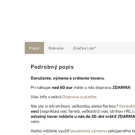
Popis
Diskusia
Značka
Lee®
Podrobný popis
Doručenie, výmena a vrátenie tovaru.
Pri nákupe
nad 60 eur
máte u nás dopravu
ZDARMA
!
Viac info v sekcii
Doprava a platba
.
Nie ste si istí strihom, veľkosťou alebo farbou?
Kontakt
vecí
(napríklad viac farieb, veľkostí či viac strihov riflí..)
ostatný tovar môžete u nás do 30-dní vrátiť
ZDARMA
nám.
Alebo môžete využiť
bezplatnú výmenu
zakúpeného to