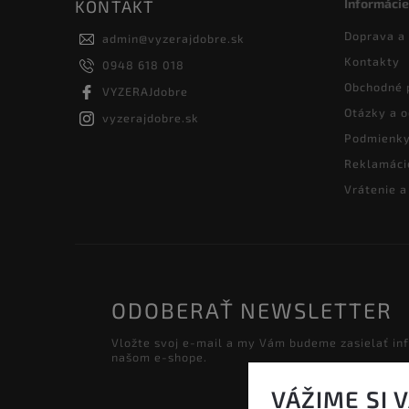
Informácie
KONTAKT
Doprava a
admin
@
vyzerajdobre.sk
Kontakty
0948 618 018
Obchodné 
VYZERAJdobre
Otázky a 
vyzerajdobre.sk
Podmienky
Reklamáci
Vrátenie 
ODOBERAŤ NEWSLETTER
Vložte svoj e-mail a my Vám budeme zasielať in
našom e-shope.
VÁŽIME SI 