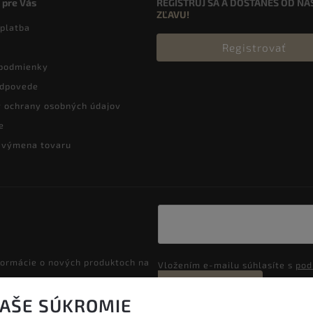
 pre Vás
REGISTRUJ SA A DOSTANEŠ OD NÁ
ZĽAVU!
 platba
Registrovať
podmienky
odpovede
 ochrany osobných údajov
e
a výmena tovaru
formácie o nových produktoch na
Vložením e-mailu súhlasíte s
pod
Prihlásiť sa
VAŠE SÚKROMIE