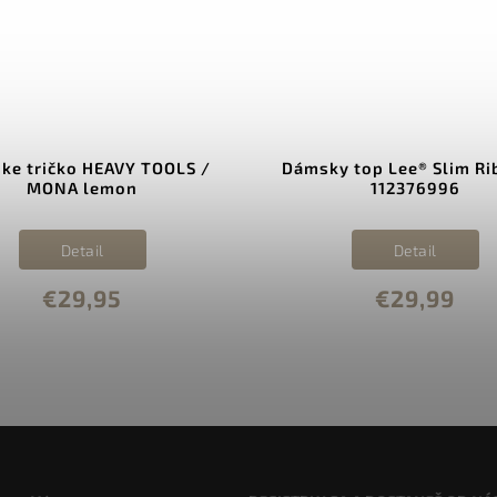
ke tričko HEAVY TOOLS /
Dámsky top Lee® Slim Ri
MONA lemon
112376996
Detail
Detail
€29,95
€29,99