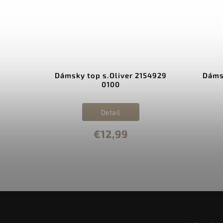
OLS /
Dámsky top s.Oliver 2154929
Dáms
0100
Detail
€12,99