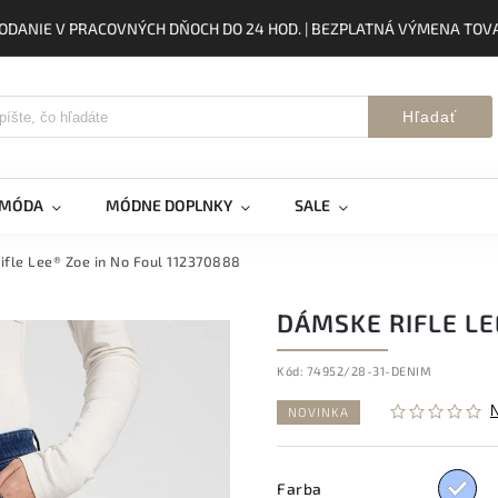
ODANIE V PRACOVNÝCH DŇOCH DO 24 HOD. | BEZPLATNÁ VÝMENA TOVA
Hľadať
 MÓDA
MÓDNE DOPLNKY
SALE
ifle Lee® Zoe in No Foul 112370888
DÁMSKE RIFLE LE
Kód:
74952/28-31-DENIM
NOVINKA
Farba