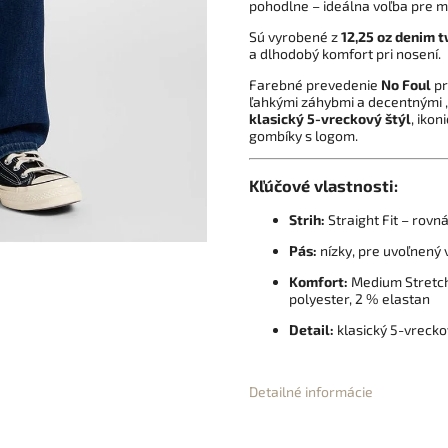
pohodlne – ideálna voľba pre 
Sú vyrobené z
12,25 oz denim t
a dlhodobý komfort pri nosení.
Farebné prevedenie
No Foul
pr
ľahkými záhybmi a decentnými „u
klasický 5-vreckový štýl
, iko
gombíky s logom.
Kľúčové vlastnosti:
Strih:
Straight Fit – rovn
Pás:
nízky, pre uvoľnený 
Komfort:
Medium Stretch
polyester, 2 % elastan
Detail:
klasický 5-vrecko
Detailné informácie