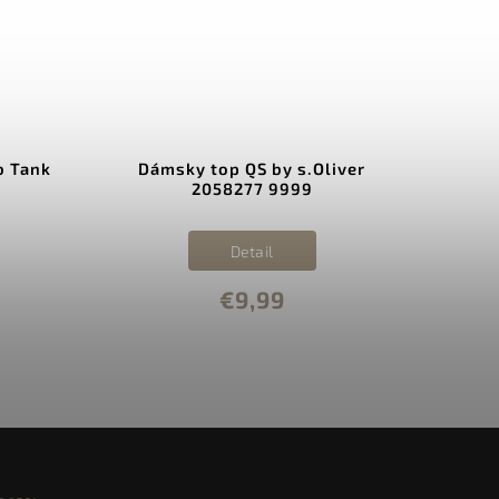
b Tank
Dámsky top QS by s.Oliver
D
2058277 9999
Detail
€9,99