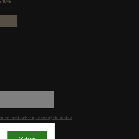
S
10%
mienkami ochrany osobných údajov