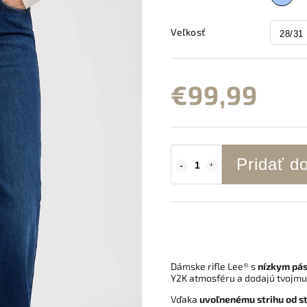
Veľkosť
€99,99
Pridať d
Dámske rifle Lee® s
nízkym pás
Y2K atmosféru a dodajú tvojmu 
Vďaka
uvoľnenému strihu od st