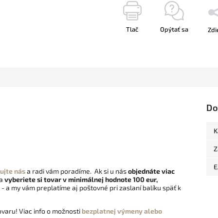
Tlač
Opýtať sa
Zdi
Do
K
Z
E
ujte nás
a radi vám poradíme. Ak si u nás
objednáte viac
 a
vyberiete si tovar v minimálnej hodnote 100 eur,
- a my vám preplatíme aj poštovné pri zaslaní balíku späť k
varu! Viac info o možnosti
bezplatnej výmeny alebo