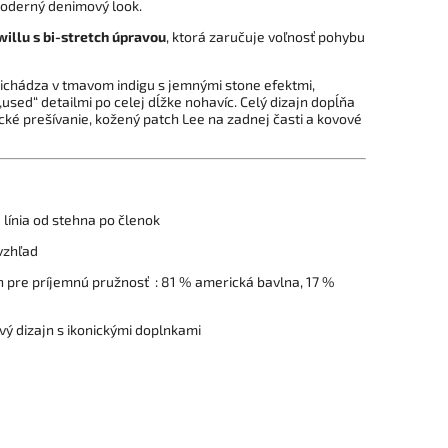
moderný denimový look.
willu s bi-stretch úpravou
, ktorá zaručuje voľnosť pohybu
ichádza v tmavom indigu s jemnými stone efektmi,
sed“ detailmi po celej dĺžke nohavíc. Celý dizajn dopĺňa
nické prešívanie, kožený patch Lee na zadnej časti a kovové
á línia od stehna po členok
vzhľad
 pre príjemnú pružnosť : 81 % americká bavlna, 17 %
vý dizajn s ikonickými doplnkami