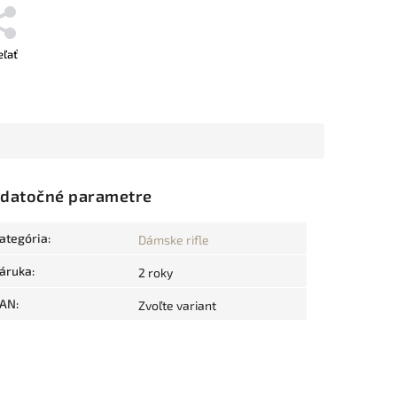
eľať
datočné parametre
ategória
:
Dámske rifle
áruka
:
2 roky
AN
:
Zvoľte variant