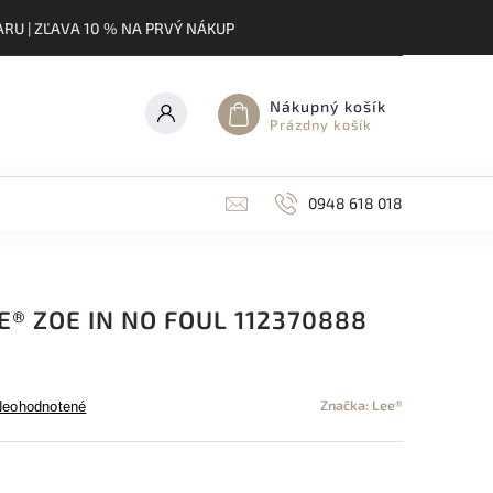
RU | ZĽAVA 10 % NA PRVÝ NÁKUP
Nákupný košík
Prázdny košík
0948 618 018
E® ZOE IN NO FOUL 112370888
Značka:
Lee®
Neohodnotené