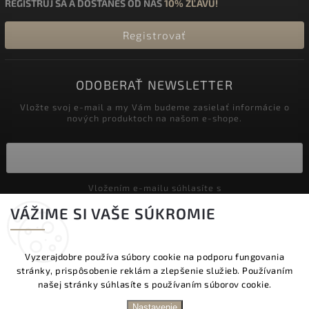
REGISTRUJ SA A DOSTANEŠ OD NÁS
10% ZĽAVU!
Registrovať
ODOBERAŤ NEWSLETTER
Vložte svoj e-mail a my Vám budeme zasielať informácie o
nových produktoch na našom e-shope.
Vložením e-mailu súhlasíte s
podmienkami ochrany osobných údajov
VÁŽIME SI VAŠE SÚKROMIE
Prihlásiť sa
Vyzerajdobre používa súbory cookie na podporu fungovania
stránky, prispôsobenie reklám a zlepšenie služieb. Používaním
Copyright 2026
Vyzeraj dobre
. Všetky práva vyhradené.
našej stránky súhlasíte s používaním súborov cookie.
Upraviť nastavenie cookies
DOPRAVA ZADARMO NAD 60 € | DODANIE V
Nastavenie