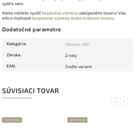
späť k nám.
Alebo môžete využiť
bezplatnú výmenu
zakúpeného tovaru! Viac
info o možnosti
bezplatnej výmeny alebo vrátenia tovaru.
Dodatočné parametre
Kategória
:
Dámske rifle
Záruka
:
2 roky
EAN
:
Zvoľte variant
SÚVISIACI TOVAR
Previous
Next
NOVINKA
NOVINKA