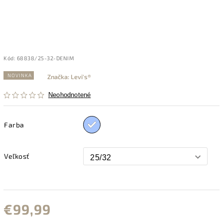
Kód:
68838/25-32-DENIM
NOVINKA
Značka:
Levi's®
Neohodnotené
Farba
Veľkosť
€99,99