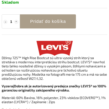
Skladom
Pridať do košíka
Džínsy
725™ High Rise Bootcut sú ultra
vysoký strih ktorý sa
stretáva s modernou interpretáciou strihu bootcut. LEVI'S®
navrhol
tieto ľahko nositeľné džínsy s vysokým pásom, štíhlymi nohavicami a
od kolien sa rozširujúcou nohavicou pre lichotivú siluetu
predlžujúcou nohy.
Modelka na fotografii meria 175 cm a má na sebe
oblečenú veľkosť W27/L32.
VyzerajDobre.sk je autorizovaný predajca značky LEVI'S® so 100%
garanciou originality zakúpeného výrobku.
Materiál:
60% Bavlna, 16% polyester,
23% viskóza (ECOVERO™)
,
1%
elastan (LYCRA®)
/ Zapínanie : Zips