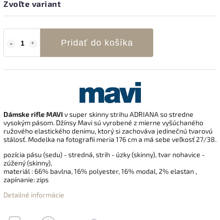
Zvoľte variant
Pridať do košíka
Dámske rifle MAVI
v super skinny strihu ADRIANA so stredne
vysokým pásom. Džínsy Mavi sú vyrobené z mierne vyšúchaného
ružového elastického denimu, ktorý si zachováva jedinečnú tvarovú
stálosť. Modelka na fotografii meria 176 cm a má sebe veľkosť 27/38.
pozícia pásu (sedu) - stredná, strih - úzky (skinny), tvar nohavice -
zúžený (skinny),
materiál :
66% bavlna, 16% polyester, 16% modal, 2% elastan
,
zapínanie: zips
Detailné informácie