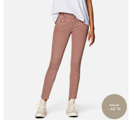
€69,95
–42 %