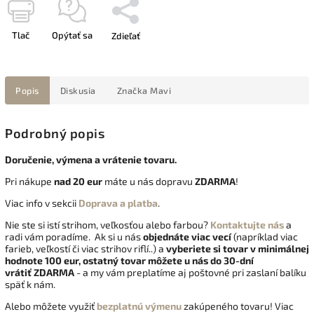
Tlač
Opýtať sa
Zdieľať
Popis
Diskusia
Značka
Mavi
Podrobný popis
Doručenie, výmena a vrátenie tovaru.
Pri nákupe
nad 20 eur
máte u nás dopravu
ZDARMA
!
Viac info v sekcii
Doprava a platba
.
Nie ste si istí strihom, veľkosťou alebo farbou?
Kontaktujte nás
a
radi vám poradíme. Ak si u nás
objednáte viac vecí
(napríklad viac
farieb, veľkostí či viac strihov riflí..) a
vyberiete si tovar v minimálnej
hodnote 100 eur, ostatný tovar môžete u nás do 30-dní
vrátiť
ZDARMA
- a my vám preplatíme aj poštovné pri zaslaní balíku
späť k nám.
Alebo môžete využiť
bezplatnú výmenu
zakúpeného tovaru! Viac