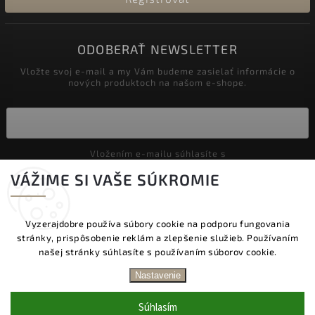
ODOBERAŤ NEWSLETTER
Vložte svoj e-mail a my Vám budeme zasielať informácie o
nových produktoch na našom e-shope.
Vložením e-mailu súhlasíte s
podmienkami ochrany osobných údajov
VÁŽIME SI VAŠE SÚKROMIE
Prihlásiť sa
Vyzerajdobre používa súbory cookie na podporu fungovania
stránky, prispôsobenie reklám a zlepšenie služieb. Používaním
Copyright 2026
Vyzeraj dobre
. Všetky práva vyhradené.
našej stránky súhlasíte s používaním súborov cookie.
Upraviť nastavenie cookies
DOPRAVA ZADARMO NAD 60 € | DODANIE V
Nastavenie
PRACOVNÝCH DŇOCH DO 24 HOD. | BEZPLATNÁ
Vytvořil
Shoptet
| Design
Shoptak.cz.
VÝMENA TOVARU | ZĽAVA 10 % NA PRVÝ NÁKUP
Súhlasím