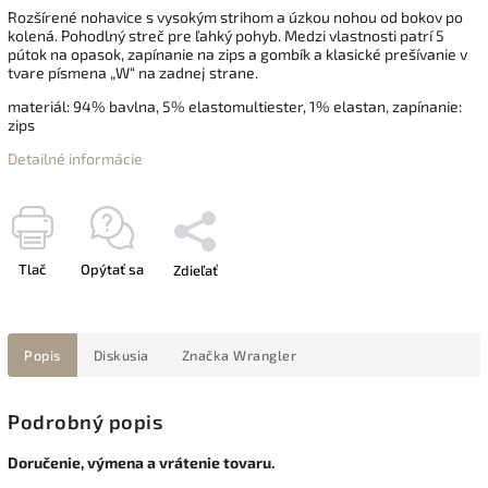
Rozšírené nohavice s vysokým strihom a úzkou nohou od bokov po
kolená. Pohodlný streč pre ľahký pohyb. Medzi vlastnosti patrí 5
pútok na opasok, zapínanie na zips a gombík a klasické prešívanie v
tvare písmena „W“ na zadnej strane.
materiál: 94% bavlna, 5% elastomultiester, 1% elastan, zapínanie:
zips
Detailné informácie
Tlač
Opýtať sa
Zdieľať
Popis
Diskusia
Značka
Wrangler
Podrobný popis
Doručenie, výmena a vrátenie tovaru.