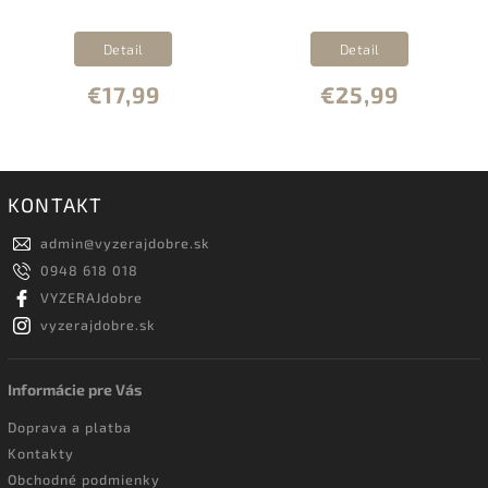
Detail
Detail
€17,99
€25,99
KONTAKT
admin
@
vyzerajdobre.sk
0948 618 018
VYZERAJdobre
vyzerajdobre.sk
Informácie pre Vás
Doprava a platba
Kontakty
Obchodné podmienky