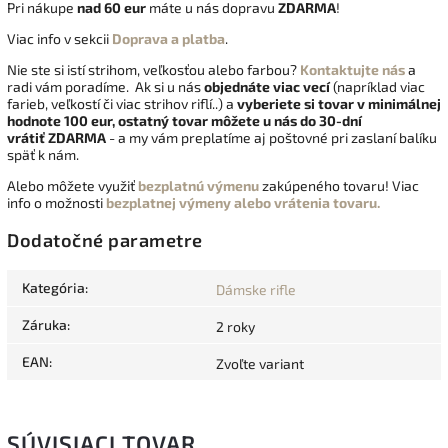
Pri nákupe
nad 60 eur
máte u nás dopravu
ZDARMA
!
Viac info v sekcii
Doprava a platba
.
Nie ste si istí strihom, veľkosťou alebo farbou?
Kontaktujte nás
a
radi vám poradíme. Ak si u nás
objednáte viac vecí
(napríklad viac
farieb, veľkostí či viac strihov riflí..) a
vyberiete si tovar v minimálnej
hodnote 100 eur, ostatný tovar môžete u nás do 30-dní
vrátiť
ZDARMA
- a my vám preplatíme aj poštovné pri zaslaní balíku
späť k nám.
Alebo môžete využiť
bezplatnú výmenu
zakúpeného tovaru! Viac
info o možnosti
bezplatnej výmeny alebo vrátenia tovaru.
Dodatočné parametre
Kategória
:
Dámske rifle
Záruka
:
2 roky
EAN
:
Zvoľte variant
SÚVISIACI TOVAR