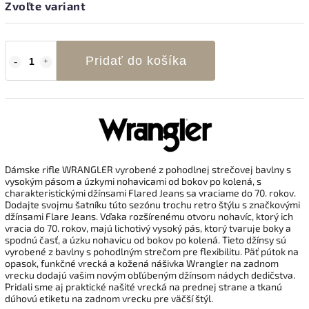
Zvoľte variant
Pridať do košíka
Dámske rifle WRANGLER vyrobené z pohodlnej strečovej bavlny s
vysokým pásom a úzkymi nohavicami od bokov po kolená, s
charakteristickými džínsami Flared Jeans sa vraciame do 70. rokov.
Dodajte svojmu šatníku túto sezónu trochu retro štýlu s značkovými
džínsami Flare Jeans. Vďaka rozšírenému otvoru nohavíc, ktorý ich
vracia do 70. rokov, majú lichotivý vysoký pás, ktorý tvaruje boky a
spodnú časť, a úzku nohavicu od bokov po kolená. Tieto džínsy sú
vyrobené z bavlny s pohodlným strečom pre flexibilitu. Päť pútok na
opasok, funkčné vrecká a kožená nášivka Wrangler na zadnom
vrecku dodajú vašim novým obľúbeným džínsom nádych dedičstva.
Pridali sme aj praktické našité vrecká na prednej strane a tkanú
dúhovú etiketu na zadnom vrecku pre väčší štýl.