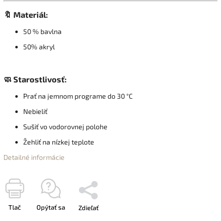
🔖 Materiál:
50 % bavlna
50% akryl
🧼 Starostlivosť:
Prať na jemnom programe do 30 °C
Nebieliť
Sušiť vo vodorovnej polohe
Žehliť na nízkej teplote
Detailné informácie
Tlač
Opýtať sa
Zdieľať