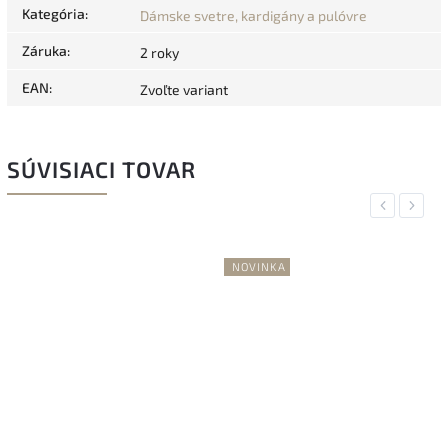
Kategória
:
Dámske svetre, kardigány a pulóvre
Záruka
:
2 roky
EAN
:
Zvoľte variant
SÚVISIACI TOVAR
Previous
Next
NOVINKA