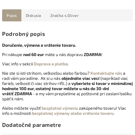
Popis
Diskusia
Značka
s.Oliver
Podrobný popis
Doručenie, výmena a vrátenie tovaru.
Pri nákupe
nad 60 eur
máte u nás dopravu
ZDARMA
!
Viac info v sekcii
Doprava a platba
.
Nie ste si istí strihom, veľkosťou alebo farbou?
Kontaktujte nás
a
radi vám poradíme. Ak si u nás
objednáte viac vecí
(napríklad viac
farieb, veľkostí či viac strihov riflí..) a
vyberiete si tovar v minimálnej
hodnote 100 eur, ostatný tovar môžete u nás do 30-dní
vrátiť
ZDARMA
- a my vám preplatíme aj poštovné pri zaslaní balíku
späť k nám.
Alebo môžete využiť
bezplatnú výmenu
zakúpeného tovaru! Viac
info o možnosti
bezplatnej výmeny alebo vrátenia tovaru.
Dodatočné parametre