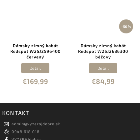
–50 %
Dámsky zimný kabát
Dámsky zimný kabát
Redspot W25J2596400
Redspot W25J2636300
červený
béžový
Detail
Detail
€169,99
€84,99
KONTAKT
admin
@
vyzerajdobre.sk
0948 618 018
VYZERAJdobre