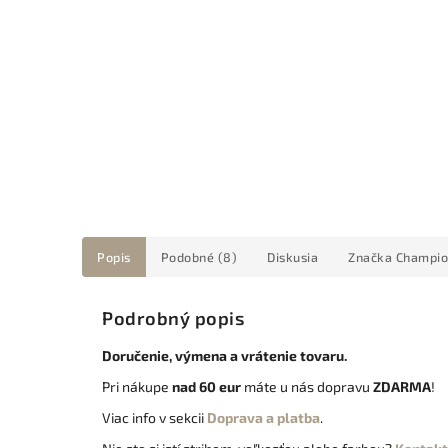
Popis
Podobné (8)
Diskusia
Značka
Champio
Podrobný popis
Doručenie, výmena a vrátenie tovaru.
Pri nákupe
nad 60 eur
máte u nás dopravu
ZDARMA
!
Viac info v sekcii
Doprava a platba
.