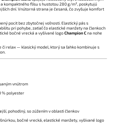
a kompaktného flísu s hustotou 280 g/m², poskytujú
jších dní. Vnútorná strana je česaná, čo zvyšuje komfort
ný pocit bez zbytočnej voľnosti. Elastický pás s
ilitu pri pohybe, zatiaľ čo elastické manžety na členkoch
tické bočné vrecká a vyšívané logo
Champion C
na nohe
e či relax — klasický model, ktorý sa ľahko kombinuje s
on.
esaným vnútrom
0 % polyester
ejší, pohodlný, so zúžením v oblasti členkov
 šnúrkou, bočné vrecká, elastické manžety, vyšívané logo