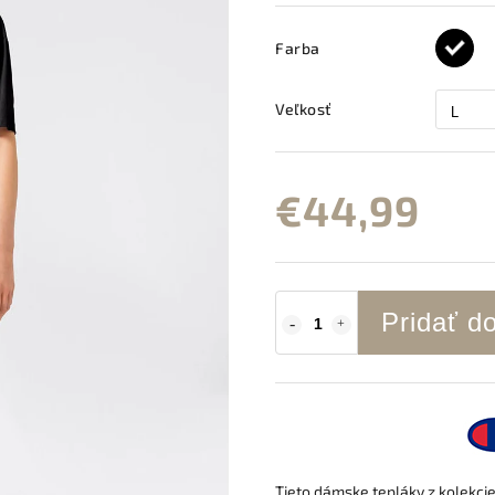
Farba
Veľkosť
€44,99
Pridať d
Tieto dámske tepláky z kolekci