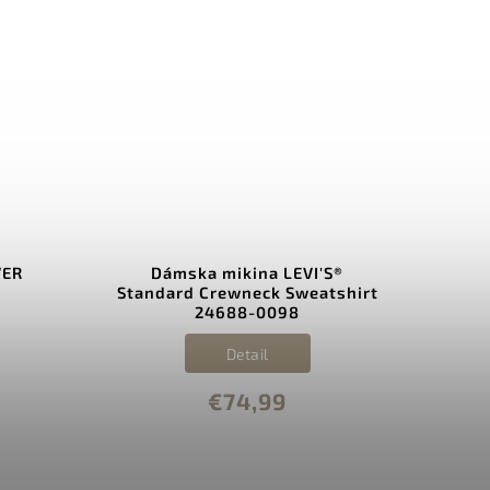
VER
Dámska mikina LEVI'S®
Dám
Standard Crewneck Sweatshirt
24688-0098
Detail
€74,99