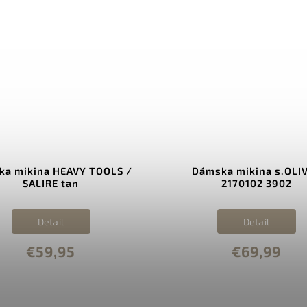
a mikina HEAVY TOOLS /
Dámska mikina s.OLI
SALIRE tan
2170102 3902
Detail
Detail
€59,95
€69,99