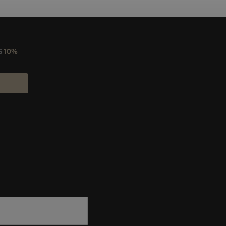
S
10%