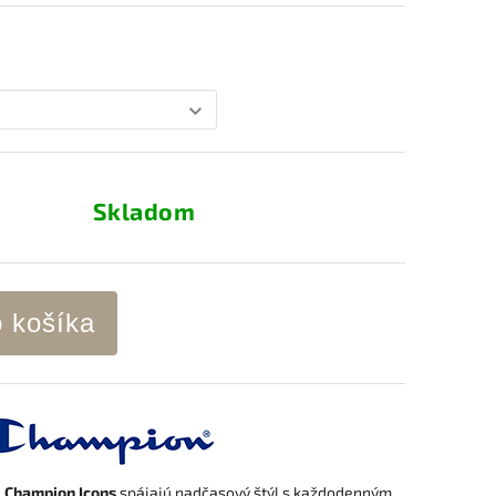
Skladom
o košíka
e
Champion Icons
spájajú nadčasový štýl s každodenným