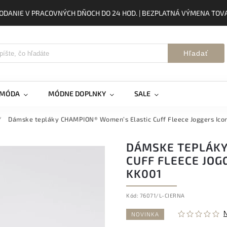
ODANIE V PRACOVNÝCH DŇOCH DO 24 HOD. | BEZPLATNÁ VÝMENA TOVA
Hľadať
 MÓDA
MÓDNE DOPLNKY
SALE
/
Dámske tepláky CHAMPION® Women’s Elastic Cuff Fleece Joggers Ico
DÁMSKE TEPLÁKY
CUFF FLEECE JOG
KK001
Kód:
76071/L-CIERNA
NOVINKA