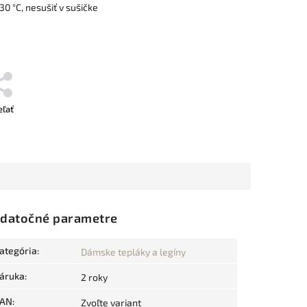
30 °C, nesušiť v sušičke
eľať
datočné parametre
ategória
:
Dámske tepláky a legíny
áruka
:
2 roky
AN
:
Zvoľte variant