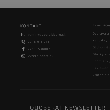
Informácie
KONTAKT
Doprava a
admin
@
vyzerajdobre.sk
Kontakty
0948 618 018
Obchodné 
VYZERAJdobre
Otázky a 
vyzerajdobre.sk
Podmienky
Reklamáci
Vrátenie 
ODOBERAŤ NEWSLETTER