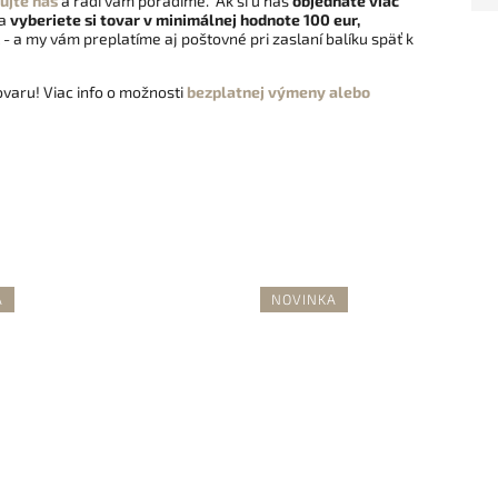
ujte nás
a radi vám poradíme. Ak si u nás
objednáte viac
 a
vyberiete si tovar v minimálnej hodnote 100 eur,
- a my vám preplatíme aj poštovné pri zaslaní balíku späť k
varu! Viac info o možnosti
bezplatnej výmeny alebo
A
NOVINKA