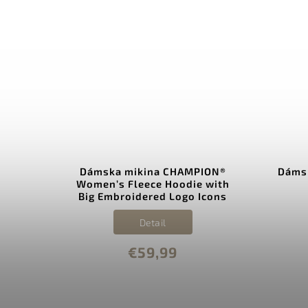
raphic
Dámska mikina CHAMPION®
Dámsk
0000
Women’s Fleece Hoodie with
Big Embroidered Logo Icons
Black118379 KK001
Detail
€59,99