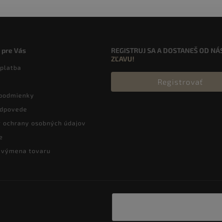
 pre Vás
REGISTRUJ SA A DOSTANEŠ OD NÁ
ZĽAVU!
 platba
Registrovať
podmienky
odpovede
 ochrany osobných údajov
e
a výmena tovaru