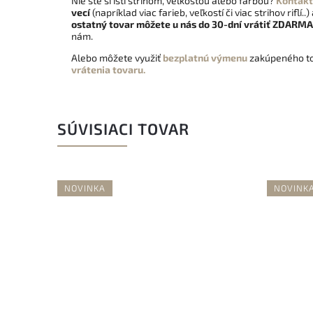
Nie ste si istí strihom, veľkosťou alebo farbou?
Kontakt
vecí
(napríklad viac farieb, veľkostí či viac strihov riflí..)
ostatný tovar môžete u nás do 30-dní vrátiť
ZDARMA
nám.
Alebo môžete využiť
bezplatnú výmenu
zakúpeného to
vrátenia tovaru.
SÚVISIACI TOVAR
NOVINKA
NOVINK