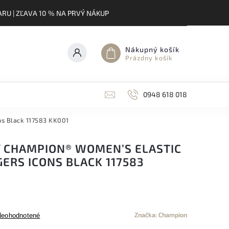
RU | ZĽAVA 10 % NA PRVÝ NÁKUP
Nákupný košík
Prázdny košík
0948 618 018
ns Black 117583 KK001
 CHAMPION® WOMEN’S ELASTIC
GERS ICONS BLACK 117583
Značka:
Champion
Neohodnotené