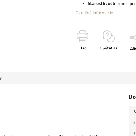
Starostlivosť:
pranie pri 
Detailné informácie
Tlač
Opýtať sa
Zdi
n
Do
K
Z
E