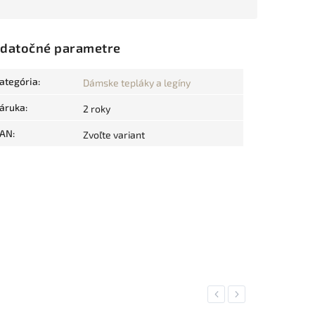
datočné parametre
ategória
:
Dámske tepláky a legíny
áruka
:
2 roky
AN
:
Zvoľte variant
Previous
Next