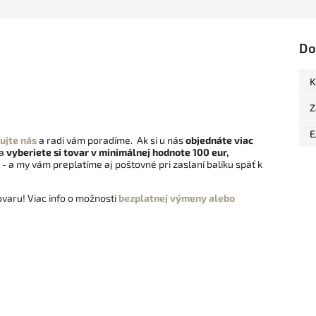
Do
K
Z
E
ujte nás
a radi vám poradíme. Ak si u nás
objednáte viac
 a
vyberiete si tovar v minimálnej hodnote 100 eur,
- a my vám preplatíme aj poštovné pri zaslaní balíku späť k
varu! Viac info o možnosti
bezplatnej výmeny alebo