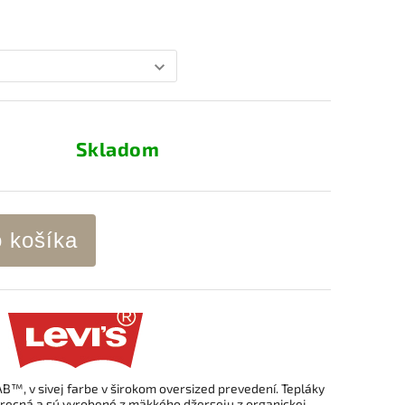
Skladom
o košíka
AB™, v sivej farbe v širokom oversized prevedení. Tepláky
 vrecná a sú vyrobené z mäkkého džerseju z organickej