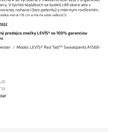
ru. V týchto teplákoch sa budeš cítiť
skoro ako v
orenej nohavici (bez patentu) s miernym rozšírením,
elka meria 176 cm a má na sebe veľkosť S.
 2022
ný predajca značky LEVI´S® so 100% garanciou
u.
yester / Model: LEVI´S® Red Tab™ Sweatpants A1568-
eľať