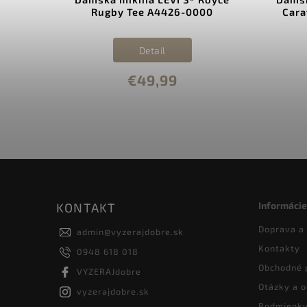
Rugby Tee A4426-0000
Cara
Detail
€49,99
Informácie
KONTAKT
Doprava a
admin
@
vyzerajdobre.sk
Kontakty
0948 618 018
Obchodné 
VYZERAJdobre
Otázky a 
vyzerajdobre.sk
Podmienky