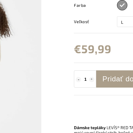
Farba
Veľkosť
€59,99
Pridať d
Dámske tepláky
LEVI´S® RED T
majú rovný široký strih, bočné