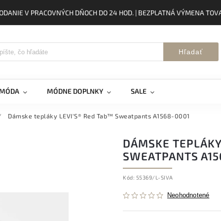
ODANIE V PRACOVNÝCH DŇOCH DO 24 HOD. | BEZPLATNÁ VÝMENA TOVA
Hľadať
 MÓDA
MÓDNE DOPLNKY
SALE
/
Dámske tepláky LEVI'S® Red Tab™ Sweatpants A1568-0001
DÁMSKE TEPLÁKY 
SWEATPANTS A15
Kód:
55369/L-SIVA
Neohodnotené