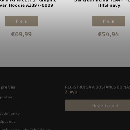
van Hoodie A3397-0009
THISI navy
Detail
Detail
€69,99
€54,94
 pre Vás
REGISTRUJ SA A DOSTANEŠ OD NÁ
ZĽAVU!
 platba
Registrovať
podmienky
odpovede
 ochrany osobných údajov