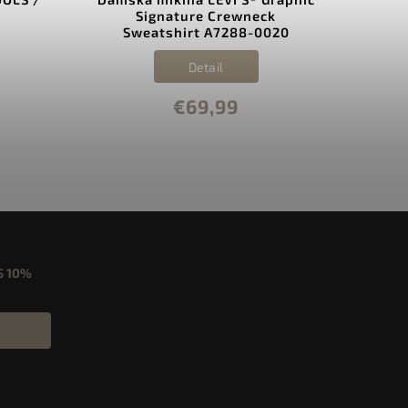
Signature Crewneck
Pri
Sweatshirt A7288-0020
Detail
€69,99
S
10%