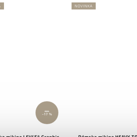
A
NOVINKA
€85
–17 %
a mikina LEVI'S® Graphic
Dámska mikina HEAVY T