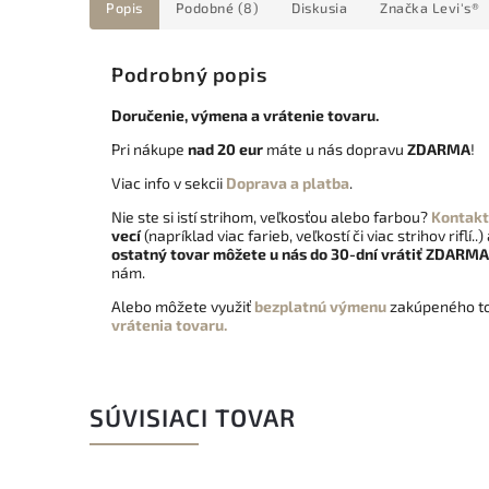
Popis
Podobné (8)
Diskusia
Značka
Levi's®
Podrobný popis
Doručenie, výmena a vrátenie tovaru.
Pri nákupe
nad 20 eur
máte u nás dopravu
ZDARMA
!
Viac info v sekcii
Doprava a platba
.
Nie ste si istí strihom, veľkosťou alebo farbou?
Kontakt
vecí
(napríklad viac farieb, veľkostí či viac strihov riflí..)
ostatný tovar môžete u nás do 30-dní vrátiť
ZDARMA
nám.
Alebo môžete využiť
bezplatnú výmenu
zakúpeného to
vrátenia tovaru.
SÚVISIACI TOVAR