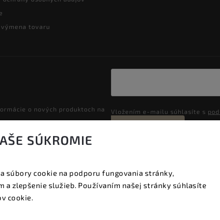
e
a výmena tovaru
formácie o nových produktoch na
Vložením e-mailu súhlasíte s
pod
Prihlásiť sa
VAŠE SÚKROMIE
a súbory cookie na podporu fungovania stránky,
Copyright 2026
Vyzeraj dobre
. Všetky práva vyhradené.
 a zlepšenie služieb. Používaním našej stránky súhlasíte
Upraviť nastavenie cookies
v cookie.
Vytvořil
Shoptet
| Design
Shoptak.cz.