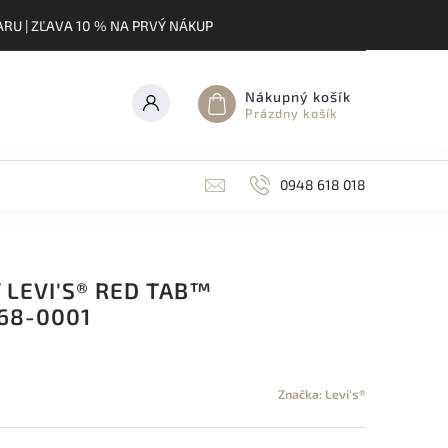
RU | ZĽAVA 10 % NA PRVÝ NÁKUP
Nákupný košík
Prázdny košík
0948 618 018
LEVI'S® RED TAB™
68-0001
Značka:
Levi's®