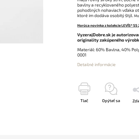
bavlny a recyklovaného polyeste
pohodlných nohaviach vďaka otv
ktoré im dodáva osobitý štýl.
Mod
Horúca novinka z kolekcie LEVI´S® SS
VyzerajDobre.sk je autorizova
originality zakúpeného výrobk
Materiál: 60% Bavlna, 40% Pol
0001
Detailné informácie
Tlač
Opýtať sa
Zdi