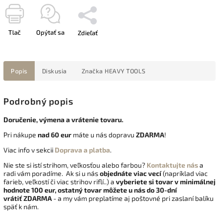
Tlač
Opýtať sa
Zdieľať
Popis
Diskusia
Značka
HEAVY TOOLS
Podrobný popis
Doručenie, výmena a vrátenie tovaru.
Pri nákupe
nad 60 eur
máte u nás dopravu
ZDARMA
!
Viac info v sekcii
Doprava a platba
.
Nie ste si istí strihom, veľkosťou alebo farbou?
Kontaktujte nás
a
radi vám poradíme. Ak si u nás
objednáte viac vecí
(napríklad viac
farieb, veľkostí či viac strihov riflí..) a
vyberiete si tovar v minimálnej
hodnote 100 eur, ostatný tovar môžete u nás do 30-dní
vrátiť
ZDARMA
- a my vám preplatíme aj poštovné pri zaslaní balíku
späť k nám.