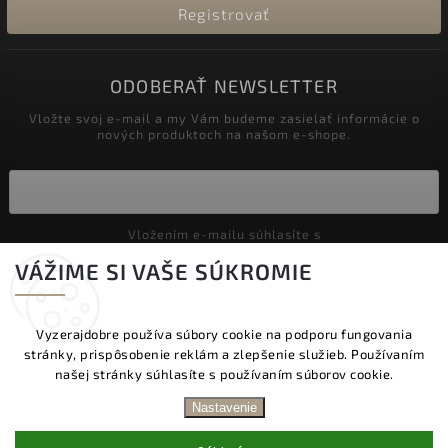
Registrovať
ODOBERAŤ NEWSLETTER
Vložte svoj e-mail a my Vám budeme zasielať informácie o
nových produktoch na našom e-shope.
Vložením e-mailu súhlasíte s
podmienkami ochrany osobných údajov
VÁŽIME SI VAŠE SÚKROMIE
Prihlásiť sa
Vyzerajdobre používa súbory cookie na podporu fungovania
stránky, prispôsobenie reklám a zlepšenie služieb. Používaním
Copyright 2026
Vyzeraj dobre
. Všetky práva vyhradené.
našej stránky súhlasíte s používaním súborov cookie.
Upraviť nastavenie cookies
DOPRAVA ZADARMO NAD 60 € | DODANIE V
Nastavenie
PRACOVNÝCH DŇOCH DO 24 HOD. | BEZPLATNÁ
Vytvořil
Shoptet
| Design
Shoptak.cz.
VÝMENA TOVARU | ZĽAVA 10 % NA PRVÝ NÁKUP