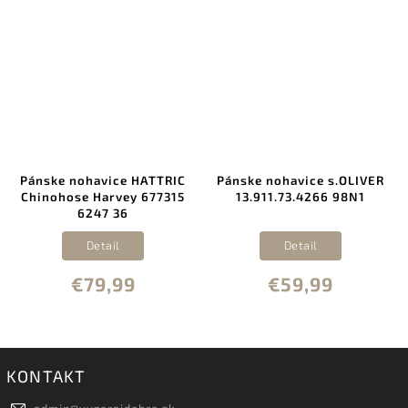
Pánske nohavice HATTRIC
Pánske nohavice s.OLIVER
Chinohose Harvey 677315
13.911.73.4266 98N1
6247 36
Detail
Detail
€79,99
€59,99
KONTAKT
admin
@
vyzerajdobre.sk