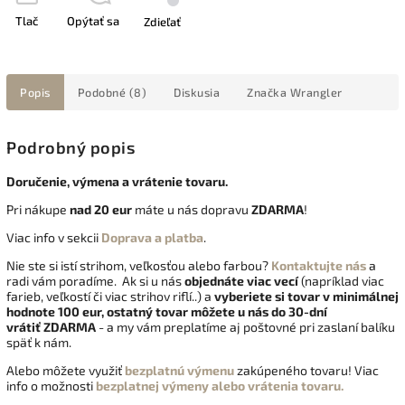
Tlač
Opýtať sa
Zdieľať
Popis
Podobné (8)
Diskusia
Značka
Wrangler
Podrobný popis
Doručenie, výmena a vrátenie tovaru.
Pri nákupe
nad 20 eur
máte u nás dopravu
ZDARMA
!
Viac info v sekcii
Doprava a platba
.
Nie ste si istí strihom, veľkosťou alebo farbou?
Kontaktujte nás
a
radi vám poradíme. Ak si u nás
objednáte viac vecí
(napríklad viac
farieb, veľkostí či viac strihov riflí..) a
vyberiete si tovar v minimálnej
hodnote 100 eur, ostatný tovar môžete u nás do 30-dní
vrátiť
ZDARMA
- a my vám preplatíme aj poštovné pri zaslaní balíku
späť k nám.
Alebo môžete využiť
bezplatnú výmenu
zakúpeného tovaru! Viac
info o možnosti
bezplatnej výmeny alebo vrátenia tovaru.