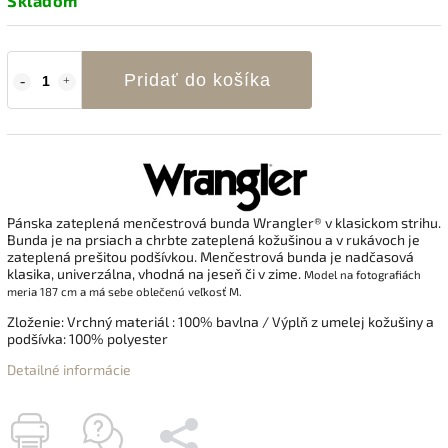
Skladom
Pridať do košíka
Pánska zateplená menčestrová bunda Wrangler® v klasickom strihu.
Bunda je na prsiach a chrbte zateplená kožušinou a v rukávoch je
zateplená prešitou podšívkou. Menčestrová bunda je nadčasová
klasika, univerzálna, vhodná na jeseň či v zime.
Model na fotografiách
meria 187 cm a má sebe oblečenú veľkosť M.
Zloženie: Vrchný materiál : 100% bavlna / Výplň z umelej kožušiny a
podšívka: 100% polyester
Detailné informácie