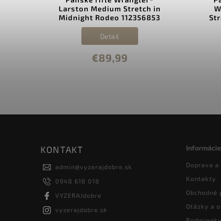
eans
Larston Medium Stretch in
W
Midnight Rodeo 112356853
St
S
Detail
€89,99
Informácie
KONTAKT
Doprava a
admin
@
vyzerajdobre.sk
Kontakty
0948 618 018
Obchodné 
VYZERAJdobre
Otázky a 
vyzerajdobre.sk
Podmienky