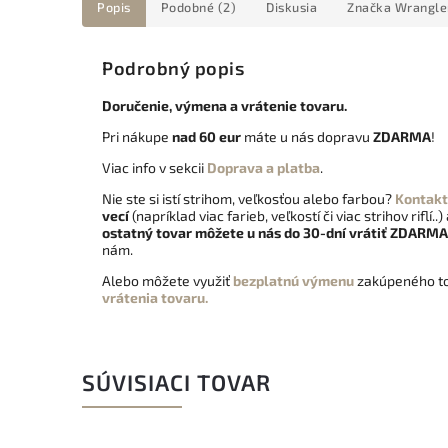
Popis
Podobné (2)
Diskusia
Značka
Wrangle
Podrobný popis
Doručenie, výmena a vrátenie tovaru.
Pri nákupe
nad 60 eur
máte u nás dopravu
ZDARMA
!
Viac info v sekcii
Doprava a platba
.
Nie ste si istí strihom, veľkosťou alebo farbou?
Kontakt
vecí
(napríklad viac farieb, veľkostí či viac strihov riflí..)
ostatný tovar môžete u nás do 30-dní vrátiť
ZDARMA
nám.
Alebo môžete využiť
bezplatnú výmenu
zakúpeného to
vrátenia tovaru.
SÚVISIACI TOVAR