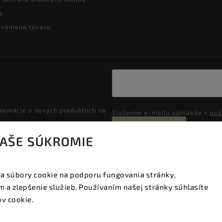
e
a výmena tovaru
formácie o nových produktoch na
Vložením e-mailu súhlasíte s
pod
Prihlásiť sa
VAŠE SÚKROMIE
a súbory cookie na podporu fungovania stránky,
Copyright 2026
Vyzeraj dobre
. Všetky práva vyhradené.
 a zlepšenie služieb. Používaním našej stránky súhlasíte
Upraviť nastavenie cookies
v cookie.
Vytvořil
Shoptet
| Design
Shoptak.cz.