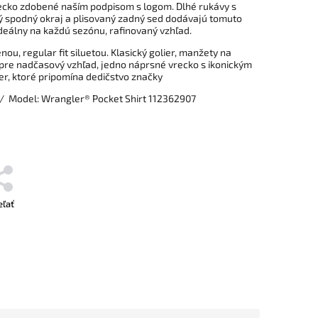
ecko zdobené naším podpisom s logom. Dlhé rukávy s
 spodný okraj a plisovaný zadný sed dodávajú tomuto
ideálny na každú sezónu, rafinovaný vzhľad.
ou, regular fit siluetou. Klasický golier, manžety na
pre nadčasový vzhľad, jedno náprsné vrecko s ikonickým
r, ktoré pripomína dedičstvo značky
 / Model: Wrangler® Pocket Shirt 112362907
eľať