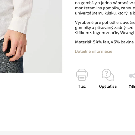
na gombíky a jedno náprsné vr
manžetami na gombíky, zahnutý
univerzálnemu kúsku, ktorý je 
Vyrobené pre pohodlie s uvoľnen
gombíky a plisovaný zadný sed 
štítkom s logom značky Wrangle
Materiál: 54% ľan, 46% bavlna
Detailné informácie
Tlač
Opýtať sa
Zdi