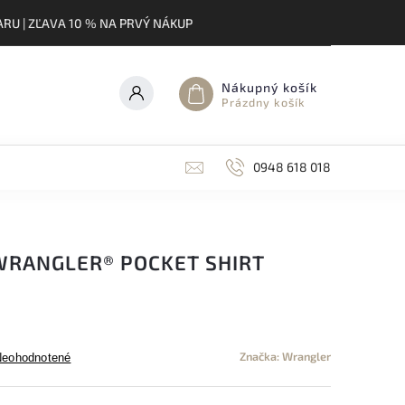
RU | ZĽAVA 10 % NA PRVÝ NÁKUP
Nákupný košík
Prázdny košík
0948 618 018
WRANGLER® POCKET SHIRT
Značka:
Wrangler
Neohodnotené