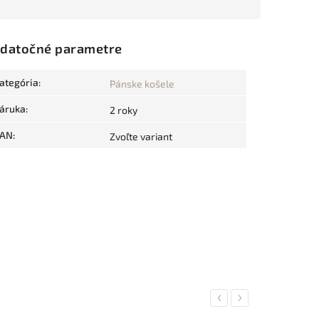
datočné parametre
ategória
:
Pánske košele
áruka
:
2 roky
AN
:
Zvoľte variant
Previous
Next