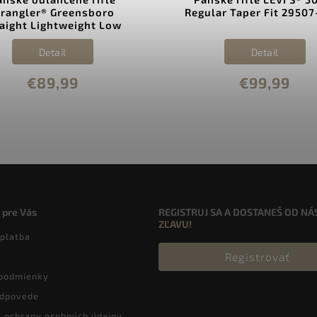
rangler® Greensboro
Regular Taper Fit 29507
raight Lightweight Low
tretch Jean 112378689
Detail
Detail
€89,99
€99,99
 pre Vás
REGISTRUJ SA A DOSTANEŠ OD NÁ
ZĽAVU!
 platba
Registrovať
podmienky
odpovede
 ochrany osobných údajov