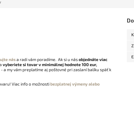
r
Do
K
Z
E
ujte nás
a radi vám poradíme. Ak si u nás
objednáte viac
 a
vyberiete si tovar v minimálnej hodnote 100 eur,
- a my vám preplatíme aj poštovné pri zaslaní balíku späť k
varu! Viac info o možnosti
bezplatnej výmeny alebo