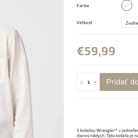
Farba
Veľkosť
€59,99
Pridať d
S košeľou Wrangler® v jednofa
žiarivý nádych. Táto košeľa je 