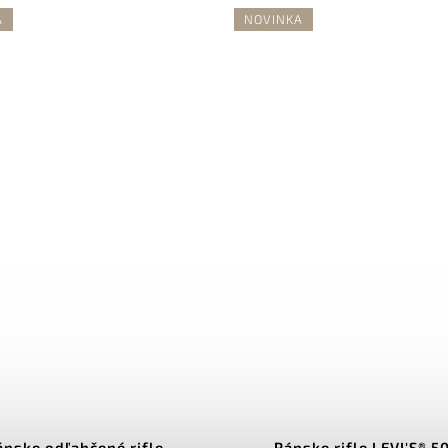
A
NOVINKA
ánske odľahčené rifle
Pánske rifle LEVI'S® 