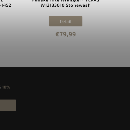
-1452
W12133010 Stonewash
Detail
€79,99
S
10%