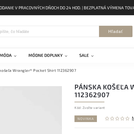
ODANIE V PRACOVNÝCH DŇOCH DO 24 HOD. | BEZPLATNÁ VÝMENA TOVA
Hľadať
 MÓDA
MÓDNE DOPLNKY
SALE
košeľa Wrangler® Pocket Shirt 112362907
PÁNSKA KOŠEĽA 
112362907
Kód:
Zvoľte variant
NOVINKA