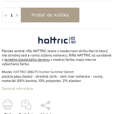
Pridať do košíka
Pánske lentné rifle HATTRIC Jeans v modernom strihu
Harris
ktorý
má stredný sed a rovnú zúženú nohavicu. Rifle HATTRIC sú vyrobené
z
tenkého elastického denimu
v modrej farbe
,
majú mierne
vyšúchanú farbu.
HATTRIC 688275 Hunter Summer Denim
Model:
pozícia pásu (sedu) - stredná, strih - slim, tvar nohavice - rovný ,
matariál:
88% bavlna, 10% polyester, 2% elastan
Detailné informácie