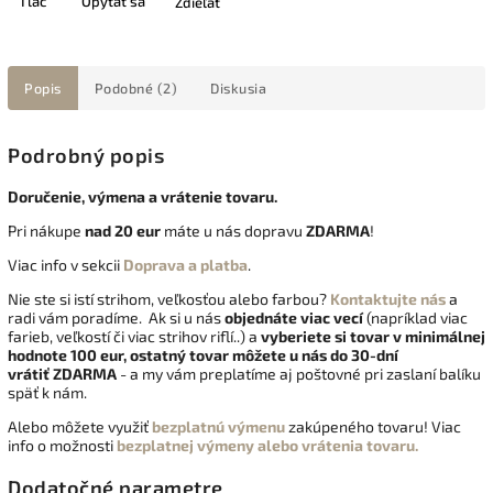
Tlač
Opýtať sa
Zdieľať
Popis
Podobné (2)
Diskusia
Podrobný popis
Doručenie, výmena a vrátenie tovaru.
Pri nákupe
nad 20 eur
máte u nás dopravu
ZDARMA
!
Viac info v sekcii
Doprava a platba
.
Nie ste si istí strihom, veľkosťou alebo farbou?
Kontaktujte nás
a
radi vám poradíme. Ak si u nás
objednáte viac vecí
(napríklad viac
farieb, veľkostí či viac strihov riflí..) a
vyberiete si tovar v minimálnej
hodnote 100 eur, ostatný tovar môžete u nás do 30-dní
vrátiť
ZDARMA
- a my vám preplatíme aj poštovné pri zaslaní balíku
späť k nám.
Alebo môžete využiť
bezplatnú výmenu
zakúpeného tovaru! Viac
info o možnosti
bezplatnej výmeny alebo vrátenia tovaru.
Dodatočné parametre