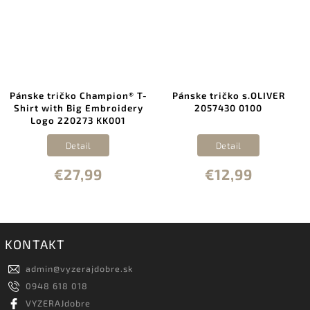
Pánske tričko Champion® T-
Pánske tričko s.OLIVER
Shirt with Big Embroidery
2057430 0100
Logo 220273 KK001
Detail
Detail
€27,99
€12,99
KONTAKT
admin
@
vyzerajdobre.sk
0948 618 018
VYZERAJdobre