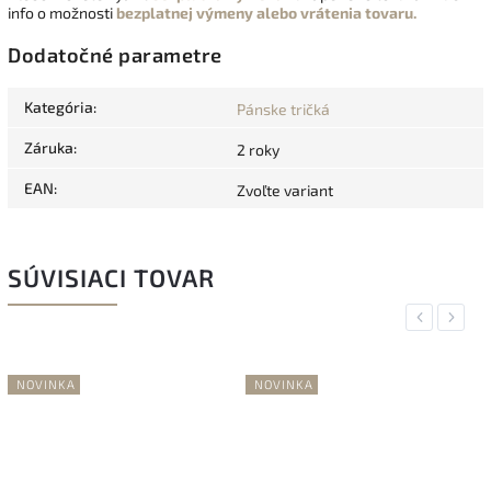
info o možnosti
bezplatnej výmeny alebo vrátenia tovaru.
Dodatočné parametre
Kategória
:
Pánske tričká
Záruka
:
2 roky
EAN
:
Zvoľte variant
SÚVISIACI TOVAR
Previous
Next
NOVINKA
NOVINKA