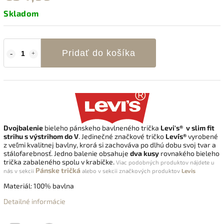
Skladom
Pridať do košíka
Dvojbalenie
bieleho pánskeho bavlneného trička
Levi's®
v slim fit
strihu s výstrihom do V
. Jedinečné značkové tričko
Levi´s®
vyrobené
z veľmi kvalitnej bavlny, krorá si zachováva po dlhú dobu svoj tvar a
stálofarebnosť. Jedno balenie obsahuje
dva kusy
rovnakého bieleho
trička zabaleného spolu v krabičke.
Viac podobných produktov nájdete u
Pánske tričká
nás v sekcii
alebo v sekcii
značkových produktov
Levis
Materiál: 100% bavlna
Detailné informácie