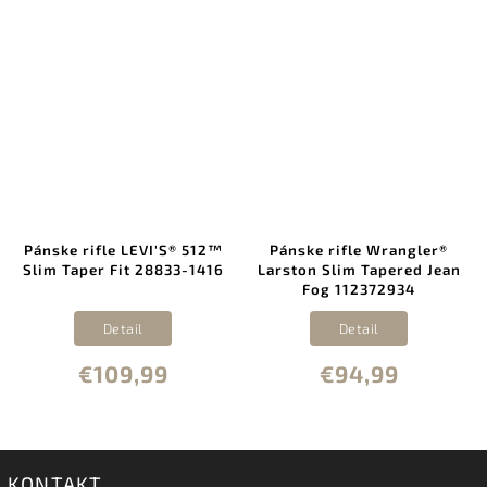
Pánske rifle LEVI'S® 512™
Pánske rifle Wrangler®
Slim Taper Fit 28833-1416
Larston Slim Tapered Jean
Fog 112372934
Detail
Detail
€109,99
€94,99
KONTAKT