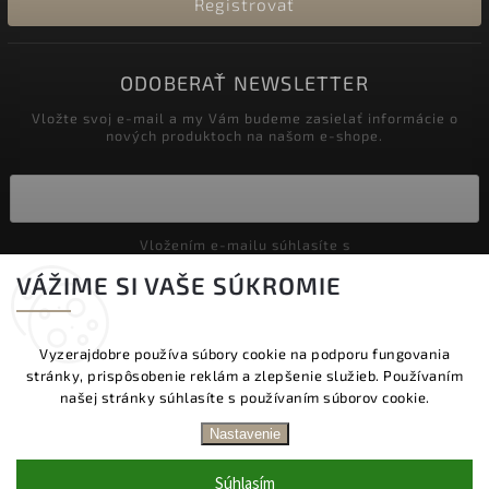
Registrovať
ODOBERAŤ NEWSLETTER
Vložte svoj e-mail a my Vám budeme zasielať informácie o
nových produktoch na našom e-shope.
Vložením e-mailu súhlasíte s
podmienkami ochrany osobných údajov
VÁŽIME SI VAŠE SÚKROMIE
Prihlásiť sa
Vyzerajdobre používa súbory cookie na podporu fungovania
stránky, prispôsobenie reklám a zlepšenie služieb. Používaním
Copyright 2026
Vyzeraj dobre
. Všetky práva vyhradené.
našej stránky súhlasíte s používaním súborov cookie.
Upraviť nastavenie cookies
DOPRAVA ZADARMO NAD 60 € | DODANIE V
Nastavenie
PRACOVNÝCH DŇOCH DO 24 HOD. | BEZPLATNÁ
Vytvořil
Shoptet
| Design
Shoptak.cz.
VÝMENA TOVARU | ZĽAVA 10 % NA PRVÝ NÁKUP
Súhlasím