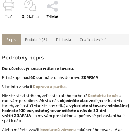
Tlač
Opýtať sa
Zdieľať
Popis
Podobné (8)
Diskusia
Značka
Levi's®
Podrobný popis
Doručenie, výmena a vrátenie tovaru.
Pri nákupe
nad 60 eur
máte u nás dopravu
ZDARMA
!
Viac info v sekcii
Doprava a platba
.
Nie ste si istí strihom, veľkosťou alebo farbou?
Kontaktujte nás
a
radi vám poradíme. Ak si u nás
objednáte viac vecí
(napríklad viac
farieb, veľkostí či viac strihov riflí..) a
vyberiete si tovar v minimálnej
hodnote 100 eur, ostatný tovar môžete u nás do 30-dní
vrátiť
ZDARMA
- a my vám preplatíme aj poštovné pri zaslaní balíku
späť k nám.
Alebo môžete využiť
bezplatnú výmenu
zakúpeného tovaru! Viac