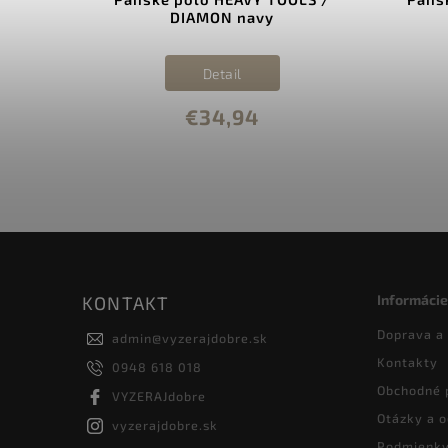
DIAMON navy
Detail
€34,94
Informácie
KONTAKT
Doprava a
admin
@
vyzerajdobre.sk
Kontakty
0948 618 018
Obchodné 
VYZERAJdobre
Otázky a 
vyzerajdobre.sk
Podmienky