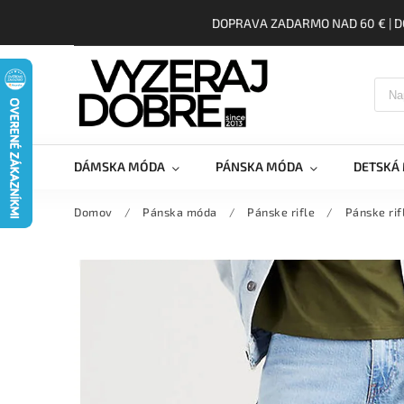
DOPRAVA ZADARMO NAD 60 € | D
DÁMSKA MÓDA
PÁNSKA MÓDA
DETSKÁ
Domov
/
Pánska móda
/
Pánske rifle
/
Pánske rif