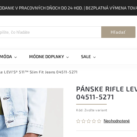
ODANIE V PRACOVNÝCH DŇOCH DO 24 HOD. | BEZPLATNÁ VÝMENA TOVA
Hľadať
 MÓDA
MÓDNE DOPLNKY
SALE
le LEVI'S® 511™ Slim Fit Jeans 04511-5271
PÁNSKE RIFLE LEV
04511-5271
Kód:
Zvoľte variant
Neohodnotené