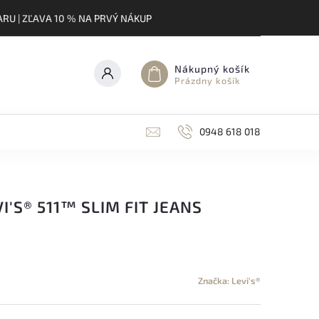
RU | ZĽAVA 10 % NA PRVÝ NÁKUP
Nákupný košík
Prázdny košík
0948 618 018
I'S® 511™ SLIM FIT JEANS
Značka:
Levi's®