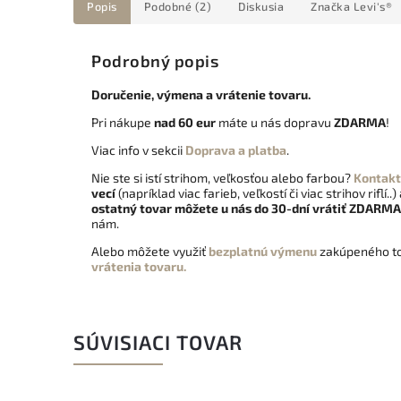
Popis
Podobné (2)
Diskusia
Značka
Levi's®
Podrobný popis
Doručenie, výmena a vrátenie tovaru.
Pri nákupe
nad 60 eur
máte u nás dopravu
ZDARMA
!
Viac info v sekcii
Doprava a platba
.
Nie ste si istí strihom, veľkosťou alebo farbou?
Kontakt
vecí
(napríklad viac farieb, veľkostí či viac strihov riflí..)
ostatný tovar môžete u nás do 30-dní vrátiť
ZDARMA
nám.
Alebo môžete využiť
bezplatnú výmenu
zakúpeného to
vrátenia tovaru.
SÚVISIACI TOVAR