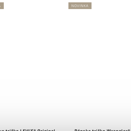
A
NOVINKA
e tričko LEVI'S® Original
Pánske tričko Wrangler®