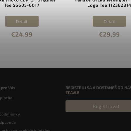
Tee 56605-0017
Logo Tee 11236281
Detail
Detail
€24,99
€29,99
 pre Vás
REGISTRUJ SA A DOSTANEŠ OD NÁ
ZĽAVU!
 platba
Registrovať
podmienky
odpovede
 ochrany osobných údajov