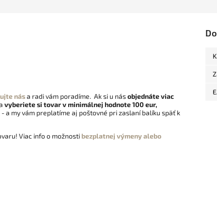
Do
K
Z
E
ujte nás
a radi vám poradíme. Ak si u nás
objednáte viac
 a
vyberiete si tovar v minimálnej hodnote 100 eur,
- a my vám preplatíme aj poštovné pri zaslaní balíku späť k
varu! Viac info o možnosti
bezplatnej výmeny alebo