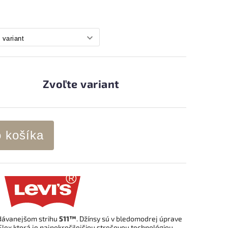
Zvoľte variant
o košíka
dávanejšom strihu
511™
. Džínsy sú v bledomodrej úprave
Flex ktorá je najpokročilejšiou strečovou technológiou