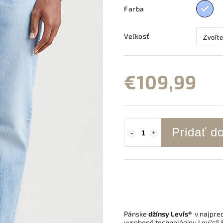
Farba
Veľkosť
€109,99
Pridať d
Pánske
džínsy Levi´s®
v najpre
vyrobené
technológiou Levi's® 