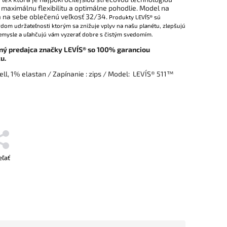
maximálnu flexibilitu a optimálne pohodlie
. Model na
á na sebe oblečenú veľkosť 32/34.
Produkty
LEVI´S®
sú
om udržateľnosti ktorým sa znižuje vplyv na našu planétu, zlepšujú
emysle a uľahčujú vám vyzerať dobre s čistým svedomím.
ný predajca značky LEVI´S® so 100% garanciou
u.
ll, 1% elastan
/ Zapínanie : zips / Model: LEVI´S® 511™
eľať