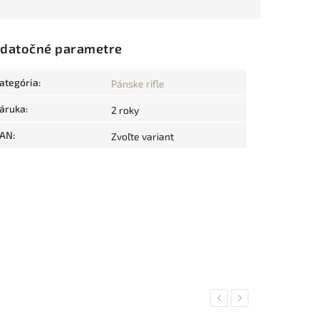
datočné parametre
ategória
:
Pánske rifle
áruka
:
2 roky
AN
:
Zvoľte variant
Previous
Next