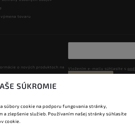
e
a výmena tovaru
formácie o nových produktoch na
Vložením e-mailu súhlasíte s
pod
Prihlásiť sa
VAŠE SÚKROMIE
a súbory cookie na podporu fungovania stránky,
Copyright 2026
Vyzeraj dobre
. Všetky práva vyhradené.
 a zlepšenie služieb. Používaním našej stránky súhlasíte
Upraviť nastavenie cookies
v cookie.
Vytvořil
Shoptet
| Design
Shoptak.cz.