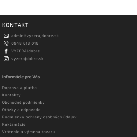
KONTAKT
admin
@
vyzerajdobre.sk
0948 618 018
VYZERAJdobre
vyzerajdobre.sk
Informácie pre Vás
Doprava a platba
Kontakty
Obchodné podmienky
Otázky a odpovede
Podmienky ochrany osobných údajov
Reklamácie
Vrátenie a výmena tovaru