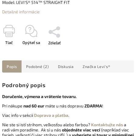
Model: LEVI'S® 514™ STRAIGHT FIT
Detailné informácie
Tlač
Opýtať sa
Zdieľať
Popis
Podobné (2)
Diskusia
Značka
Levi's®
Podrobný popis
Doručenie, výmena a vrátenie tovaru.
Pri nákupe
nad 60 eur
máte u nás dopravu
ZDARMA
!
Viac info v sekcii
Doprava a platba
.
Nie ste si istí strihom, veľkosťou alebo farbou?
Kontaktujte nás
a
radi vám poradíme. Ak si u nás
objednáte viac vecí
(napríklad viac
farieb, veľkostí či viac strihov riflí..) a
vyberiete si tovar v minimálnej