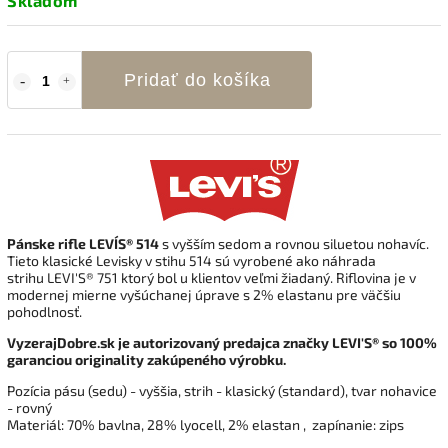
Skladom
Pridať do košíka
Pánske rifle LEVI´S® 514
s vyšším sedom a rovnou siluetou nohavíc.
Tieto klasické Levisky v stihu 514 sú vyrobené ako náhrada
strihu LEVI'S® 751 ktorý bol u klientov veľmi žiadaný. Riflovina je v
modernej mierne vyšúchanej úprave s 2% elastanu pre väčšiu
pohodlnosť.
VyzerajDobre.sk je autorizovaný predajca značky LEVI'S® so 100%
garanciou originality zakúpeného výrobku.
Pozícia pásu (sedu) - vyššia, strih - klasický (standard), tvar nohavice
- rovný
Materiál:
70% bavlna, 28% lyocell, 2% elastan
, zapínanie: zips