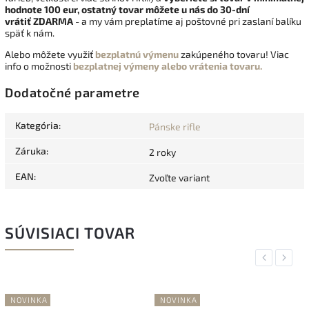
hodnote 100 eur, ostatný tovar môžete u nás do 30-dní
vrátiť
ZDARMA
- a my vám preplatíme aj poštovné pri zaslaní balíku
späť k nám.
Alebo môžete využiť
bezplatnú výmenu
zakúpeného tovaru! Viac
info o možnosti
bezplatnej výmeny alebo vrátenia tovaru.
Dodatočné parametre
Kategória
:
Pánske rifle
Záruka
:
2 roky
EAN
:
Zvoľte variant
SÚVISIACI TOVAR
Previous
Next
NOVINKA
NOVINKA