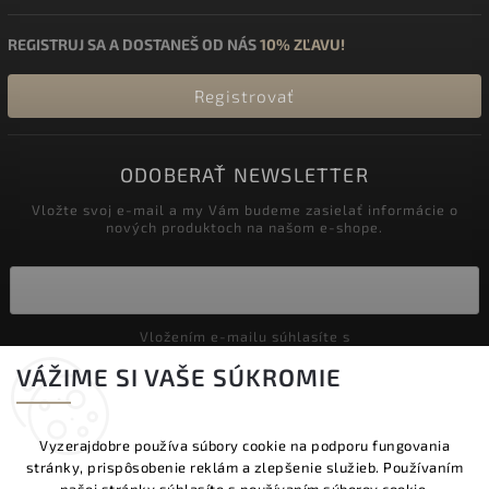
REGISTRUJ SA A DOSTANEŠ OD NÁS
10% ZĽAVU!
Registrovať
ODOBERAŤ NEWSLETTER
Vložte svoj e-mail a my Vám budeme zasielať informácie o
nových produktoch na našom e-shope.
Vložením e-mailu súhlasíte s
podmienkami ochrany osobných údajov
VÁŽIME SI VAŠE SÚKROMIE
Prihlásiť sa
Vyzerajdobre používa súbory cookie na podporu fungovania
stránky, prispôsobenie reklám a zlepšenie služieb. Používaním
Copyright 2026
Vyzeraj dobre
. Všetky práva vyhradené.