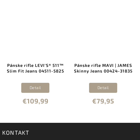
Pánske rifle LEVI'S® 511™
Pánske rifle MAVI | JAMES
Slim Fit Jeans 04511-5825
Skinny Jeans 00424-31835
Detail
Detail
€109,99
€79,95
KONTAKT