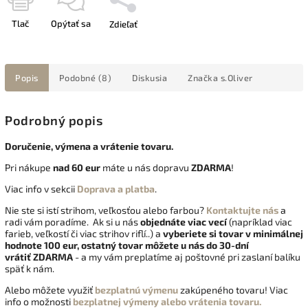
Tlač
Opýtať sa
Zdieľať
Popis
Podobné (8)
Diskusia
Značka
s.Oliver
Podrobný popis
Doručenie, výmena a vrátenie tovaru.
Pri nákupe
nad 60 eur
máte u nás dopravu
ZDARMA
!
Viac info v sekcii
Doprava a platba
.
Nie ste si istí strihom, veľkosťou alebo farbou?
Kontaktujte nás
a
radi vám poradíme. Ak si u nás
objednáte viac vecí
(napríklad viac
farieb, veľkostí či viac strihov riflí..) a
vyberiete si tovar v minimálnej
hodnote 100 eur, ostatný tovar môžete u nás do 30-dní
vrátiť
ZDARMA
- a my vám preplatíme aj poštovné pri zaslaní balíku
späť k nám.
Alebo môžete využiť
bezplatnú výmenu
zakúpeného tovaru! Viac
info o možnosti
bezplatnej výmeny alebo vrátenia tovaru.