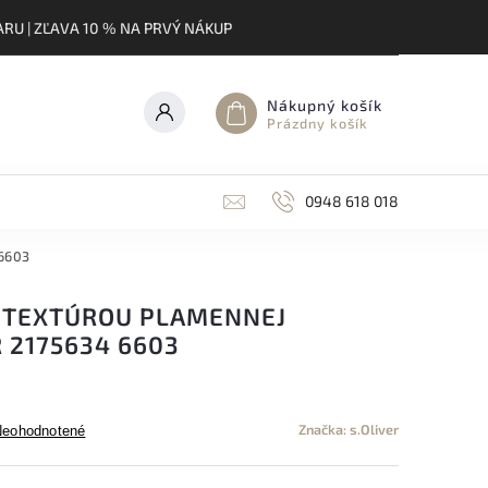
RU | ZĽAVA 10 % NA PRVÝ NÁKUP
Nákupný košík
Prázdny košík
0948 618 018
 6603
S TEXTÚROU PLAMENNEJ
R 2175634 6603
Značka:
s.Oliver
Neohodnotené