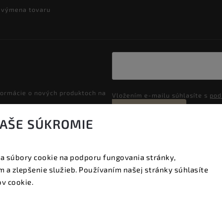
a výmena tovaru
formácie o nových produktoch na
Vložením e-mailu súhlasíte s
pod
Prihlásiť sa
VAŠE SÚKROMIE
a súbory cookie na podporu fungovania stránky,
Copyright 2026
Vyzeraj dobre
. Všetky práva vyhradené.
 a zlepšenie služieb. Používaním našej stránky súhlasíte
Upraviť nastavenie cookies
v cookie.
Vytvořil
Shoptet
| Design
Shoptak.cz.