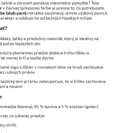
áš šatník a zároveň ponúkne maximálne pohodlie? Toto
r
v žiarivej tyrkysovej farbe je presne to, čo potrebujete.
ze (slub yarn)
má látka zaujímavý, jemne uzlíkový povrch,
rakter a odlišuje ho od bežných hladkých tričiek.
rať?
äkký, ľahký a priedušný materiál, ktorý je ideálny na
 počas teplejších dní.
extúra plamennej priadze dodáva tričku hĺbku a
ál menej krčí a lepšie dýcha.
vané logo s.Oliver v rovnakom tóne na hrudi zachováva
bez rušivých prvkov.
lastický lem pri krku zabezpečuje, že si tričko zachováva
aní a nosení.
y:
onkajšia tkanina), 95 % bavlna a 5 % elastan (golier).
rsej zo súkanej priadze.
ny strih).