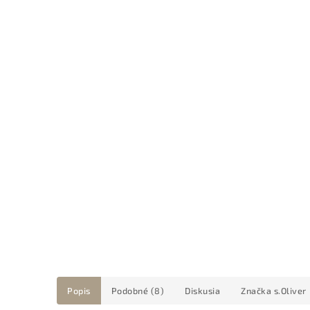
Popis
Podobné (8)
Diskusia
Značka
s.Oliver