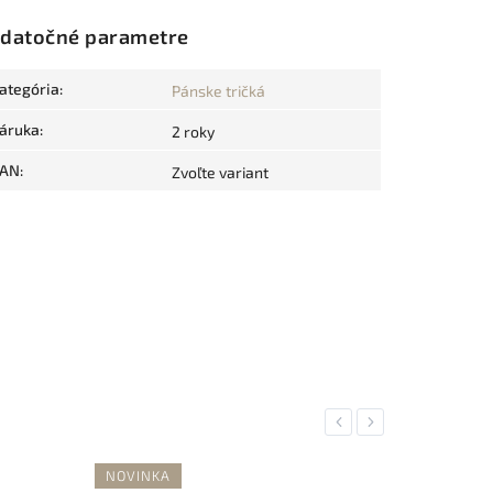
datočné parametre
ategória
:
Pánske tričká
áruka
:
2 roky
AN
:
Zvoľte variant
Previous
Next
NOVINKA