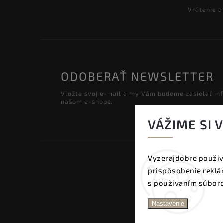
Vrátenie 
ODOBERAŤ NEWSLETTER
Vložte svoj e-mail a my Vám budeme zasielať in
našom e-shope.
VÁŽIME SI 
Vyzerajdobre použív
prispôsobenie reklám
s používaním súboro
Nastavenie