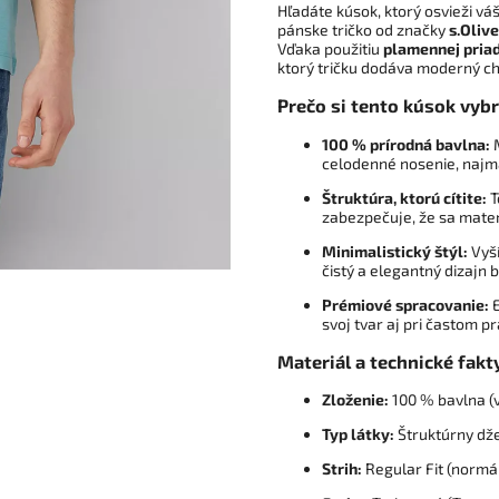
Hľadáte kúsok, ktorý osvieži v
pánske tričko od značky
s.Olive
Vďaka použitiu
plamennej priad
ktorý tričku dodáva moderný cha
Prečo si tento kúsok vyb
100 % prírodná bavlna:
M
celodenné nosenie, najmä
Štruktúra, ktorú cítite:
T
zabezpečuje, že sa materi
Minimalistický štýl:
Vyší
čistý a elegantný dizajn 
Prémiové spracovanie:
E
svoj tvar aj pri častom pr
Materiál a technické fakt
Zloženie:
100 % bavlna (v
Typ látky:
Štruktúrny dže
Strih:
Regular Fit (normál