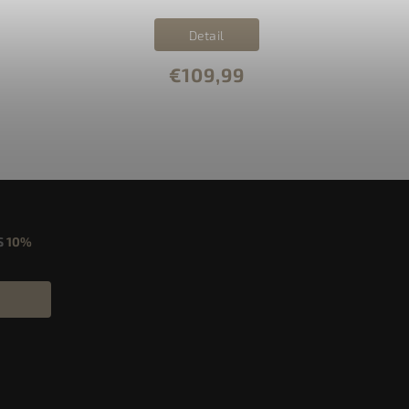
Detail
€109,99
S
10%