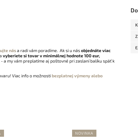
Do
K
Z
E
ujte nás
a radi vám poradíme. Ak si u nás
objednáte viac
 a
vyberiete si tovar v minimálnej hodnote 100 eur,
- a my vám preplatíme aj poštovné pri zaslaní balíku späť k
varu! Viac info o možnosti
bezplatnej výmeny alebo
A
NOVINKA