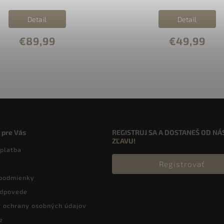
Detail
Detail
€89,99
€49,99
 pre Vás
REGISTRUJ SA A DOSTANEŠ OD NÁ
ZĽAVU!
 platba
Registrovať
podmienky
odpovede
 ochrany osobných údajov
e