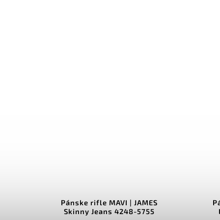
 Slim
Pánske rifle MAVI | JAMES
P
6
Skinny Jeans 4248-5755