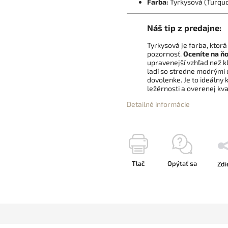
Farba:
Tyrkysová (Turquo
Náš tip z predajne:
Tyrkysová je farba, ktor
pozornosť.
Oceníte na ň
upravenejší vzhľad než kl
ladí so stredne modrými d
dovolenke. Je to ideálny
ležérnosti a overenej kval
Detailné informácie
Tlač
Opýtať sa
Zdi