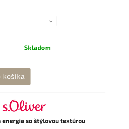
Skladom
o košíka
á energia so štýlovou textúrou