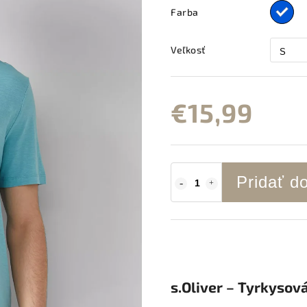
Farba
Veľkosť
€15,99
Pridať d
s.Oliver – Tyrkysov