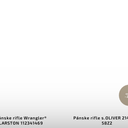
€
–
ánske rifle Wrangler®
Pánske rifle s.OLIVER 2
LARSTON 112341469
58Z2