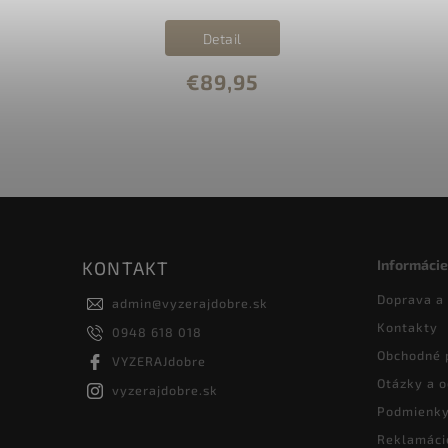
Detail
€89,95
Informácie
KONTAKT
Doprava a
admin
@
vyzerajdobre.sk
Kontakty
0948 618 018
Obchodné 
VYZERAJdobre
Otázky a 
vyzerajdobre.sk
Podmienky
Reklamáci