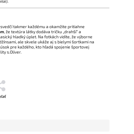
ise).
á svedčí takmer každému a okamžite pritiahne
om
, že textúra látky dodáva tričku „drahší“ a
asický hladký úplet. Na fotkách vidíte, že výborne
žínsami, ale skvele ukáže aj s bielymi šortkami na
 kúsok pre každého, kto hľadá spojenie športovej
ity s.Oliver.
eľať