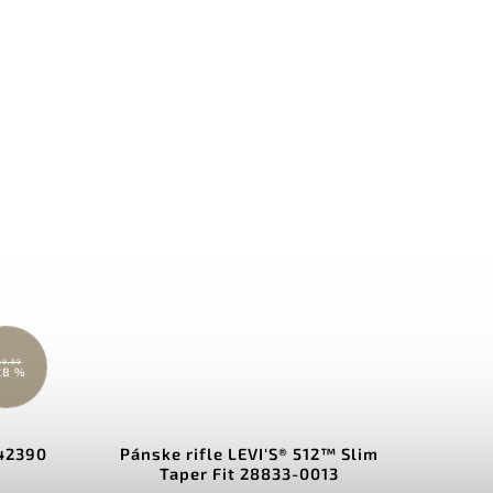
69,99
28 %
142390
Pánske rifle LEVI'S® 512™ Slim
Pá
Taper Fit 28833-0013
Regu