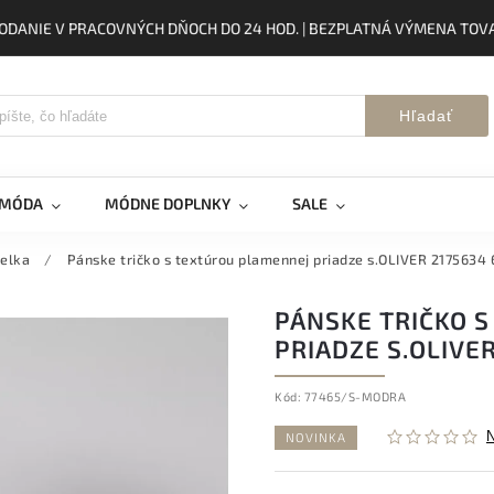
ODANIE V PRACOVNÝCH DŇOCH DO 24 HOD. | BEZPLATNÁ VÝMENA TOVA
Hľadať
 MÓDA
MÓDNE DOPLNKY
SALE
ielka
/
Pánske tričko s textúrou plamennej priadze s.OLIVER 2175634
PÁNSKE TRIČKO 
PRIADZE S.OLIVE
Kód:
77465/S-MODRA
NOVINKA