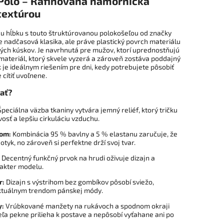
 Polo – Rafinovaná námornícka
textúrou
u hĺbku s touto štruktúrovanou polokošeľou od značky
e nadčasová klasika, ale práve plastický povrch materiálu
ých kúskov. Je navrhnutá pre mužov, ktorí uprednostňujú
materiál, ktorý skvele vyzerá a zároveň zostáva poddajný
 je ideálnym riešením pre dni, kedy potrebujete pôsobiť
cítiť uvoľnene.
rať?
peciálna väzba tkaniny vytvára jemný reliéf, ktorý tričku
osť a lepšiu cirkuláciu vzduchu.
nom:
Kombinácia 95 % bavlny a 5 % elastanu zaručuje, že
tyk, no zároveň si perfektne drží svoj tvar.
Decentný funkčný prvok na hrudi oživuje dizajn a
rakter modelu.
r:
Dizajn s výstrihom bez gombíkov pôsobí sviežo,
ktuálnym trendom pánskej módy.
y:
Vrúbkované manžety na rukávoch a spodnom okraji
ľa pekne prilieha k postave a nepôsobí vyťahane ani po