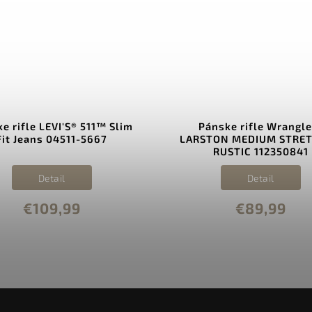
e rifle LEVI'S® 511™ Slim
Pánske rifle Wrangle
Fit Jeans 04511-5667
LARSTON MEDIUM STRET
RUSTIC 112350841
Detail
Detail
€109,99
€89,99