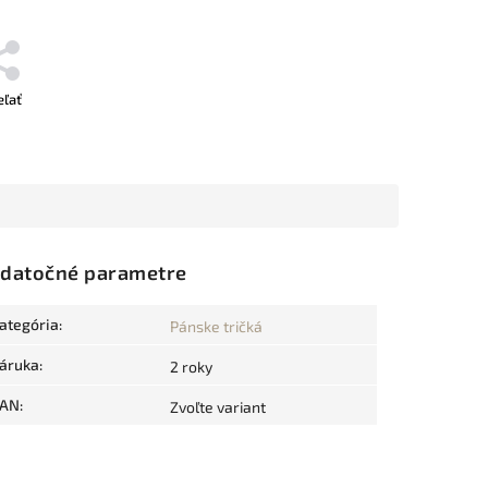
eľať
datočné parametre
ategória
:
Pánske tričká
áruka
:
2 roky
AN
:
Zvoľte variant