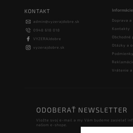
Informácie
KONTAKT
Doprava a
admin
@
vyzerajdobre.sk
Kontakty
0948 618 018
Obchodné 
VYZERAJdobre
Otázky a 
vyzerajdobre.sk
Podmienky
Reklamáci
Vrátenie 
ODOBERAŤ NEWSLETTER
Vložte svoj e-mail a my Vám budeme zasielať in
našom e-shope.