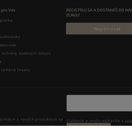
 pre Vás
REGISTRUJ SA A DOSTANEŠ OD NÁ
ZĽAVU!
 platba
Registrovať
podmienky
odpovede
 ochrany osobných údajov
e
a výmena tovaru
formácie o nových produktoch na
Vložením e-mailu súhlasíte s
pod
Prihlásiť sa