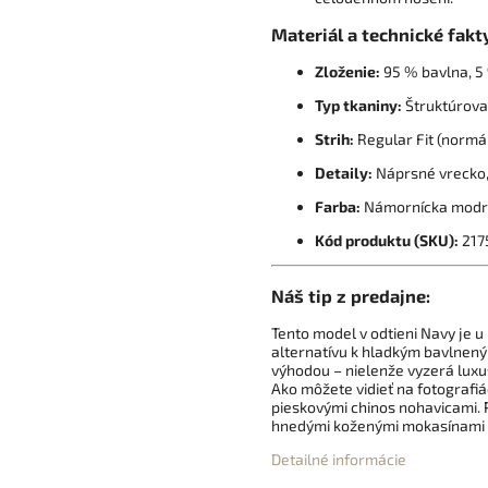
Materiál a technické fakt
Zloženie:
95 % bavlna, 5 
Typ tkaniny:
Štruktúrovan
Strih:
Regular Fit (normál
Detaily:
Náprsné vrecko, 
Farba:
Námornícka modrá
Kód produktu (SKU):
217
Náš tip z predajne:
Tento model v odtieni Navy je u
alternatívu k hladkým bavlnený
výhodou – nielenže vyzerá luxu
Ako môžete vidieť na fotografi
pieskovými chinos nohavicami. 
hnedými koženými mokasínami al
Detailné informácie