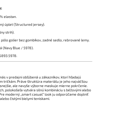
y:
% elastan.
ý úplet (Structured jersey).
ny strih).
pólo golier bez gombíkov, zadné sedlo, rebrované lemy.
 (Navy Blue / 5978).
5893.5978.
 nás v predajni obľúbená u zákazníkov, ktorí hľadajú
m tričkám. Práve štruktúra materiálu je jeho najväčšou
snejšie, ale navyše výborne maskuje mierne pokrčenie.
ách, polokošeľa vytvára silnú kombináciu s béžovými alebo
Pre moderný „smart casual“ look ju odporúčame doplniť
ebo čistými bielymi teniskami.