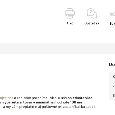
Tlač
Opýtať sa
Zdi
Do
K
Z
E
ujte nás
a radi vám poradíme. Ak si u nás
objednáte viac
 a
vyberiete si tovar v minimálnej hodnote 100 eur,
- a my vám preplatíme aj poštovné pri zaslaní balíku späť k