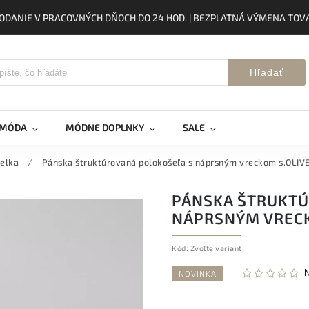
ODANIE V PRACOVNÝCH DŇOCH DO 24 HOD. | BEZPLATNÁ VÝMENA TOVA
Hľadať
 MÓDA
MÓDNE DOPLNKY
SALE
ielka
/
Pánska štruktúrovaná polokošeľa s náprsným vreckom s.OLIV
PÁNSKA ŠTRUKTÚ
NÁPRSNÝM VRECK
Kód:
Zvoľte variant
NOVINKA