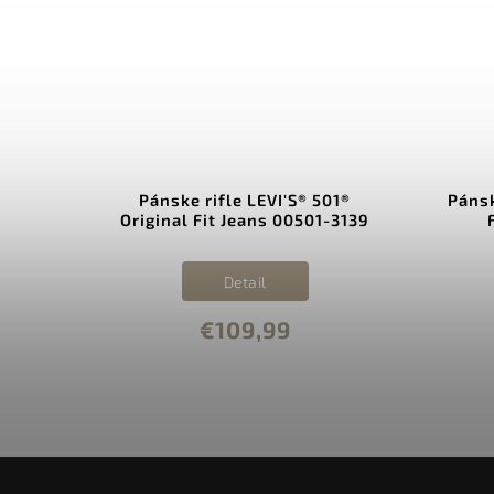
02™
Pánske rifle LEVI'S® 501®
Pánsk
-0053
Original Fit Jeans 00501-3139
Detail
€109,99