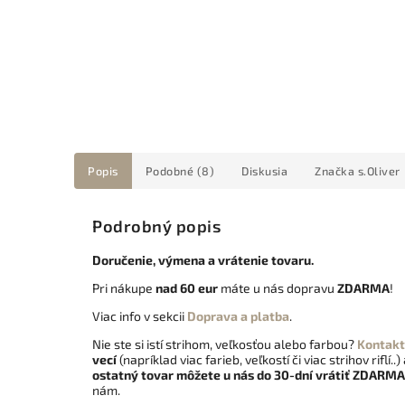
Popis
Podobné (8)
Diskusia
Značka
s.Oliver
Podrobný popis
Doručenie, výmena a vrátenie tovaru.
Pri nákupe
nad 60 eur
máte u nás dopravu
ZDARMA
!
Viac info v sekcii
Doprava a platba
.
Nie ste si istí strihom, veľkosťou alebo farbou?
Kontakt
vecí
(napríklad viac farieb, veľkostí či viac strihov riflí..)
ostatný tovar môžete u nás do 30-dní vrátiť
ZDARMA
nám.