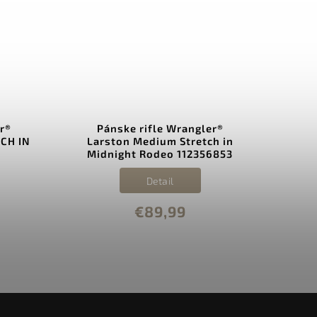
r®
Pánske rifle Wrangler®
Páns
CH IN
Larston Medium Stretch in
Midnight Rodeo 112356853
Detail
€89,99