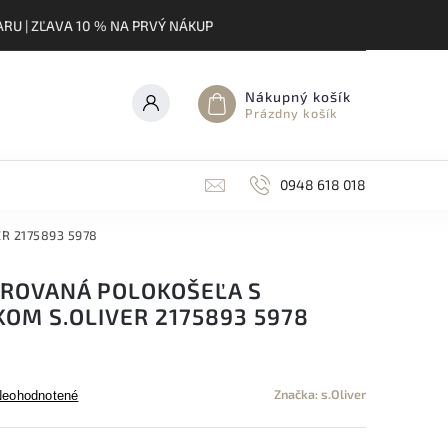
RU | ZĽAVA 10 % NA PRVÝ NÁKUP
Nákupný košík
Prázdny košík
0948 618 018
ER 2175893 5978
ROVANÁ POLOKOŠEĽA S
OM S.OLIVER 2175893 5978
Značka:
s.Oliver
Neohodnotené