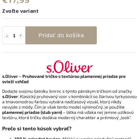
Zvoľte variant
Pridať do košíka
s.Oliver – Pruhované tričko s textúrou plamennej priadze pre
svieži vzhľad
Dodajte svojmu šatníku šmrnc s týmto pánskym tričkom od značky
s.Oliver
. Klasický pruhovaný vzor v kombinácii so žiarivou tyrkysovou
a tmavomodrou farbou vytvára nadčasový vizuál, ktorý nikdy
nevyjde z módy. Čím je však tento model výnimočný, je použitie
plamennej priadze (slub yarn)
– látka má vďaka nej jemne uzlíkovú
textúru, ktorá tričku dodáva moderný charakter a prémiový „look“.
Prečo si tento kúsok vybrať?
100 % prírodná bavlna:
Mäkký a vysoko priedušný materiál,