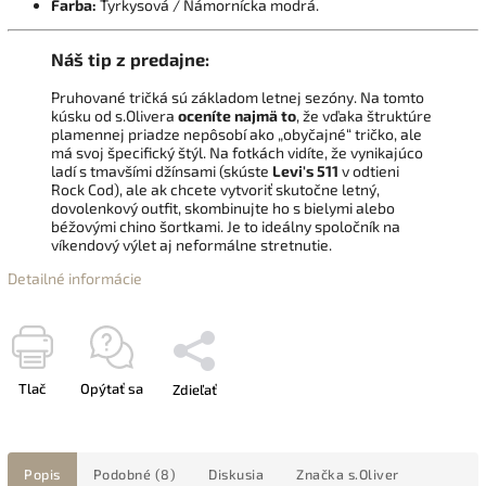
Farba:
Tyrkysová / Námornícka modrá.
Náš tip z predajne:
Pruhované tričká sú základom letnej sezóny. Na tomto
kúsku od s.Olivera
oceníte najmä to
, že vďaka štruktúre
plamennej priadze nepôsobí ako „obyčajné“ tričko, ale
má svoj špecifický štýl. Na fotkách vidíte, že vynikajúco
ladí s tmavšími džínsami (skúste
Levi's 511
v odtieni
Rock Cod), ale ak chcete vytvoriť skutočne letný,
dovolenkový outfit, skombinujte ho s bielymi alebo
béžovými chino šortkami. Je to ideálny spoločník na
víkendový výlet aj neformálne stretnutie.
Detailné informácie
Tlač
Opýtať sa
Zdieľať
Popis
Podobné (8)
Diskusia
Značka
s.Oliver