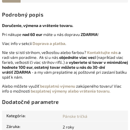
Podrobný popis
Doručenie, výmena a vrátenie tovaru.
Pri nákupe
nad 60 eur
máte u nás dopravu
ZDARMA
!
Viac info v sekcii
Doprava a platba
.
Nie ste si istí strihom, veľkosťou alebo farbou?
Kontaktujte nás
a
radi vám poradíme. Ak si u nás
objednáte viac vecí
(napríklad viac
farieb, veľkostí či viac strihov riflí..) a
vyberiete si tovar v minimálnej
hodnote 100 eur, ostatný tovar môžete u nás do 30-dní
vrátiť
ZDARMA
- a my vám preplatíme aj poštovné pri zaslaní balíku
späť k nám.
Alebo môžete využiť
bezplatnú výmenu
zakúpeného tovaru! Viac
info o možnosti
bezplatnej výmeny alebo vrátenia tovaru.
Dodatočné parametre
Kategória
:
Pánske tričká
Záruka
:
2 roky