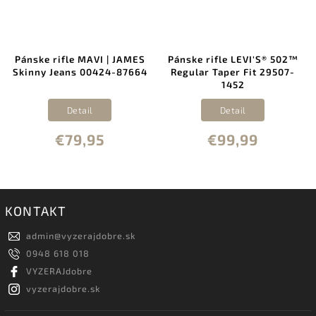
Pánske rifle MAVI | JAMES
Pánske rifle LEVI'S® 502™
Skinny Jeans 00424-87664
Regular Taper Fit 29507-
1452
Detail
Detail
€79,95
€99,99
KONTAKT
admin
@
vyzerajdobre.sk
0948 618 018
VYZERAJdobre
vyzerajdobre.sk