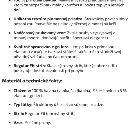
ktorý zabezpečí maximálny komfort aj počas teplých letných
dní.
Unikátna textúra plamennej priadze:
Štruktúrny povrch látky
pôsobí zaujímavejšie než hladký džersej a menej sa krčí.
Nadčasový pruhovaný vzor:
Zvislé pruhy v tyrkysovej a
tmavej modrej dodávajú outfitu športovú eleganciu.
Kvalitné spracovanie goliera:
Lem pri krku s prímesou
elastanu zaručuje tvarovú stálosť, takže tričko si udrží svoj
pôvodný vzhľad aj po častom praní.
Regular Fit strih:
Klasický rovný strih, ktorý dobre sedí a
poskytuje dostatok voľnosti pri pohybe.
Materiál a technické fakty:
Zloženie:
100 % bavlna (vonkajšia tkanina), 95 % bavlna a 5 %
elastan (golier).
Typ látky:
Štruktúrny džersej zo súkanej priadze.
Strih:
Regular Fit (normálny strih).
Vzor:
Priečne pruhy.