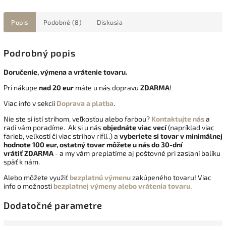
Popis
Podobné (8)
Diskusia
Podrobný popis
Doručenie, výmena a vrátenie tovaru.
Pri nákupe
nad 20 eur
máte u nás dopravu
ZDARMA
!
Viac info v sekcii
Doprava a platba
.
Nie ste si istí strihom, veľkosťou alebo farbou?
Kontaktujte nás
a
radi vám poradíme. Ak si u nás
objednáte viac vecí
(napríklad viac
farieb, veľkostí či viac strihov riflí..) a
vyberiete si tovar v minimálnej
hodnote 100 eur, ostatný tovar môžete u nás do 30-dní
vrátiť
ZDARMA
- a my vám preplatíme aj poštovné pri zaslaní balíku
späť k nám.
Alebo môžete využiť
bezplatnú výmenu
zakúpeného tovaru! Viac
info o možnosti
bezplatnej výmeny alebo vrátenia tovaru.
Dodatočné parametre