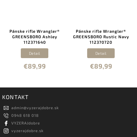
Pánske rifle Wrangler®
Pánske rifle Wrangler®
GREENSBORO Ashley
GREENSBORO Rustic Navy
112371640
112370720
Detail
Detail
€89,99
€89,99
KONTAKT
admin
@
vyzerajdobre.sk
0948 618 018
VYZERAJdobre
vyzerajdobre.sk