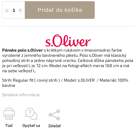
Pridať do košíka
Pánske polo s.Oliver
s krátkym rukávom v tmavomodrej farbe
vyrobené z jemného bavlneného piketu. Polo s.Oliver má klasický
pohodlný strih a jedno náprsné vrecko. Celková dĺžka pánskeho pola
je pri veľkosti L je 72 cm. Model na fotografiách meria 188 cm a má
na sebe veľkosť L.
Strih: Regular fit ( rovný strih ) / Model: s.OLIVER
/ Materiál: 100%
bavlna
Detailné informácie
Tlač
Opýtať sa
Zdieľať