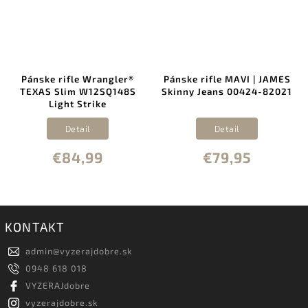
Pánske rifle Wrangler®
Pánske rifle MAVI | JAMES
TEXAS Slim W12SQ148S
Skinny Jeans 00424-82021
Light Strike
Detail
Detail
€84,99
€79,95
KONTAKT
admin
@
vyzerajdobre.sk
0948 618 018
VYZERAJdobre
vyzerajdobre.sk