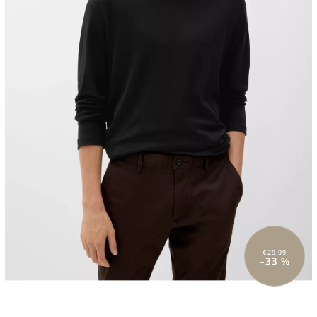
€29,99
–33 %