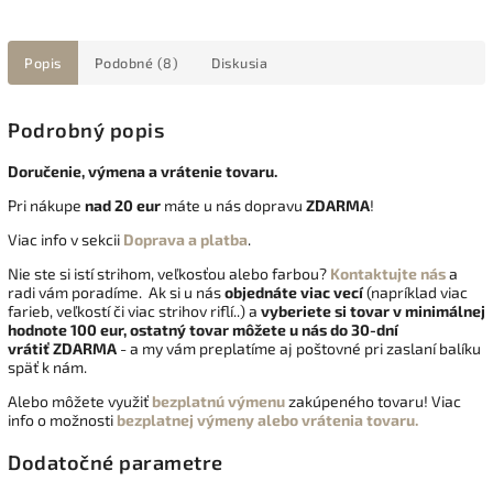
Popis
Podobné (8)
Diskusia
Podrobný popis
Doručenie, výmena a vrátenie tovaru.
Pri nákupe
nad 20 eur
máte u nás dopravu
ZDARMA
!
Viac info v sekcii
Doprava a platba
.
Nie ste si istí strihom, veľkosťou alebo farbou?
Kontaktujte nás
a
radi vám poradíme. Ak si u nás
objednáte viac vecí
(napríklad viac
farieb, veľkostí či viac strihov riflí..) a
vyberiete si tovar v minimálnej
hodnote 100 eur, ostatný tovar môžete u nás do 30-dní
vrátiť
ZDARMA
- a my vám preplatíme aj poštovné pri zaslaní balíku
späť k nám.
Alebo môžete využiť
bezplatnú výmenu
zakúpeného tovaru! Viac
info o možnosti
bezplatnej výmeny alebo vrátenia tovaru.
Dodatočné parametre